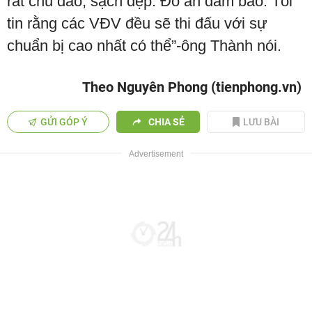
rất chu đáo, sạch đẹp. Đồ ăn đảm bảo. Tôi
tin rằng các VĐV đều sẽ thi đấu với sự
chuẩn bị cao nhất có thể”-ông Thành nói.
Theo Nguyên Phong (tienphong.vn)
GỬI GÓP Ý
CHIA SẺ
LƯU BÀI