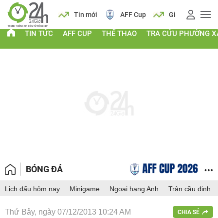
 vàng
Lịch
Tin mới
AFF Cup
Giá vàng
TIN TỨC
AFF CUP
THỂ THAO
TRA CỨU PHƯỜNG X
BÓNG ĐÁ
Lịch đấu hôm nay
Minigame
Ngoại hạng Anh
Trận cầu đinh
Thứ Bảy, ngày 07/12/2013 10:24 AM
CHIA SẺ