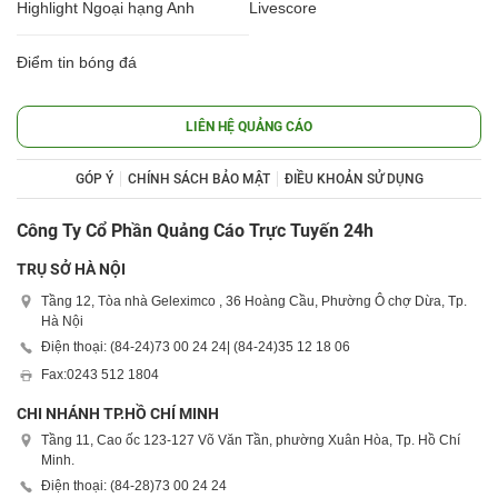
Highlight Ngoại hạng Anh
Livescore
Điểm tin bóng đá
LIÊN HỆ QUẢNG CÁO
GÓP Ý
CHÍNH SÁCH BẢO MẬT
ĐIỀU KHOẢN SỬ DỤNG
Công Ty Cổ Phần Quảng Cáo Trực Tuyến 24h
TRỤ SỞ HÀ NỘI
Tầng 12, Tòa nhà Geleximco , 36 Hoàng Cầu, Phường Ô chợ Dừa, Tp.
Hà Nội
Điện thoại: (84-24)
73 00 24 24
| (84-24)
35 12 18 06
Fax:
0243 512 1804
CHI NHÁNH TP.HỒ CHÍ MINH
Tầng 11, Cao ốc 123-127 Võ Văn Tần, phường Xuân Hòa, Tp. Hồ Chí
Minh.
Điện thoại: (84-28)
73 00 24 24