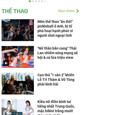
Vì sao Lotto 5/35 của
Vietlott có sức hút người
THỂ THAO
Xem thêm
chơi mới?
Môn thể thao "ăn đứt"
pickleball ở Anh, bị tố
Điện Máy Xanh chính
phá hoại hạnh phúc vì
thức chào sàn HoSE: Giải
người chơi ngoại tình
mã 5 trụ cột tạo ra dòng
tiền bền vững cho cổ...
"Nữ thần bắn cung" Thái
Lan chiếm sóng mạng xã
Nói khó, yếu liệt nửa
hội & cú lừa triệu view
người, người đàn ông bất
ngờ phát hiện u não ác
tính
Cao thủ "1 cân 2" khiến
Lỗ Trí Thâm & Võ Tòng
phải kinh hãi
Kiều nữ điền kinh tai
tiếng nhất Trung Quốc,
mặc bikini trắng muốt