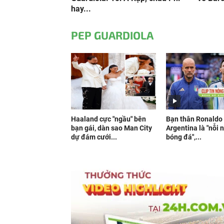
hay...
PEP GUARDIOLA
Haaland cực "ngầu" bên
Bạn thân Ronaldo 
bạn gái, dàn sao Man City
Argentina là "nỗi 
dự đám cưới...
bóng đá",...