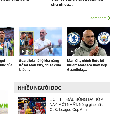
chủ nhiều...
Xem thêm
gọi
Guardiola hé lộ khả năng
Man City chính thức bổ
nhục của
trở lại Man City, chỉ ra chìa
nhiệm Maresca thay Pep
khóa...
Guardiola,...
NHIỀU NGƯỜI ĐỌC
LỊCH THI ĐẤU BÓNG ĐÁ HÔM
NAY MỚI NHẤT: Nóng giao hữu
CLB, League Cup Anh