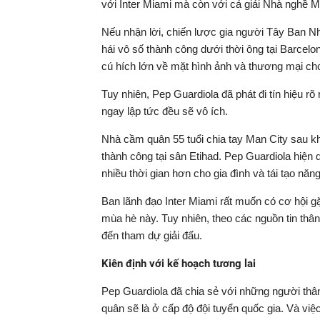
với Inter Miami mà còn với cả giải Nhà nghề 
Nếu nhận lời, chiến lược gia người Tây Ban Nh
hái vô số thành công dưới thời ông tại Barcel
cú hích lớn về mặt hình ảnh và thương mại cho
Tuy nhiên, Pep Guardiola đã phát đi tín hiệu rõ
ngay lập tức đều sẽ vô ích.
Nhà cầm quân 55 tuổi chia tay Man City sau khi
thành công tại sân Etihad. Pep Guardiola hiện
nhiều thời gian hơn cho gia đình và tái tạo năn
Ban lãnh đạo Inter Miami rất muốn có cơ hội gặ
mùa hè này. Tuy nhiên, theo các nguồn tin th
đến tham dự giải đấu.
Kiên định với kế hoạch tương lai
Pep Guardiola đã chia sẻ với những người thâ
quân sẽ là ở cấp độ đội tuyển quốc gia. Và vi