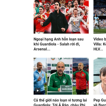
Ngoại hạng Anh hỗn loạn sau
Video 
khi Guardiola - Salah rời đi,
Villa: 
Arsenal...
HLV...
Cả thế giới náo loạn vì tương lai
Pep Gua
Guardiola: Tới Ả Rập, châu Phi
về Bar