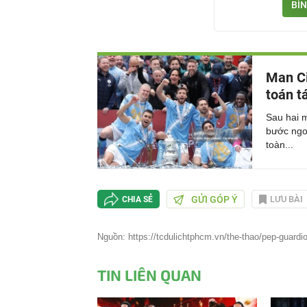
BÌN
Man Cit
toán tá
Sau hai m
bước ngoặ
toàn...
GỬI GÓP Ý
LƯU BÀI
CHIA SẺ
Nguồn: https://tcdulichtphcm.vn/the-thao/pep-guardiol
TIN LIÊN QUAN