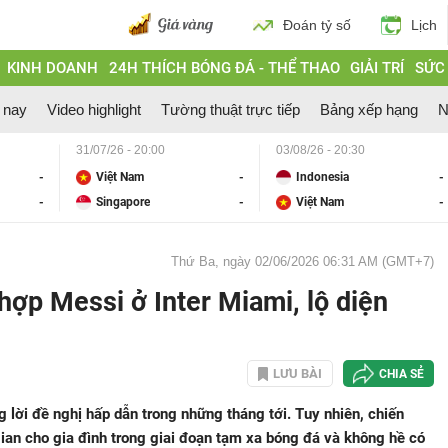
Đoán tỷ số
Lịch
KINH DOANH
24H THÍCH BÓNG ĐÁ - THỂ THAO
GIẢI TRÍ
SỨC
 nay
Video highlight
Tường thuật trực tiếp
Bảng xếp hạng
N
31/07/26 - 20:00
03/08/26 - 20:30
-
Việt Nam
-
Indonesia
-
-
Singapore
-
Việt Nam
-
Thứ Ba, ngày 02/06/2026 06:31 AM (GMT+7)
 hợp Messi ở Inter Miami, lộ diện
LƯU BÀI
CHIA SẺ
 lời đề nghị hấp dẫn trong những tháng tới. Tuy nhiên, chiến
ian cho gia đình trong giai đoạn tạm xa bóng đá và không hề có