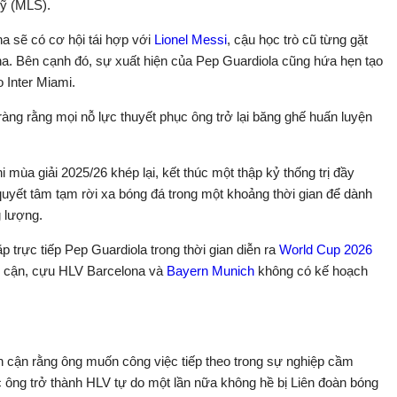
Mỹ (MLS).
a sẽ có cơ hội tái hợp với
Lionel Messi
, cậu học trò cũ từng gặt
ona. Bên cạnh đó, sự xuất hiện của Pep Guardiola cũng hứa hẹn tạo
 Inter Miami.
 ràng rằng mọi nỗ lực thuyết phục ông trở lại băng ghế huấn luyện
 mùa giải 2025/26 khép lại, kết thúc một thập kỷ thống trị đầy
 quyết tâm tạm rời xa bóng đá trong một khoảng thời gian để dành
g lượng.
p trực tiếp Pep Guardiola trong thời gian diễn ra
World Cup 2026
ân cận, cựu HLV Barcelona và
Bayern Munich
không có kế hoạch
n cận rằng ông muốn công việc tiếp theo trong sự nghiệp cầm
ệc ông trở thành HLV tự do một lần nữa không hề bị Liên đoàn bóng