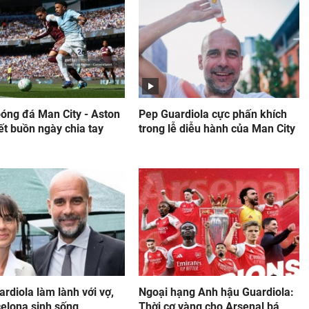
bóng đá Man City - Aston
Pep Guardiola cực phấn khích
Kết buồn ngày chia tay
trong lễ diễu hành của Man City
rdiola làm lành với vợ,
Ngoại hạng Anh hậu Guardiola:
celona sinh sống
Thời cơ vàng cho Arsenal bá