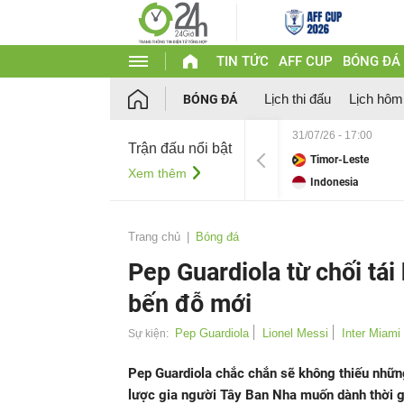
TIN TỨC
AFF CUP
BÓNG ĐÁ
Lịch thi đấu
Lịch hôm
BÓNG ĐÁ
31/07/26 - 17:00
Trận đấu nổi bật
Timor-Leste
Xem thêm
Indonesia
Trang chủ
Bóng đá
Pep Guardiola từ chối tái
bến đỗ mới
Pep Guardiola
Lionel Messi
Inter Miami
Sự kiện:
Pep Guardiola chắc chắn sẽ không thiếu những
lược gia người Tây Ban Nha muốn dành thời g