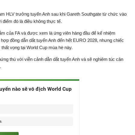
àm HLV trưởng tuyển Anh sau khi Gareth Southgate từ chức vào
 điểm đó là điều không thực tế.
ắm của FA và được xem là ứng viên hàng đầu để kế nhiệm
có hợp đồng dẫn dắt tuyển Anh đến hết EURO 2028, nhưng chiếc
 thất vọng tại World Cup mùa hè này.
hứng thú với viễn cảnh dẫn dắt tuyển Anh và sẽ nghiêm túc cân
.
uyển nào sẽ vô địch World Cup
a