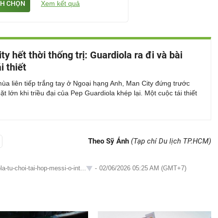
H CHỌN
Xem kết quả
y hết thời thống trị: Guardiola ra đi và bài
i thiết
ùa liên tiếp trắng tay ở Ngoại hạng Anh, Man City đứng trước
t lớn khi triều đại của Pep Guardiola khép lại. Một cuộc tái thiết
Theo Sỹ Ánh
(Tạp chí Du lịch TP.HCM)
a-tu-choi-tai-hop-messi-o-int...
-
02/06/2026 05:25 AM (GMT+7)