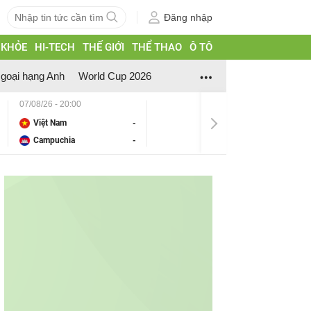
Đăng nhập
 KHỎE
HI-TECH
THẾ GIỚI
THỂ THAO
Ô TÔ
goại hạng Anh
World Cup 2026
07/08/26 - 20:00
Việt Nam
-
Campuchia
-