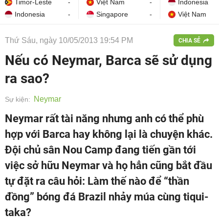
Timor-Leste
-
Việt Nam
-
Indonesia
Indonesia
-
Singapore
-
Việt Nam
Thứ Sáu, ngày 10/05/2013 19:54 PM
CHIA SẺ
Nếu có Neymar, Barca sẽ sử dụng
ra sao?
Neymar
Sự kiện:
Neymar rất tài năng nhưng anh có thể phù
hợp với Barca hay không lại là chuyện khác.
Đội chủ sân Nou Camp đang tiến gần tới
việc sở hữu Neymar và họ hẳn cũng bắt đầu
tự đặt ra câu hỏi: Làm thế nào để “thần
đồng” bóng đá Brazil nhảy múa cùng tiqui-
taka?