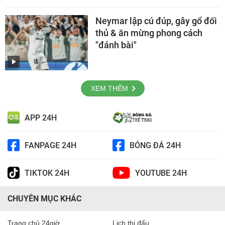
Neymar lập cú đúp, gây gổ đối
thủ & ăn mừng phong cách
"đánh bài"
XEM THÊM
APP 24H
FANPAGE 24H
BÓNG ĐÁ 24H
TIKTOK 24H
YOUTUBE 24H
CHUYÊN MỤC KHÁC
Trang chủ 24giờ
Lịch thi đấu