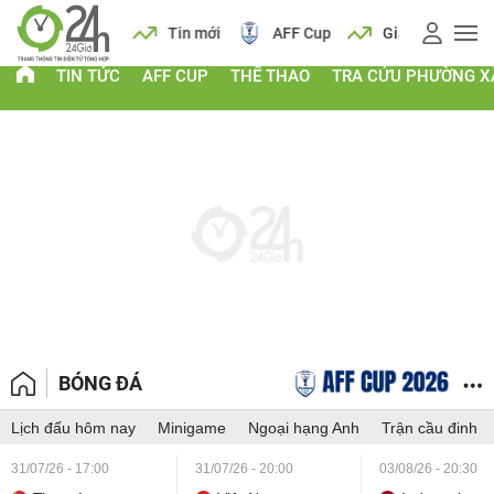
 vàng
Lịch
Tin mới
AFF Cup
Giá vàng
TIN TỨC
AFF CUP
THỂ THAO
TRA CỨU PHƯỜNG X
BÓNG ĐÁ
Lịch đấu hôm nay
Minigame
Ngoại hạng Anh
Trận cầu đinh
31/07/26 - 17:00
31/07/26 - 20:00
03/08/26 - 20:30