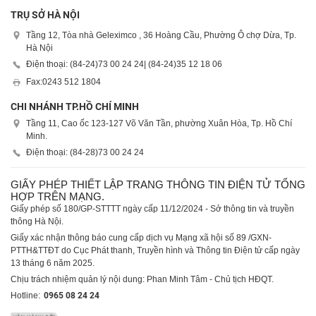
TRỤ SỞ HÀ NỘI
Tầng 12, Tòa nhà Geleximco , 36 Hoàng Cầu, Phường Ô chợ Dừa, Tp.
Hà Nội
Điện thoại: (84-24)
73 00 24 24
| (84-24)
35 12 18 06
Fax:
0243 512 1804
CHI NHÁNH TP.HỒ CHÍ MINH
Tầng 11, Cao ốc 123-127 Võ Văn Tần, phường Xuân Hòa, Tp. Hồ Chí
Minh.
Điện thoại: (84-28)
73 00 24 24
GIẤY PHÉP THIẾT LẬP TRANG THÔNG TIN ĐIỆN TỬ TỔNG
HỢP TRÊN MẠNG.
Giấy phép số 180/GP-STTTT ngày cấp 11/12/2024 - Sở thông tin và truyền
thông Hà Nội.
Giấy xác nhận thông báo cung cấp dịch vụ Mạng xã hội số 89 /GXN-
PTTH&TTĐT do Cục Phát thanh, Truyền hình và Thông tin Điện tử cấp ngày
13 tháng 6 năm 2025.
Chịu trách nhiệm quản lý nội dung: Phan Minh Tâm - Chủ tịch HĐQT.
Hotline:
0965 08 24 24