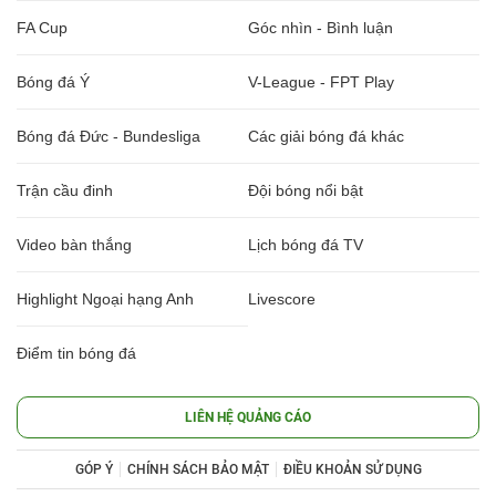
FA Cup
Góc nhìn - Bình luận
Bóng đá Ý
V-League - FPT Play
Bóng đá Đức - Bundesliga
Các giải bóng đá khác
Trận cầu đinh
Đội bóng nổi bật
Video bàn thắng
Lịch bóng đá TV
Highlight Ngoại hạng Anh
Livescore
Điểm tin bóng đá
LIÊN HỆ QUẢNG CÁO
GÓP Ý
CHÍNH SÁCH BẢO MẬT
ĐIỀU KHOẢN SỬ DỤNG