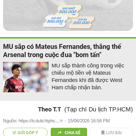
MU sắp có Mateus Fernandes, thắng thế
Arsenal trong cuộc đua "bom tấn"
MU sắp thành công trong việc
chiêu mộ tiền vệ Mateus
Fernandes khi đã được West
Ham chấp nhận bán.
Theo T.T
(Tạp chí Du lịch TP.HCM)
Nguồn: https://tcdulichtphc...
-
15/06/2026 16:58 PM
GỬI GÓP Ý
CHIA SẺ
LƯU BÀI