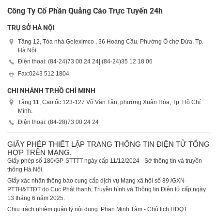
Công Ty Cổ Phần Quảng Cáo Trực Tuyến 24h
TRỤ SỞ HÀ NỘI
Tầng 12, Tòa nhà Geleximco , 36 Hoàng Cầu, Phường Ô chợ Dừa, Tp.
Hà Nội
Điện thoại: (84-24)
73 00 24 24
| (84-24)
35 12 18 06
Fax:
0243 512 1804
CHI NHÁNH TP.HỒ CHÍ MINH
Tầng 11, Cao ốc 123-127 Võ Văn Tần, phường Xuân Hòa, Tp. Hồ Chí
Minh.
Điện thoại: (84-28)
73 00 24 24
GIẤY PHÉP THIẾT LẬP TRANG THÔNG TIN ĐIỆN TỬ TỔNG
HỢP TRÊN MẠNG.
Giấy phép số 180/GP-STTTT ngày cấp 11/12/2024 - Sở thông tin và truyền
thông Hà Nội.
Giấy xác nhận thông báo cung cấp dịch vụ Mạng xã hội số 89 /GXN-
PTTH&TTĐT do Cục Phát thanh, Truyền hình và Thông tin Điện tử cấp ngày
13 tháng 6 năm 2025.
Chịu trách nhiệm quản lý nội dung: Phan Minh Tâm - Chủ tịch HĐQT.