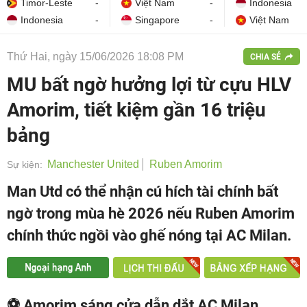
Timor-Leste
-
Việt Nam
-
Indonesia
Indonesia
-
Singapore
-
Việt Nam
Thứ Hai, ngày 15/06/2026 18:08 PM
CHIA SẺ
MU bất ngờ hưởng lợi từ cựu HLV
Amorim, tiết kiệm gần 16 triệu
bảng
Manchester United
Ruben Amorim
Sự kiện:
Man Utd có thể nhận cú hích tài chính bất
ngờ trong mùa hè 2026 nếu Ruben Amorim
chính thức ngồi vào ghế nóng tại AC Milan.
⚽ Amorim sáng cửa dẫn dắt AC Milan