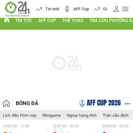
 vàng
Lịch
Tin mới
AFF Cup
Giá vàng
TIN TỨC
AFF CUP
THỂ THAO
TRA CỨU PHƯỜNG X
BÓNG ĐÁ
Lịch đấu hôm nay
Minigame
Ngoại hạng Anh
Trận cầu đinh
31/07/26 - 17:00
31/07/26 - 20:00
03/08/26 - 20:30