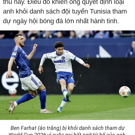
thủ này. Điều đó khiến ông quyết định loại
anh khỏi danh sách đội tuyển Tunisia tham
dự ngày hội bóng đá lớn nhất hành tinh.
Ben Farhat (áo trắng) bị khỏi danh sách tham dự
World Cup 2026 vì cuộc gọi bất ngờ từ bố của anh.