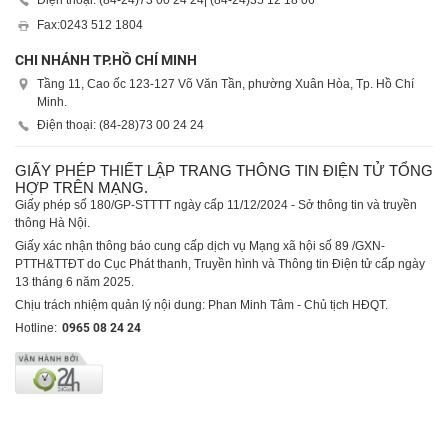
Điện thoại: (84-24)
73 00 24 24
| (84-24)
35 12 18 06
Fax:
0243 512 1804
CHI NHÁNH TP.HỒ CHÍ MINH
Tầng 11, Cao ốc 123-127 Võ Văn Tần, phường Xuân Hòa, Tp. Hồ Chí
Minh.
Điện thoại: (84-28)
73 00 24 24
GIẤY PHÉP THIẾT LẬP TRANG THÔNG TIN ĐIỆN TỬ TỔNG
HỢP TRÊN MẠNG.
Giấy phép số 180/GP-STTTT ngày cấp 11/12/2024 - Sở thông tin và truyền
thông Hà Nội.
Giấy xác nhận thông báo cung cấp dịch vụ Mạng xã hội số 89 /GXN-
PTTH&TTĐT do Cục Phát thanh, Truyền hình và Thông tin Điện tử cấp ngày
13 tháng 6 năm 2025.
Chịu trách nhiệm quản lý nội dung: Phan Minh Tâm - Chủ tịch HĐQT.
Hotline:
0965 08 24 24