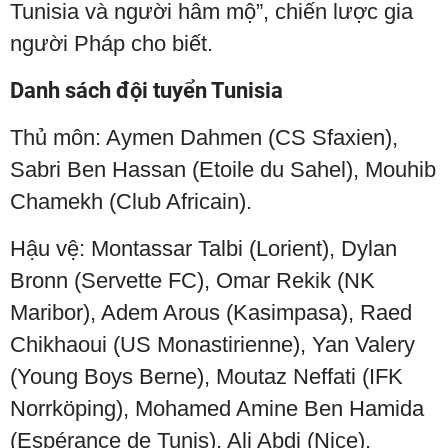
Tunisia và người hâm mộ”, chiến lược gia
người Pháp cho biết.
Danh sách đội tuyển Tunisia
Thủ môn: Aymen Dahmen (CS Sfaxien),
Sabri Ben Hassan (Etoile du Sahel), Mouhib
Chamekh (Club Africain).
Hậu vệ: Montassar Talbi (Lorient), Dylan
Bronn (Servette FC), Omar Rekik (NK
Maribor), Adem Arous (Kasimpasa), Raed
Chikhaoui (US Monastirienne), Yan Valery
(Young Boys Berne), Moutaz Neffati (IFK
Norrköping), Mohamed Amine Ben Hamida
(Espérance de Tunis), Ali Abdi (Nice).