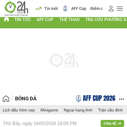
 vàng
Lịch
Tin mới
AFF Cup
Điểm chuẩn 2026
TIN TỨC
AFF CUP
THỂ THAO
TRA CỨU PHƯỜNG X
BÓNG ĐÁ
Lịch đấu hôm nay
Minigame
Ngoại hạng Anh
Trận cầu đinh
Thứ Bảy, ngày 16/05/2026 16:00 PM
CHIA SẺ