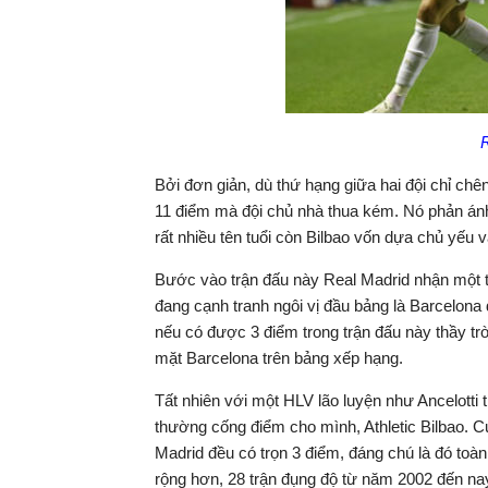
Bởi đơn giản, dù thứ hạng giữa hai đội chỉ c
11 điểm mà đội chủ nhà thua kém. Nó phản ánh
rất nhiều tên tuổi còn Bilbao vốn dựa chủ yếu v
Bước vào trận đấu này Real Madrid nhận một ti
đang cạnh tranh ngôi vị đầu bảng là Barcelona 
nếu có được 3 điểm trong trận đấu này thầy trò
mặt Barcelona trên bảng xếp hạng.
Tất nhiên với một HLV lão luyện như Ancelotti th
thường cống điểm cho mình, Athletic Bilbao. Cụ
Madrid đều có trọn 3 điểm, đáng chú là đó toàn 
rộng hơn, 28 trận đụng độ từ năm 2002 đến nay 