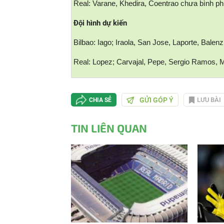
Real: Varane, Khedira, Coentrao chưa bình ph
Đội hình dự kiến
Bilbao: Iago; Iraola, San Jose, Laporte, Balen
Real: Lopez; Carvajal, Pepe, Sergio Ramos, M
GỬI GÓP Ý
LƯU BÀI
CHIA SẺ
TIN LIÊN QUAN