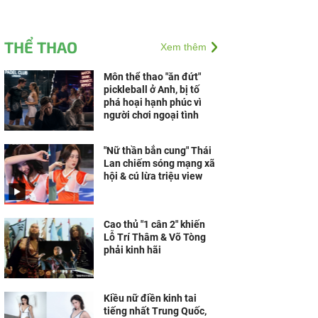
THỂ THAO
Xem thêm
Môn thể thao "ăn đứt"
pickleball ở Anh, bị tố
phá hoại hạnh phúc vì
người chơi ngoại tình
"Nữ thần bắn cung" Thái
Lan chiếm sóng mạng xã
hội & cú lừa triệu view
Cao thủ "1 cân 2" khiến
Lỗ Trí Thâm & Võ Tòng
phải kinh hãi
Kiều nữ điền kinh tai
tiếng nhất Trung Quốc,