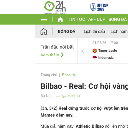
TIN TỨC
AFF CUP
BÓNG ĐÁ
Lịch thi đấu
Lịch hôm
BÓNG ĐÁ
31/07/26 - 17:00
Trận đấu nổi bật
Timor-Leste
Xem thêm
Indonesia
Trang chủ
Bóng đá
Bilbao - Real: Cơ hội vàn
La liga 2026-27
Sự kiện:
(3h, 3/2) Real đứng trước cơ hội vượt lên tr
Mames đêm nay.
Mùa giải năm nay,
Athletic Bilbao
nổi lên nhờ 