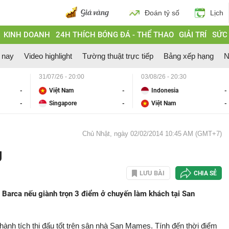
Đoán tỷ số
Lịch
KINH DOANH
24H THÍCH BÓNG ĐÁ - THỂ THAO
GIẢI TRÍ
SỨC
 nay
Video highlight
Tường thuật trực tiếp
Bảng xếp hạng
N
31/07/26 - 20:00
03/08/26 - 20:30
-
Việt Nam
-
Indonesia
-
-
Singapore
-
Việt Nam
-
Chủ Nhật, ngày 02/02/2014 10:45 AM (GMT+7)
g
LƯU BÀI
CHIA SẺ
ên Barca nếu giành trọn 3 điểm ở chuyến làm khách tại San
thành tích thi đấu tốt trên sân nhà San Mames. Tính đến thời điểm