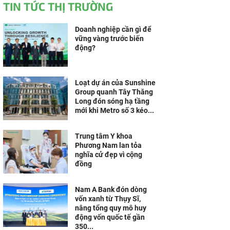
TIN TỨC THỊ TRƯỜNG
Doanh nghiệp cần gì để
vững vàng trước biến
động?
Loạt dự án của Sunshine
Group quanh Tây Thăng
Long đón sóng hạ tầng
mới khi Metro số 3 kéo...
Trung tâm Y khoa
Phương Nam lan tỏa
nghĩa cử đẹp vì cộng
đồng
Nam A Bank đón dòng
vốn xanh từ Thụy Sĩ,
nâng tổng quy mô huy
động vốn quốc tế gần
350...