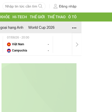
Đăng nhập
 KHỎE
HI-TECH
THẾ GIỚI
THỂ THAO
Ô TÔ
goại hạng Anh
World Cup 2026
07/08/26 - 20:00
Việt Nam
-
Campuchia
-