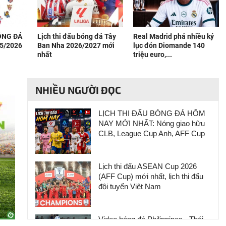
BÓNG ĐÁ
Lịch thi đấu bóng đá Tây
Real Madrid phá nhiều kỷ
5/2026
Ban Nha 2026/2027 mới
lục đón Diomande 140
nhất
triệu euro,...
NHIỀU NGƯỜI ĐỌC
LỊCH THI ĐẤU BÓNG ĐÁ HÔM
NAY MỚI NHẤT: Nóng giao hữu
CLB, League Cup Anh, AFF Cup
Lịch thi đấu ASEAN Cup 2026
(AFF Cup) mới nhất, lịch thi đấu
đội tuyển Việt Nam
Video bóng đá Philippines - Thái