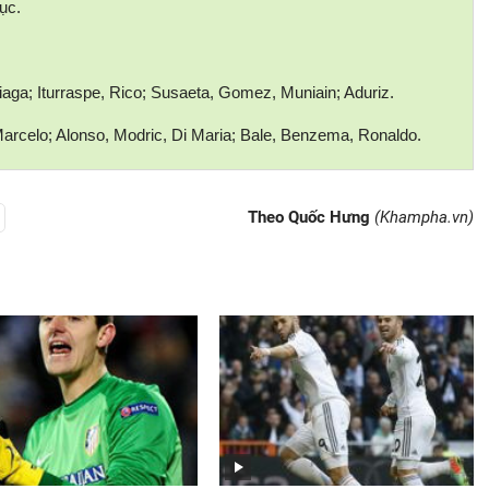
ục.
ziaga; Iturraspe, Rico; Susaeta, Gomez, Muniain; Aduriz.
arcelo; Alonso, Modric, Di Maria; Bale, Benzema, Ronaldo.
Theo Quốc Hưng
(Khampha.vn)