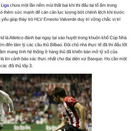
 Liga
chưa một lần nếm mùi thất bại khi thi đấu tại tổ ấm trong
 có thêm sức mạnh để cán cân lực lượng bớt chênh lệch khi trước
 yếu giúp thày trò HLV Ernesto Valverde duy trì vững chắc vị trí
rid là Atletico đánh bại ngay tại sào huyệt trong khuôn khổ Cúp Nhà
n đến tâm lý các cầu thủ Bilbao. Đội chủ nhà thực tế đã thi đấu tốt
lầm mang tính hệ thống ở hàng thủ đã khiến bàn mở tỷ số của
y là lời cảnh báo xác thực nhất cho đại diện xứ Basque. Họ cần một
các đối thủ tốp 3.