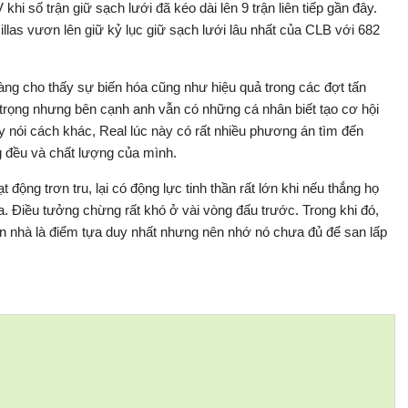
i số trận giữ sạch lưới đã kéo dài lên 9 trận liên tiếp gần đây.
llas vươn lên giữ kỷ lục giữ sạch lưới lâu nhất của CLB với 682
àng cho thấy sự biến hóa cũng như hiệu quả trong các đợt tấn
 trọng nhưng bên cạnh anh vẫn có những cá nhân biết tạo cơ hội
y nói cách khác, Real lúc này có rất nhiều phương án tìm đến
 đều và chất lượng của mình.
động trơn tru, lại có động lực tinh thần rất lớn khi nếu thắng họ
na. Điều tưởng chừng rất khó ở vài vòng đấu trước. Trong khi đó,
ân nhà là điểm tựa duy nhất nhưng nên nhớ nó chưa đủ để san lấp