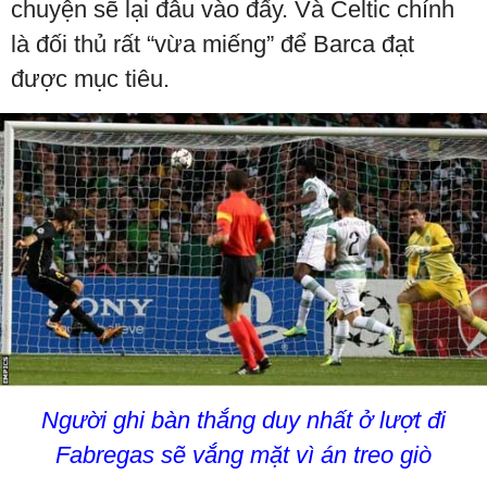
chuyện sẽ lại đâu vào đấy. Và Celtic chính
là đối thủ rất “vừa miếng” để Barca đạt
được mục tiêu.
Người ghi bàn thắng duy nhất ở lượt đi
Fabregas sẽ vắng mặt vì án treo giò