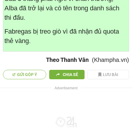
Alba đã trở lại và có tên trong danh sách
thi đấu.
Fabregas bị treo giò vì đã nhận đủ quota
thẻ vàng.
Theo Thanh Vân
(Khampha.vn)
GỬI GÓP Ý
CHIA SẺ
LƯU BÀI