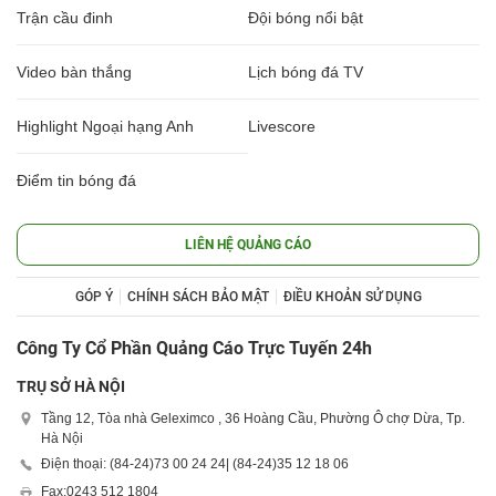
Trận cầu đinh
Đội bóng nổi bật
Video bàn thắng
Lịch bóng đá TV
Highlight Ngoại hạng Anh
Livescore
Điểm tin bóng đá
LIÊN HỆ QUẢNG CÁO
GÓP Ý
CHÍNH SÁCH BẢO MẬT
ĐIỀU KHOẢN SỬ DỤNG
Công Ty Cổ Phần Quảng Cáo Trực Tuyến 24h
TRỤ SỞ HÀ NỘI
Tầng 12, Tòa nhà Geleximco , 36 Hoàng Cầu, Phường Ô chợ Dừa, Tp.
Hà Nội
Điện thoại: (84-24)
73 00 24 24
| (84-24)
35 12 18 06
Fax:
0243 512 1804