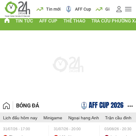
 vàng
Lịch
Tin mới
AFF Cup
Giá vàng
TIN TỨC
AFF CUP
THỂ THAO
TRA CỨU PHƯỜNG X
BÓNG ĐÁ
Lịch đấu hôm nay
Minigame
Ngoại hạng Anh
Trận cầu đinh
31/07/26 - 17:00
31/07/26 - 20:00
03/08/26 - 20:30