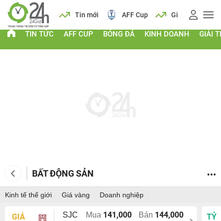
ch
Tin mới
AFF Cup
Giá vàng
Lịch
Ti
TIN TỨC
AFF CUP
BÓNG ĐÁ
KINH DOANH
GIẢI T
BẤT ĐỘNG SẢN
Kinh tế thế giới
Giá vàng
Doanh nghiệp
141,000
144,000
SJC
Mua
Bán
GIÁ
TỶ