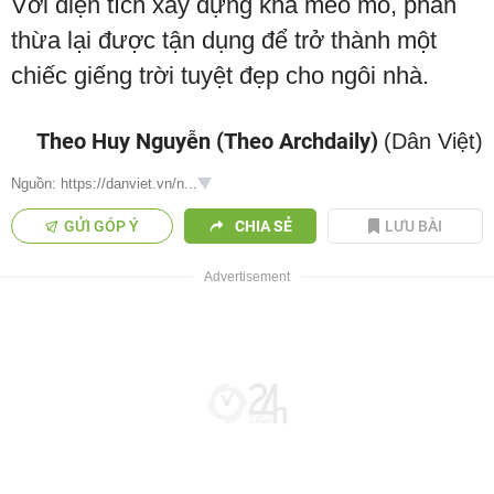
Với diện tích xây dựng khá méo mó, phần
thừa lại được tận dụng để trở thành một
chiếc giếng trời tuyệt đẹp cho ngôi nhà.
Theo Huy Nguyễn (Theo Archdaily)
(Dân Việt)
Nguồn: https://danviet.vn/n...
GỬI GÓP Ý
CHIA SẺ
LƯU BÀI