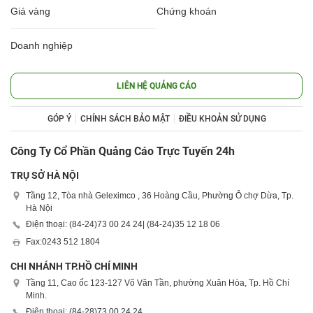
Giá vàng
Chứng khoán
Doanh nghiệp
LIÊN HỆ QUẢNG CÁO
GÓP Ý
CHÍNH SÁCH BẢO MẬT
ĐIỀU KHOẢN SỬ DỤNG
Công Ty Cổ Phần Quảng Cáo Trực Tuyến 24h
TRỤ SỞ HÀ NỘI
Tầng 12, Tòa nhà Geleximco , 36 Hoàng Cầu, Phường Ô chợ Dừa, Tp.
Hà Nội
Điện thoại: (84-24)
73 00 24 24
| (84-24)
35 12 18 06
Fax:
0243 512 1804
CHI NHÁNH TP.HỒ CHÍ MINH
Tầng 11, Cao ốc 123-127 Võ Văn Tần, phường Xuân Hòa, Tp. Hồ Chí
Minh.
Điện thoại: (84-28)
73 00 24 24