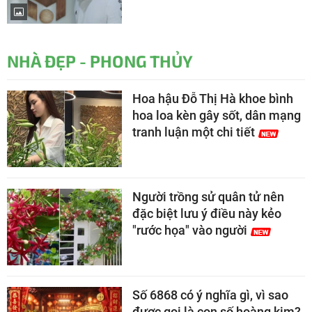
NHÀ ĐẸP - PHONG THỦY
Hoa hậu Đỗ Thị Hà khoe bình
hoa loa kèn gây sốt, dân mạng
tranh luận một chi tiết
Người trồng sử quân tử nên
đặc biệt lưu ý điều này kẻo
"rước họa" vào người
Số 6868 có ý nghĩa gì, vì sao
được gọi là con số hoàng kim?