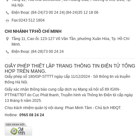
Hà Nội
Điện thoại: (84-24)
73 00 24 24
| (84-24)
35 12 18 06
Fax:
0243 512 1804
CHI NHÁNH TP.HỒ CHÍ MINH
Tầng 11, Cao ốc 123-127 Võ Văn Tần, phường Xuân Hòa, Tp. Hồ Chí
Minh.
Điện thoại: (84-28)
73 00 24 24
GIẤY PHÉP THIẾT LẬP TRANG THÔNG TIN ĐIỆN TỬ TỔNG
HỢP TRÊN MẠNG.
Giấy phép số 180/GP-STTTT ngày cấp 11/12/2024 - Sở thông tin và truyền
thông Hà Nội.
Giấy xác nhận thông báo cung cấp dịch vụ Mạng xã hội số 89 /GXN-
PTTH&TTĐT do Cục Phát thanh, Truyền hình và Thông tin Điện tử cấp ngày
13 tháng 6 năm 2025.
Chịu trách nhiệm quản lý nội dung: Phan Minh Tâm - Chủ tịch HĐQT.
Hotline:
0965 08 24 24