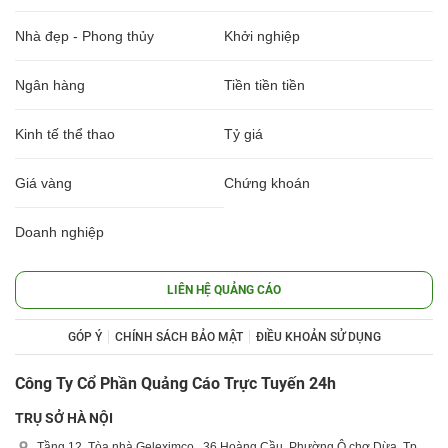
Nhà đẹp - Phong thủy
Khởi nghiệp
Ngân hàng
Tiền tiền tiền
Kinh tế thể thao
Tỷ giá
Giá vàng
Chứng khoán
Doanh nghiệp
LIÊN HỆ QUẢNG CÁO
GÓP Ý
CHÍNH SÁCH BẢO MẬT
ĐIỀU KHOẢN SỬ DỤNG
Công Ty Cổ Phần Quảng Cáo Trực Tuyến 24h
TRỤ SỞ HÀ NỘI
Tầng 12, Tòa nhà Geleximco , 36 Hoàng Cầu, Phường Ô chợ Dừa, Tp.