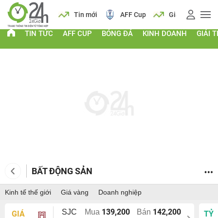
 vàng
Lịch
Tin mới
AFF Cup
Giá vàng
TIN TỨC
AFF CUP
BÓNG ĐÁ
KINH DOANH
GIẢI T
BẤT ĐỘNG SẢN
Kinh tế thế giới
Giá vàng
Doanh nghiệp
139,200
142,200
SJC
Mua
Bán
GIÁ
TỶ