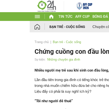
TIN TỨC
AFF CUP
BÓNG ĐÁ
Chuyện c
BẠN TRẺ - CUỘC SỐNG
Trang chủ
Bạn trẻ - Cuộc sống
Chứng cuồng con đầu lò
Những chuyện gia đình
Sự kiện:
Nhiều người mẹ trẻ sau khi sinh con đầu l
Lần đầu tiên trong gia đình có tiếng khóc trẻ 
trong nhà muốn chiếm hữu đứa bé cho riêng họ 
Liệu đấy có phải là suy nghĩ ích kỷ?
“Tôi như người đẻ thuê”