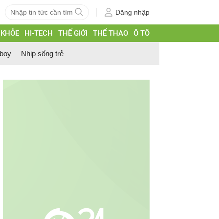
Đăng nhập
 KHỎE
HI-TECH
THẾ GIỚI
THỂ THAO
Ô TÔ
 boy
Nhịp sống trẻ