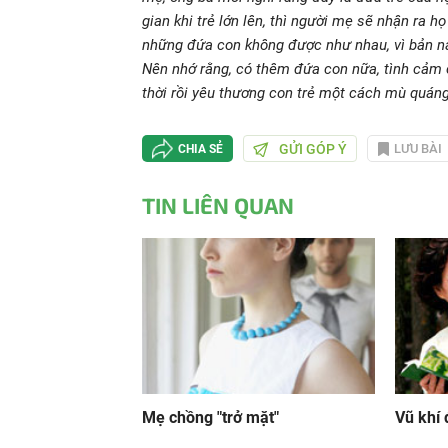
gian khi trẻ lớn lên, thì người mẹ sẽ nhận ra
những đứa con không được như nhau, vì bản 
Nên nhớ rằng, có thêm đứa con nữa, tình cảm 
thời rồi yêu thương con trẻ một cách mù quáng,
GỬI GÓP Ý
LƯU BÀI
CHIA SẺ
TIN LIÊN QUAN
Mẹ chồng "trở mặt"
Vũ khí 