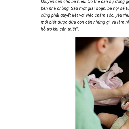
khuyên can cho bà hiểu. Có thể cần sự đóng g
bên nhà chồng. Sau một giai đoạn, bà nội sẽ tự
cũng phải quyết liệt với việc chăm sóc, yêu t
mới biết được đứa con cần những gì, và làm nh
hỗ trợ khi cần thiết
”.