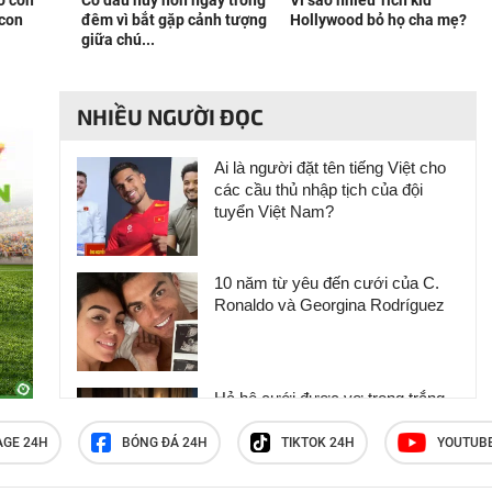
o con
Cô dâu huỷ hôn ngay trong
Vì sao nhiều 'rich kid'
 con
đêm vì bắt gặp cảnh tượng
Hollywood bỏ họ cha mẹ?
giữa chú...
NHIỀU NGƯỜI ĐỌC
Ai là người đặt tên tiếng Việt cho
các cầu thủ nhập tịch của đội
tuyển Việt Nam?
10 năm từ yêu đến cưới của C.
Ronaldo và Georgina Rodríguez
Hả hê cưới được vợ trong trắng,
đêm tân hôn, tôi nhận ngay quả
báo khiến bản thân chết lặng, bẽ
AGE 24H
BÓNG ĐÁ 24H
TIKTOK 24H
YOUTUB
bàng