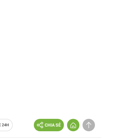
CHIA SẺ
E 24H