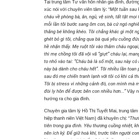
Tại trung tâm Tư vấn hôn nhân gia đình, đườn
xúc nói với chuyên viên tâm lý: “
Một tuần sau k
cháu về phòng bà, ăn, ngủ, vệ sinh, tất tật mọi
mỗi lần tôi bước sang ôm con, bà cứ ngó nghiê
thằng bé không khéo. Tôi chẳng khác gì một n
ghét bỏ gì tôi, chẳng qua bà quá yêu cuồng đ
hề nhận thấy. Mẹ ruột tôi vào thăm cháu ngoạ
thì mẹ chồng tôi đã vội vã “giựt” cháu lại, ma
to nhỏ vào tai: “Cháu bà là số một, sau này có
này bà dành cho cháu hết”. Tôi nhiều lần toan
sau đó mẹ chiến tranh lạnh với tôi có khi cả t
Tôi bị stress vì những cảnh đó, con mình mà 
đòi ly hôn để được bên con nhiều hơn...”
Vậy n
hướng ra cho gia đình.
Chuyên gia tâm lý Hồ Thị Tuyết Mai, trung tâm
hiệp thanh niên Việt Nam) đã khuyên chị: “
Thườ
tiên trong gia đình. Yêu thương cuồng nhiệt, k
nên ích kỷ. Để giữ hoà khí, trước tiên người c