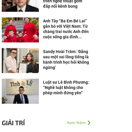
triển nghệ thuật gốm
đắp nổi kênh bong
Anh Tây “Ba Em Bé Lai”
gắn bó với Việt Nam: Từ
chàng trai nước Anh đến
cuộc sống gia đình...
Sandy Hoài Trâm: ‘Đằng
sau một vai lồng tiếng là
hành trình học hỏi không
ngừng’
Luật sư Lê Bình Phương:
“Nghề luật không cho
phép mình đứng yên”
GIẢI TRÍ
Xem thêm