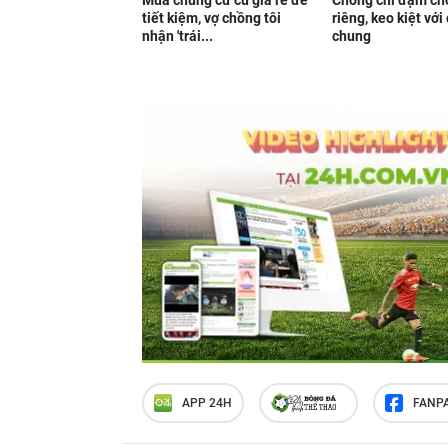
Mua chung cư cũ giá rẻ để
Chồng chi đậm ch
tiết kiệm, vợ chồng tôi
riêng, keo kiệt với
nhận 'trái...
chung
APP 24H
FANP