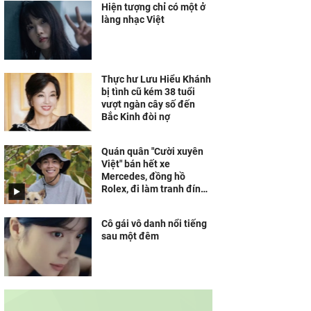
Hiện tượng chỉ có một ở
làng nhạc Việt
Thực hư Lưu Hiểu Khánh
bị tình cũ kém 38 tuổi
vượt ngàn cây số đến
Bắc Kinh đòi nợ
Quán quân "Cười xuyên
Việt" bán hết xe
Mercedes, đồng hồ
Rolex, đi làm tranh đính
đá kiếm sống
Cô gái vô danh nổi tiếng
sau một đêm