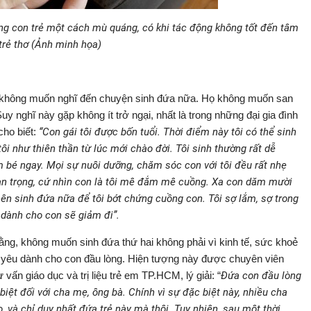
ơng con trẻ một cách mù quáng, có khi tác động không tốt đến tâm
 trẻ thơ (Ảnh minh họa)
òng, không muốn nghĩ đến chuyện sinh đứa nữa. Họ không muốn san
Suy nghĩ này gặp không ít trở ngại, nhất là trong những đại gia đình
cho biết:
“Con gái tôi được bốn tuổi. Thời điểm này tôi có thể sinh
ôi như thiên thần từ lúc mới chào đời. Tôi sinh thường rất dễ
m bé ngay. Mọi sự nuôi dưỡng, chăm sóc con với tôi đều rất nhẹ
n trọng, cứ nhìn con là tôi mê đắm mê cuồng. Xa con dăm mười
 nên sinh đứa nữa để tôi bớt chứng cuồng con. Tôi sợ lắm, sợ trong
 dành cho con sẽ giảm đi”.
ằng, không muốn sinh đứa thứ hai không phải vì kinh tế, sức khoẻ
h yêu dành cho con đầu lòng. Hiện tượng này được chuyên viên
ấn giáo dục và trị liệu trẻ em TP.HCM, lý giải: “
Đứa con đầu lòng
iệt đối với cha mẹ, ông bà. Chính vì sự đặc biệt này, nhiều cha
, và chỉ duy nhất đứa trẻ này mà thôi. Tuy nhiên, sau một thời