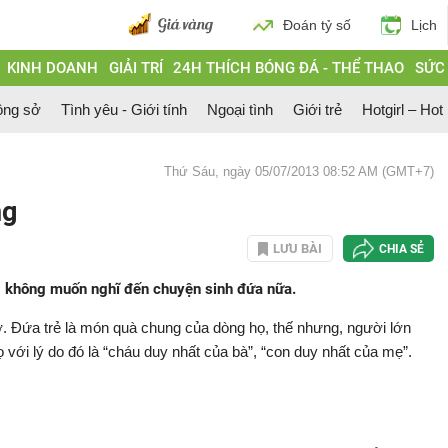
Đoán tỷ số
Lịch
KINH DOANH
GIẢI TRÍ
24H THÍCH BÓNG ĐÁ - THỂ THAO
SỨC
ông sở
Tình yêu - Giới tính
Ngoại tình
Giới trẻ
Hotgirl – Hot
Thứ Sáu, ngày 05/07/2013 08:52 AM (GMT+7)
ng
LƯU BÀI
CHIA SẺ
òng, không muốn nghĩ đến chuyện sinh đứa nữa.
thơ. Đứa trẻ là món quà chung của dòng họ, thế nhưng, người lớn
với lý do đó là “cháu duy nhất của bà”, “con duy nhất của mẹ”.