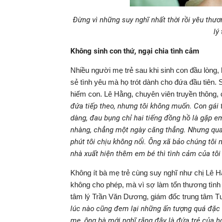
Đừng vì những suy nghĩ nhất thời rồi yêu thư
lý
Không sinh con thứ, ngại chia tình cảm
Nhiều người mẹ trẻ sau khi sinh con đầu l
sẻ tình yêu mà họ trót dành cho đứa đầu tiên. 
hiếm con. Lê Hằng, chuyên viên truyền thông, 
đứa tiếp theo, nhưng tôi không muốn. Con gái t
dàng, đau bụng chỉ hai tiếng đồng hồ là gặp e
nhàng, chẳng một ngày căng thẳng. Nhưng qua
phút tôi chịu không nổi. Ông xã bảo chúng tôi
nhà xuất hiện thêm em bé thì tình cảm của tôi
Không ít bà mẹ trẻ cùng suy nghĩ như chị Lê H
không cho phép, mà vì sợ làm tổn thương tìn
tâm lý Trần Văn Dương, giám đốc trung tâm Tư v
lúc nào cũng đem lại những ấn tượng quá đặc b
mẹ, ông bà mới nghĩ rằng đây là đứa trẻ của họ