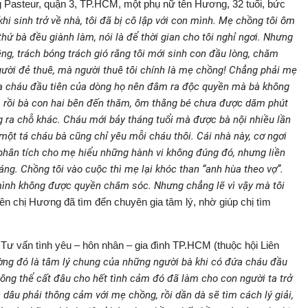
g Pasteur, quận 3, TP.HCM, một phụ nữ tên Hương, 32 tuổi, bức
hi sinh trở về nhà, tôi đã bị cô lập với con mình. Mẹ chồng tôi ôm
 thứ bà đều giành làm, nói là để thời gian cho tôi nghỉ ngơi. Nhưng
ng, trách bóng trách gió rằng tôi mới sinh con đầu lòng, chăm
gười đẻ thuê, mà người thuê tôi chính là mẹ chồng! Chẳng phải mẹ
ứa cháu đầu tiên của dòng họ nên đâm ra độc quyền mà bà không
i, rồi bà con hai bên đến thăm, ôm thằng bé chưa được dăm phút
ng ra chỗ khác. Cháu mới bảy tháng tuổi mà được bà nội nhiều lần
 một tá cháu bà cũng chỉ yêu mỗi cháu thôi. Cái nhà này, cơ ngơi
 phân tích cho mẹ hiểu những hành vi không đúng đó, nhưng liền
háng. Chồng tôi vào cuộc thì mẹ lại khóc than “anh hùa theo vợ”.
mình không được quyền chăm sóc. Nhưng chẳng lẽ vì vậy mà tôi
ên chị Hương đã tìm đến chuyên gia tâm lý, nhờ giúp chị tìm
 Tư vấn tình yêu – hôn nhân – gia đình TP.HCM (thuộc hội Liên
ng đó là tâm lý chung của những người bà khi có đứa cháu đầu
hông thể cất đâu cho hết tình cảm đó đã làm cho con người ta trở
on dâu phải thông cảm với mẹ chồng, rồi dần dà sẽ tìm cách lý giải,