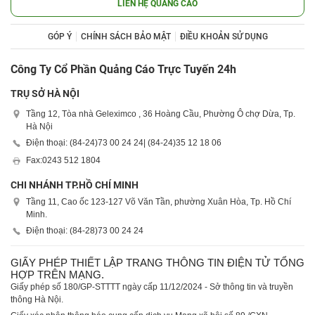
LIÊN HỆ QUẢNG CÁO
GÓP Ý
CHÍNH SÁCH BẢO MẬT
ĐIỀU KHOẢN SỬ DỤNG
Công Ty Cổ Phần Quảng Cáo Trực Tuyến 24h
TRỤ SỞ HÀ NỘI
Tầng 12, Tòa nhà Geleximco , 36 Hoàng Cầu, Phường Ô chợ Dừa, Tp.
Hà Nội
Điện thoại: (84-24)
73 00 24 24
| (84-24)
35 12 18 06
Fax:
0243 512 1804
CHI NHÁNH TP.HỒ CHÍ MINH
Tầng 11, Cao ốc 123-127 Võ Văn Tần, phường Xuân Hòa, Tp. Hồ Chí
Minh.
Điện thoại: (84-28)
73 00 24 24
GIẤY PHÉP THIẾT LẬP TRANG THÔNG TIN ĐIỆN TỬ TỔNG
HỢP TRÊN MẠNG.
Giấy phép số 180/GP-STTTT ngày cấp 11/12/2024 - Sở thông tin và truyền
thông Hà Nội.