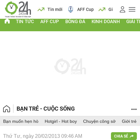
 vàng
Lịch
Tin mới
AFF Cup
Giá vàng
TIN TỨC
AFF CUP
BÓNG ĐÁ
KINH DOANH
GIẢI T
BẠN TRẺ - CUỘC SỐNG
Bạn muốn hẹn hò
Hotgirl - Hot boy
Chuyện công sở
Giới trẻ
Thứ Tư, ngày 20/02/2013 09:46 AM
CHIA SẺ