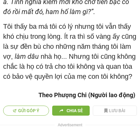
à. Tình nghĩa kiếm mới khó chớ tiền bạc có
đó rồi mất đó, ham hố làm gì?”.
Tôi thấy ba má tôi có lý nhưng tôi vẫn thấy
khó chịu trong lòng. Ít ra thì số vàng ấy cũng
là sự đền bù cho những năm tháng tôi làm
vợ,
làm dâu
nhà họ... Nhưng tôi cũng không
chắc là họ có trả cho tôi không và quan tòa
có bảo vệ quyền lợi của mẹ con tôi không?
Theo Phượng Chi (Người lao động)
GỬI GÓP Ý
CHIA SẺ
LƯU BÀI