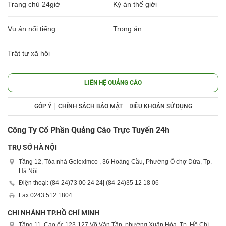
Trang chủ 24giờ
Kỳ án thế giới
Vụ án nổi tiếng
Trọng án
Trật tự xã hội
LIÊN HỆ QUẢNG CÁO
GÓP Ý
CHÍNH SÁCH BẢO MẬT
ĐIỀU KHOẢN SỬ DỤNG
Công Ty Cổ Phần Quảng Cáo Trực Tuyến 24h
TRỤ SỞ HÀ NỘI
Tầng 12, Tòa nhà Geleximco , 36 Hoàng Cầu, Phường Ô chợ Dừa, Tp.
Hà Nội
Điện thoại: (84-24)
73 00 24 24
| (84-24)
35 12 18 06
Fax:
0243 512 1804
CHI NHÁNH TP.HỒ CHÍ MINH
Tầng 11, Cao ốc 123-127 Võ Văn Tần, phường Xuân Hòa, Tp. Hồ Chí