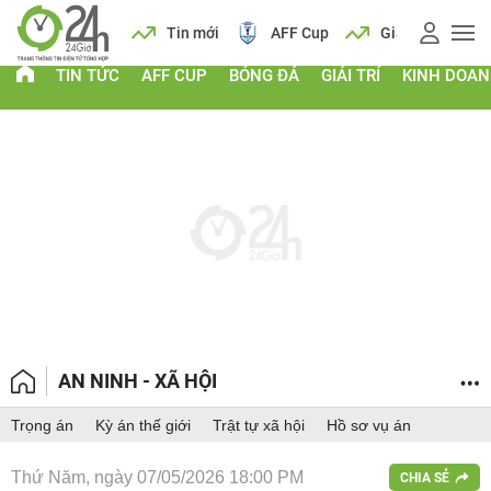
 vàng
Lịch
Tin mới
AFF Cup
Giá vàng
TIN TỨC
AFF CUP
BÓNG ĐÁ
GIẢI TRÍ
KINH DOA
AN NINH - XÃ HỘI
Trọng án
Kỳ án thế giới
Trật tự xã hội
Hồ sơ vụ án
Thứ Năm, ngày 07/05/2026 18:00 PM
CHIA SẺ