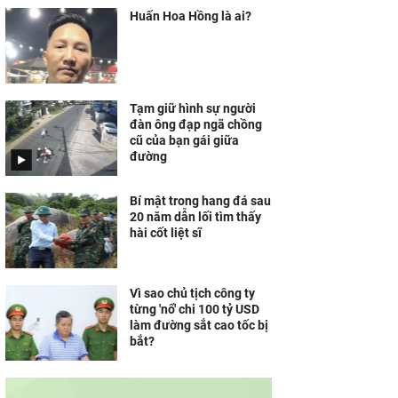
Huấn Hoa Hồng là ai?
Tạm giữ hình sự người
đàn ông đạp ngã chồng
cũ của bạn gái giữa
đường
Bí mật trong hang đá sau
20 năm dẫn lối tìm thấy
hài cốt liệt sĩ
Vì sao chủ tịch công ty
từng 'nổ' chi 100 tỷ USD
làm đường sắt cao tốc bị
bắt?