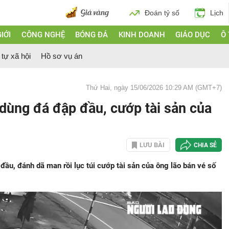
Đoán tỷ số
Lịch
IỚI
CÔNG NGHỆ
BÓNG ĐÁ
KINH DOANH
GIÁO DỤC
Ô
 tự xã hội
Hồ sơ vụ án
Thứ Hai, ngày 15/06/2026 10:29 AM (GMT+7)
dùng đá đập đầu, cướp tài sản của
LƯU BÀI
CHIA SẺ
ầu, đánh dã man rồi lục túi cướp tài sản của ông lão bán vé số