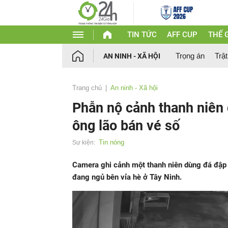
TIN TỨC
AFF CUP
THẾ G
Trọng án
Trật
AN NINH - XÃ HỘI
Trang chủ
An ninh - Xã hội
Phẫn nộ cảnh thanh niên 
ông lão bán vé số
Tin nóng
Sự kiện:
Camera ghi cảnh một thanh niên dùng đá đập đ
đang ngủ bên vỉa hè ở Tây Ninh.