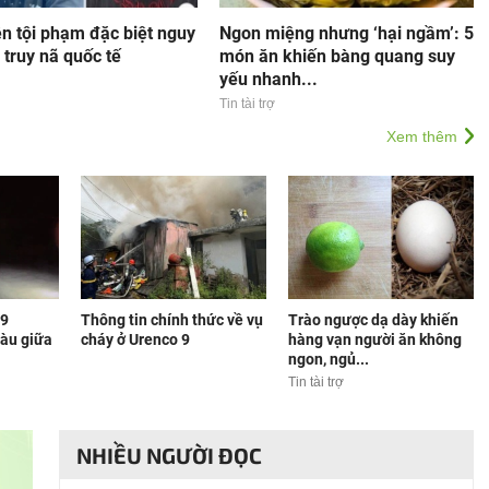
ên tội phạm đặc biệt nguy
Ngon miệng nhưng ‘hại ngầm’: 5
 truy nã quốc tế
món ăn khiến bàng quang suy
yếu nhanh...
Tin tài trợ
Xem thêm
 9
Thông tin chính thức về vụ
Trào ngược dạ dày khiến
tàu giữa
cháy ở Urenco 9
hàng vạn người ăn không
ngon, ngủ...
Tin tài trợ
NHIỀU NGƯỜI ĐỌC