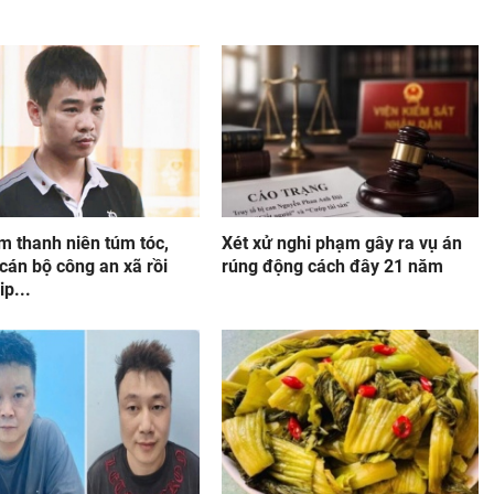
m thanh niên túm tóc,
Xét xử nghi phạm gây ra vụ án
cán bộ công an xã rồi
rúng động cách đây 21 năm
ip...