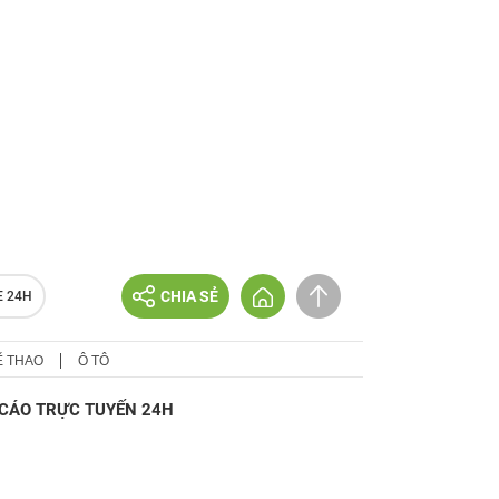
CHIA SẺ
E 24H
Ể THAO
Ô TÔ
CÁO TRỰC TUYẾN 24H