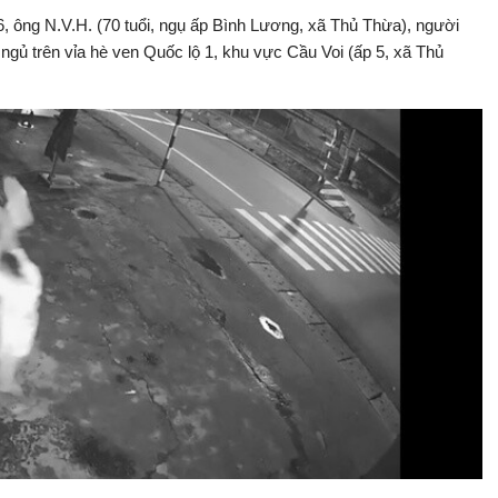
6, ông N.V.H. (70 tuổi, ngụ ấp Bình Lương, xã Thủ Thừa), người
gủ trên vỉa hè ven Quốc lộ 1, khu vực Cầu Voi (ấp 5, xã Thủ