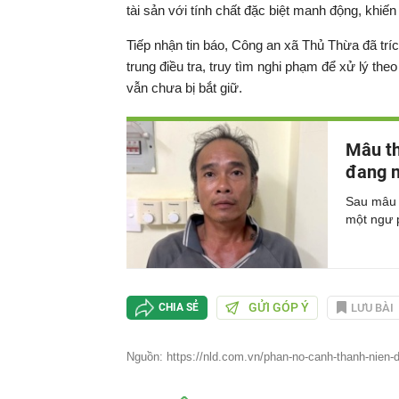
tài sản với tính chất đặc biệt manh động, khi
Tiếp nhận tin báo, Công an xã Thủ Thừa đã trí
trung điều tra, truy tìm nghi phạm để xử lý the
vẫn chưa bị bắt giữ.
Mâu th
đang 
Sau mâu t
một ngư 
GỬI GÓP Ý
LƯU BÀI
CHIA SẺ
Nguồn: https://nld.com.vn/phan-no-canh-thanh-nien-d