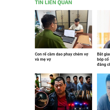
TIN LIÊN QUAN
Con rể cầm dao phay chém vợ
Bắt gia
và mẹ vợ
bóp cổ 
đăng cl