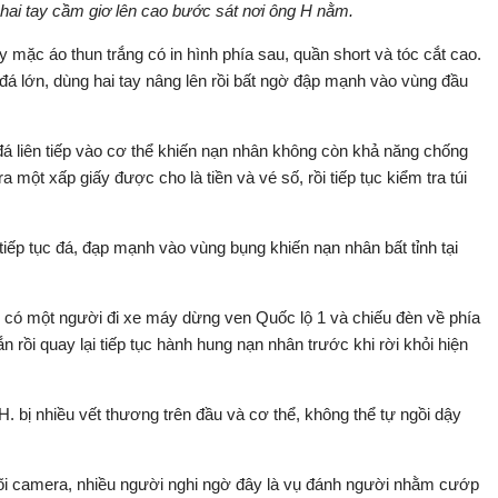
, hai tay cầm giơ lên cao bước sát nơi ông H nằm.
 mặc áo thun trắng có in hình phía sau, quần short và tóc cắt cao.
đá lớn, dùng hai tay nâng lên rồi bất ngờ đập mạnh vào vùng đầu
đá liên tiếp vào cơ thể khiến nạn nhân không còn khả năng chống
ra một xấp giấy được cho là tiền và vé số, rồi tiếp tục kiểm tra túi
ếp tục đá, đạp mạnh vào vùng bụng khiến nạn nhân bất tỉnh tại
c có một người đi xe máy dừng ven Quốc lộ 1 và chiếu đèn về phía
 rồi quay lại tiếp tục hành hung nạn nhân trước khi rời khỏi hiện
. bị nhiều vết thương trên đầu và cơ thể, không thể tự ngồi dậy
õi camera, nhiều người nghi ngờ đây là vụ đánh người nhằm cướp