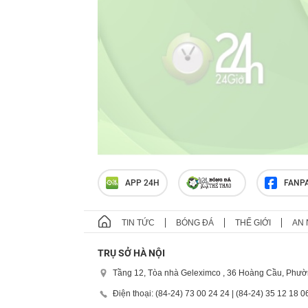
APP 24H
FANP
TIN TỨC
BÓNG ĐÁ
THẾ GIỚI
AN 
TRỤ SỞ HÀ NỘI
Tầng 12, Tòa nhà Geleximco , 36 Hoàng Cầu, Phườ
Điện thoại: (84-24) 73 00 24 24 | (84-24) 35 12 18 0