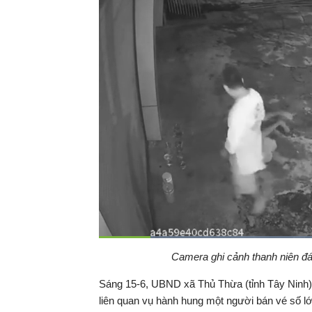
Đã
tải
:
Thời
0:07
/
Duration
1:05
Camera ghi cảnh thanh niên đá
Tạm
66.94%
dừng
Backward
Forward
gian
Sáng 15-6, UBND xã Thủ Thừa (tỉnh Tây Ninh) c
liên quan vụ hành hung một người bán vé số lớn 
hiện