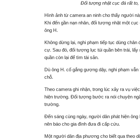
Đối tượng nhặt cục đá rất to
Hình ảnh từ camera an ninh cho thấy người này
Khi đến gần nạn nhân, đối tượng nhặt một cục 
ông H.
Không dừng lại, nghi phạm tiếp tục dùng chân 
cự. Sau đó, đối tượng lục túi quần bên trái, lấy 
quần còn lại để tìm tài sản.
Dù ông H. cố gắng gượng dậy, nghi phạm vẫn ti
chỗ.
Theo camera ghi nhận, trong lúc xảy ra vụ việ
hiện trường. Đối tượng bước ra nói chuyện ngắn
trường.
Đến sáng cùng ngày, người dân phát hiện ông H
nên báo cho gia đình đưa đi cấp cứu.
Một người dân địa phương cho biết qua theo d