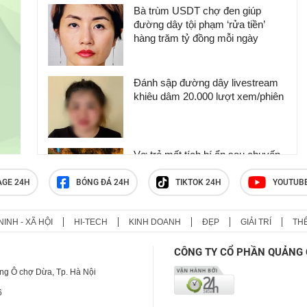
Bà trùm USDT chợ đen giúp
đường dây tội phạm ‘rửa tiền’
hàng trăm tỷ đồng mỗi ngày
Đánh sập đường dây livestream
khiêu dâm 20.000 lượt xem/phiên
Vợ trẻ mất tích bí ẩn sau chuyến
đi thăm nương, chồng nhận được
lời nhắn lạ: ‘Xuống Hà Nội làm
AGE 24H
BÓNG ĐÁ 24H
TIKTOK 24H
YOUTUB
việc’
NINH - XÃ HỘI
HI-TECH
KINH DOANH
ĐẸP
GIẢI TRÍ
TH
Trưa 5/8: Người đàn ông bị nhóm
côn đồ giam lỏng, đánh đến 'thân
CÔNG TY CỔ PHẦN QUẢNG 
tàn ma dại' khiến dư luận dậy
sóng
ng Ô chợ Dừa, Tp. Hà Nội
6