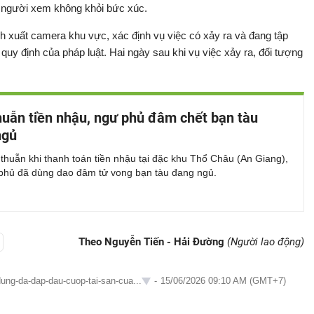
ến người xem không khỏi bức xúc.
ch xuất camera khu vực, xác định vụ việc có xảy ra và đang tập
o quy định của pháp luật. Hai ngày sau khi vụ việc xảy ra, đối tượng
uẫn tiền nhậu, ngư phủ đâm chết bạn tàu
ngủ
huẫn khi thanh toán tiền nhậu tại đặc khu Thổ Châu (An Giang),
phủ đã dùng dao đâm tử vong bạn tàu đang ngủ.
Theo Nguyễn Tiến - Hải Đường
(Người lao động)
ung-da-dap-dau-cuop-tai-san-cua...
-
15/06/2026 09:10 AM (GMT+7)