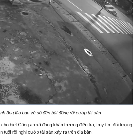
nh ông lão bán vé số đến bất động rồi cướp tài sản
Bật
Toàn
Backward
âm
màn
thanh
hình
ho biết Công an xã đang khẩn trương điều tra, truy tìm đối tượng
tuổi rồi nghi cướp tài sản xảy ra trên địa bàn.