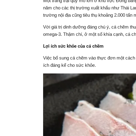
Một trang trại quy mô lớn ở khu vực Đồng bằn
năm cho các thị trường xuất khẩu như Thái La
trường nội địa cũng tiêu thụ khoảng 2.000 tấn 
Với giá trị dinh dưỡng đáng chú ý, cá chẽm thư
omega-3. Thậm chí, ở một số khía cạnh, cá chẽ
Lợi ích sức khỏe của cá chẽm
Việc bổ sung cá chẽm vào thực đơn một cách h
ích đáng kể cho sức khỏe.