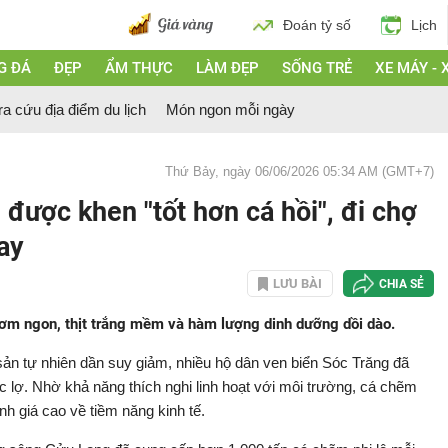
Đoán tỷ số
Lịch
G ĐÁ
ĐẸP
ẨM THỰC
LÀM ĐẸP
SỐNG TRẺ
XE MÁY - 
ra cứu địa điểm du lịch
Món ngon mỗi ngày
Thứ Bảy, ngày 06/06/2026 05:34 AM (GMT+7)
, được khen "tốt hơn cá hồi", đi chợ
ay
LƯU BÀI
CHIA SẺ
hơm ngon, thịt trắng mềm và hàm lượng dinh dưỡng dồi dào.
n tự nhiên dần suy giảm, nhiều hộ dân ven biển Sóc Trăng đã
c lợ. Nhờ khả năng thích nghi linh hoạt với môi trường, cá chẽm
h giá cao về tiềm năng kinh tế.