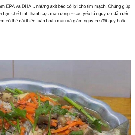
 EPA và DHA... những axit béo có lợi cho tim mạch. Chúng giúp
 và hạn chế hình thành cục máu đông – các yếu tố nguy cơ dẫn đến
 có thể cải thiện tuần hoàn máu và giảm nguy cơ đột quỵ hoặc