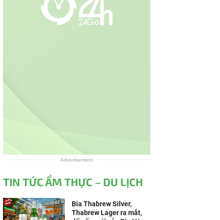
Advertisement
TIN TỨC ẨM THỰC – DU LỊCH
Bia Thabrew Silver,
Thabrew Lager ra mắt,