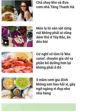
Chả chay kho sả đưa
cơm nhà Tăng Thanh Hà
Món lạ từ sản vật rừng
núi không phải ai cũng
dám thử ở Tây Bắc, ăn
dẻo bùi
Cứ nghĩ vỏ tôm là 'kho
canxi', chuyên gia chỉ ra
phần bổ dưỡng hơn lại
không phải ở đó
5 mâm cơm gia đình
không sơn hào hải vị, gây
ngỡ ngàng vì đẹp như
nhà hàng