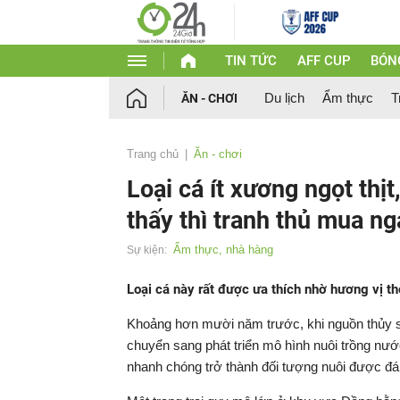
TIN TỨC
AFF CUP
BÓN
Du lịch
Ẩm thực
T
ĂN - CHƠI
Trang chủ
Ăn - chơi
Loại cá ít xương ngọt thịt
thấy thì tranh thủ mua ng
Ẩm thực, nhà hàng
Sự kiện:
Loại cá này rất được ưa thích nhờ hương vị t
Khoảng hơn mười năm trước, khi nguồn thủy sả
chuyển sang phát triển mô hình nuôi trồng nướ
nhanh chóng trở thành đối tượng nuôi được đán