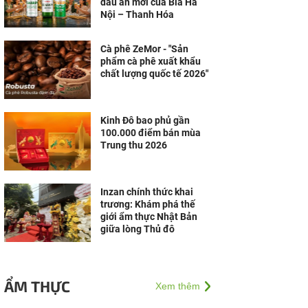
dấu ấn mới của Bia Hà
Nội – Thanh Hóa
Cà phê ZeMor - "Sản
phẩm cà phê xuất khẩu
chất lượng quốc tế 2026"
Kinh Đô bao phủ gần
100.000 điểm bán mùa
Trung thu 2026
Inzan chính thức khai
trương: Khám phá thế
giới ẩm thực Nhật Bản
giữa lòng Thủ đô
ẨM THỰC
Xem thêm