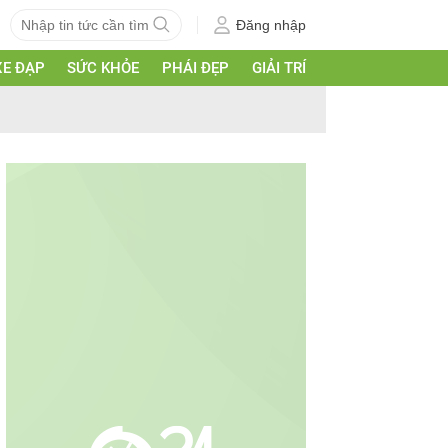
Đăng nhập
XE ĐẠP
SỨC KHỎE
PHÁI ĐẸP
GIẢI TRÍ