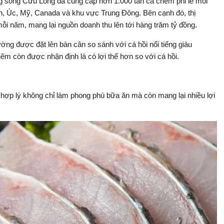
g sông Cửu Long đã cung cấp hơn 1.000 tấn cá chẽm phi lê mỗi
n, Úc, Mỹ, Canada và khu vực Trung Đông. Bên cạnh đó, thị
mỗi năm, mang lại nguồn doanh thu lên tới hàng trăm tỷ đồng.
ờng được đặt lên bàn cân so sánh với cá hồi nổi tiếng giàu
m còn được nhận định là có lợi thế hơn so với cá hồi.
ợp lý không chỉ làm phong phú bữa ăn mà còn mang lại nhiều lợi