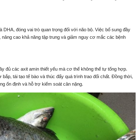
 DHA, đóng vai trò quan trọng đối với não bộ. Việc bổ sung đầy
hớ, nâng cao khả năng tập trung và giảm nguy cơ mắc các bệnh
y đủ các axit amin thiết yếu mà cơ thể không thể tự tổng hợp.
bắp, tái tạo tế bào và thúc đẩy quá trình trao đổi chất. Đồng thời,
ợng ổn định và hỗ trợ kiểm soát cân nặng.