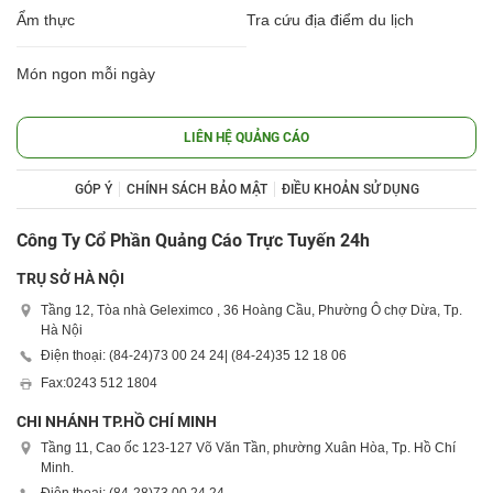
Ẩm thực
Tra cứu địa điểm du lịch
Món ngon mỗi ngày
LIÊN HỆ QUẢNG CÁO
GÓP Ý
CHÍNH SÁCH BẢO MẬT
ĐIỀU KHOẢN SỬ DỤNG
Công Ty Cổ Phần Quảng Cáo Trực Tuyến 24h
TRỤ SỞ HÀ NỘI
Tầng 12, Tòa nhà Geleximco , 36 Hoàng Cầu, Phường Ô chợ Dừa, Tp.
Hà Nội
Điện thoại: (84-24)
73 00 24 24
| (84-24)
35 12 18 06
Fax:
0243 512 1804
CHI NHÁNH TP.HỒ CHÍ MINH
Tầng 11, Cao ốc 123-127 Võ Văn Tần, phường Xuân Hòa, Tp. Hồ Chí
Minh.
Điện thoại: (84-28)
73 00 24 24