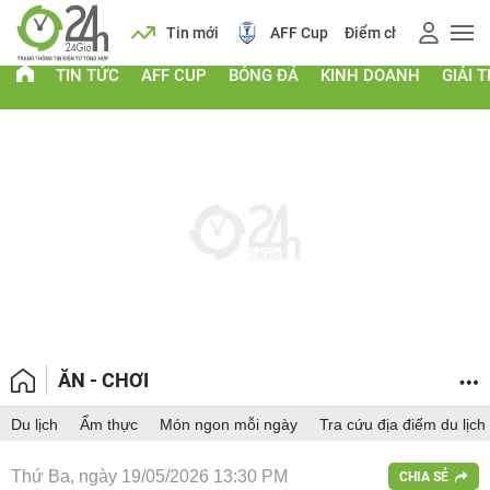
 vàng
Lịch
Tin mới
AFF Cup
Điểm chuẩn 2026
TIN TỨC
AFF CUP
BÓNG ĐÁ
KINH DOANH
GIẢI T
ĂN - CHƠI
Du lịch
Ẩm thực
Món ngon mỗi ngày
Tra cứu địa điểm du lịch
Thứ Ba, ngày 19/05/2026 13:30 PM
CHIA SẺ