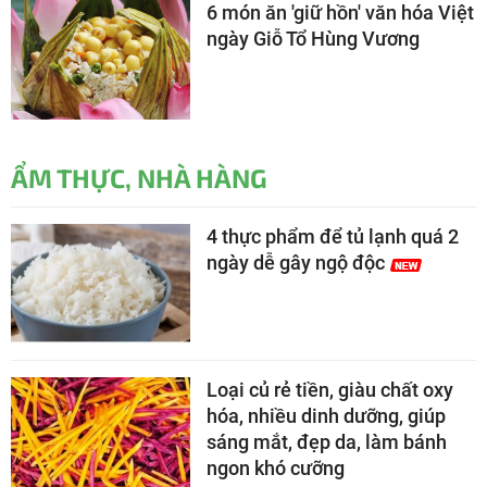
6 món ăn 'giữ hồn' văn hóa Việt
ngày Giỗ Tổ Hùng Vương
ẨM THỰC, NHÀ HÀNG
4 thực phẩm để tủ lạnh quá 2
ngày dễ gây ngộ độc
Loại củ rẻ tiền, giàu chất oxy
hóa, nhiều dinh dưỡng, giúp
sáng mắt, đẹp da, làm bánh
ngon khó cưỡng