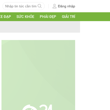
Đăng nhập
XE ĐẠP
SỨC KHỎE
PHÁI ĐẸP
GIẢI TRÍ