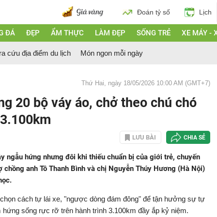
Đoán tỷ số
Lịch
G ĐÁ
ĐẸP
ẨM THỰC
LÀM ĐẸP
SỐNG TRẺ
XE MÁY - 
ra cứu địa điểm du lịch
Món ngon mỗi ngày
Thứ Hai, ngày 18/05/2026 10:00 AM (GMT+7)
g 20 bộ váy áo, chở theo chú chó
t 3.100km
LƯU BÀI
CHIA SẺ
đầy ngẫu hứng nhưng đôi khi thiếu chuẩn bị của giới trẻ, chuyến
vợ chồng anh Tô Thanh Bình và chị Nguyễn Thúy Hương (Hà Nội)
học.
ọ chọn cách tự lái xe, "ngược dòng đám đông" để tận hưởng sự tự
m hứng sống rực rỡ trên hành trình 3.100km đầy ắp kỷ niệm.