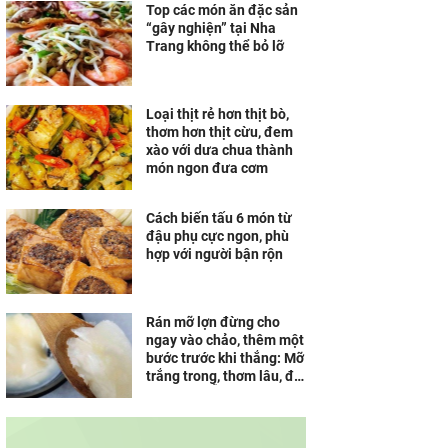
Top các món ăn đặc sản
“gây nghiện” tại Nha
Trang không thể bỏ lỡ
Loại thịt rẻ hơn thịt bò,
thơm hơn thịt cừu, đem
xào với dưa chua thành
món ngon đưa cơm
Cách biến tấu 6 món từ
đậu phụ cực ngon, phù
hợp với người bận rộn
Rán mỡ lợn đừng cho
ngay vào chảo, thêm một
bước trước khi thắng: Mỡ
trắng trong, thơm lâu, để
cả tháng vẫn không hôi