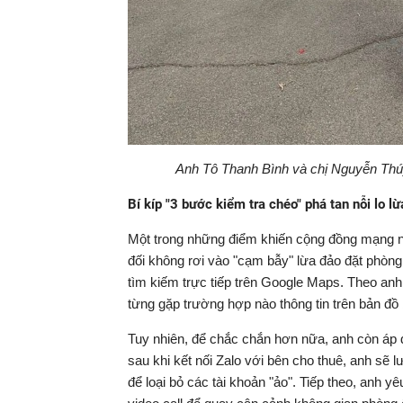
Anh Tô Thanh Bình và chị Nguyễn Thú
Bí kíp "3 bước kiểm tra chéo" phá tan nỗi lo 
Một trong những điểm khiến cộng đồng mạng nể 
đối không rơi vào "cạm bẫy" lừa đảo đặt phòng
tìm kiếm trực tiếp trên Google Maps. Theo anh,
từng gặp trường hợp nào thông tin trên bản đồ b
Tuy nhiên, để chắc chắn hơn nữa, anh còn áp d
sau khi kết nối Zalo với bên cho thuê, anh sẽ 
để loại bỏ các tài khoản "ảo". Tiếp theo, anh yêu