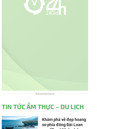
Advertisement
TIN TỨC ẨM THỰC – DU LỊCH
Khám phá vẻ đẹp hoang
sơ phía đông Đài Loan