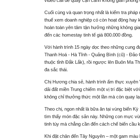
video call để quay cận cảnh không gian phòng 
Cuối cùng và quan trọng nhất là kiểm tra pháp
thuế xem doanh nghiệp có còn hoạt động hay k
hoàn toàn yên tâm tận hưởng những không gian 
đến các homestay tinh tế giá 800.000 đồng.
Với hành trình 15 ngày dọc theo những cung đườ
Thanh Hoá - Hà Tĩnh - Quảng Bình (cũ) - Đảo
thuộc tỉnh Đắk Lắk), rồi ngược lên Buôn Ma Th
đa sắc thái.
Chị Hương chia sẻ, hành trình ẩm thực xuyên V
dải đất miền Trung chiếm một vị trí đặc biệt
không chỉ thưởng thức một lần mà còn quay lại 
Theo chị, ngon nhất là bữa ăn tại vùng biển K
tìm thấy món đặc sản này. Những con mực vừa
tinh túy mà chẳng cần đến cách chế biến cầu k
Khi đặt chân đến Tây Nguyên – một gam màu ho