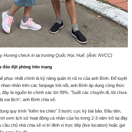
y Hương check in tại trường Quốc Học Huế. (Ảnh: NVCC)
lừa đảo đặt phòng trên mạng
phục nhất chính là kỹ năng quản trị rủi ro của anh Bình. Để tuyệt
 nhan nhản trên các fanpage trôi nổi, anh Bình áp dụng công thức
 đây là nguồn tin chính xác tới 99%. "Suốt các chuyến đi, tôi chưa
ị sai lệch", anh Bình chia sẻ.
ụng quy trình "kiểm tra chéo" 3 bước cực kỳ bài bản. Đầu tiên,
lướt xem lịch sử hoạt động cá nhân của họ trong 2-3 năm trở lại đây
 cầu chủ nhà chia sẻ vị trí định vị trực tiếp (live location) hoặc gọi