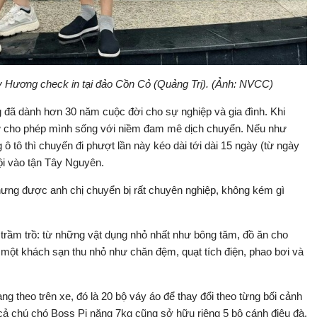
 Hương check in tại đảo Cồn Cỏ (Quảng Trị). (Ảnh: NVCC)
g đã dành hơn 30 năm cuộc đời cho sự nghiệp và gia đình. Khi
 sự cho phép mình sống với niềm đam mê dịch chuyển. Nếu như
 tô thì chuyến đi phượt lần này kéo dài tới dài 15 ngày (từ ngày
ội vào tận Tây Nguyên.
ưng được anh chị chuyển bị rất chuyên nghiệp, không kém gì
 trầm trồ: từ những vật dụng nhỏ nhất như bông tăm, đồ ăn cho
a một khách sạn thu nhỏ như chăn đệm, quạt tích điện, phao bơi và
g theo trên xe, đó là 20 bộ váy áo để thay đổi theo từng bối cảnh
cả chú chó Boss Pi nặng 7kg cũng sở hữu riêng 5 bộ cánh điệu đà.