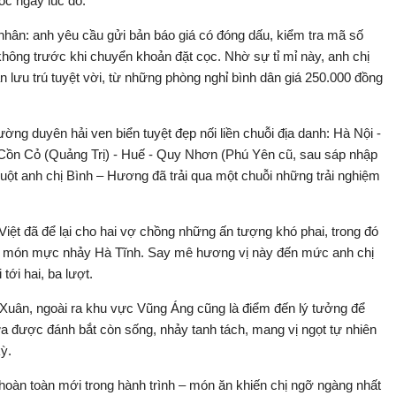
ốc ngay lúc đó.
 nhân: anh yêu cầu gửi bản báo giá có đóng dấu, kiểm tra mã số
hông trước khi chuyển khoản đặt cọc. Nhờ sự tỉ mỉ này, anh chị
lưu trú tuyệt vời, từ những phòng nghỉ bình dân giá 250.000 đồng
ng duyên hải ven biển tuyệt đẹp nối liền chuỗi địa danh: Hà Nội -
 Cồn Cỏ (Quảng Trị) - Huế - Quy Nhơn (Phú Yên cũ, sau sáp nhập
uột anh chị Bình – Hương đã trải qua một chuỗi những trải nghiệm
iệt đã để lại cho hai vợ chồng những ấn tượng khó phai, trong đó
 với món mực nhảy Hà Tĩnh. Say mê hương vị này đến mức anh chị
tới hai, ba lượt.
ỳ Xuân, ngoài ra khu vực Vũng Áng cũng là điểm đến lý tưởng để
 được đánh bắt còn sống, nhảy tanh tách, mang vị ngọt tự nhiên
ỳ.
àn toàn mới trong hành trình – món ăn khiến chị ngỡ ngàng nhất