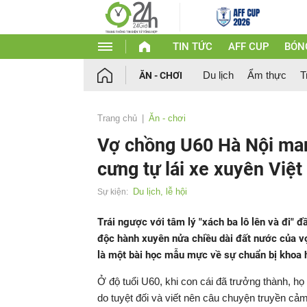
TIN TỨC
AFF CUP
BÓN
Du lịch
Ẩm thực
T
ĂN - CHƠI
Trang chủ
Ăn - chơi
Vợ chồng U60 Hà Nội man
cưng tự lái xe xuyên Việ
Du lịch, lễ hội
Sự kiện:
Trái ngược với tâm lý "xách ba lô lên và đi" 
độc hành xuyên nửa chiều dài đất nước của 
là một bài học mẫu mực về sự chuẩn bị khoa 
Ở độ tuổi U60, khi con cái đã trưởng thành, h
do tuyệt đối và viết nên câu chuyện truyền cả