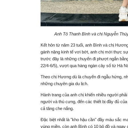
Anh Tô Thanh Bình và chị Nguyễn Thúy
Kết hôn từ năm 23 tuổi, anh Bình và chị Hươn
gánh nặng kinh tế vơi bớt, anh chị mới thực
trước đây là những chuyến đi phượt ngắn bằng ô
22/4-6/5), vượt qua hàng ngàn cây số từ Hà N
Theo chị Hương dù là chuyến đi ngẫu hứng, nh
những chuyên gia du lịch.
Hành trang của anh chị khiến nhiều người phải
người và thú cưng, đến các thiết bị đầy đủ củ
cả tăng che nắng.
Đặc biệt nhất là "kho hậu cần" đầy màu sắc man
vùng miền, còn anh Bình có 10 bộ đồ và ngay 