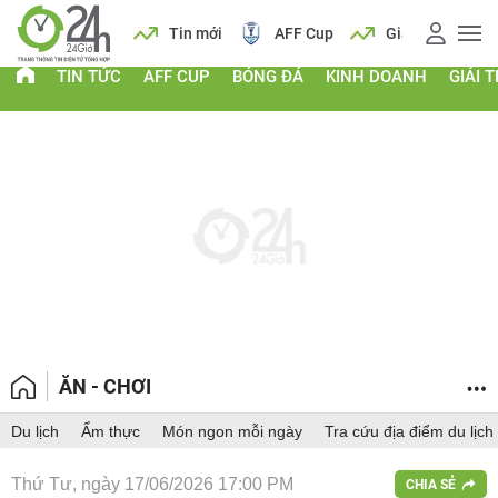
 vàng
Lịch
Tin mới
AFF Cup
Giá vàng
TIN TỨC
AFF CUP
BÓNG ĐÁ
KINH DOANH
GIẢI T
ĂN - CHƠI
Du lịch
Ẩm thực
Món ngon mỗi ngày
Tra cứu địa điểm du lịch
Thứ Tư, ngày 17/06/2026 17:00 PM
CHIA SẺ