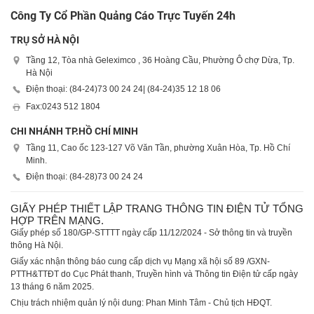
Công Ty Cổ Phần Quảng Cáo Trực Tuyến 24h
TRỤ SỞ HÀ NỘI
Tầng 12, Tòa nhà Geleximco , 36 Hoàng Cầu, Phường Ô chợ Dừa, Tp.
Hà Nội
Điện thoại: (84-24)
73 00 24 24
| (84-24)
35 12 18 06
Fax:
0243 512 1804
CHI NHÁNH TP.HỒ CHÍ MINH
Tầng 11, Cao ốc 123-127 Võ Văn Tần, phường Xuân Hòa, Tp. Hồ Chí
Minh.
Điện thoại: (84-28)
73 00 24 24
GIẤY PHÉP THIẾT LẬP TRANG THÔNG TIN ĐIỆN TỬ TỔNG
HỢP TRÊN MẠNG.
Giấy phép số 180/GP-STTTT ngày cấp 11/12/2024 - Sở thông tin và truyền
thông Hà Nội.
Giấy xác nhận thông báo cung cấp dịch vụ Mạng xã hội số 89 /GXN-
PTTH&TTĐT do Cục Phát thanh, Truyền hình và Thông tin Điện tử cấp ngày
13 tháng 6 năm 2025.
Chịu trách nhiệm quản lý nội dung: Phan Minh Tâm - Chủ tịch HĐQT.