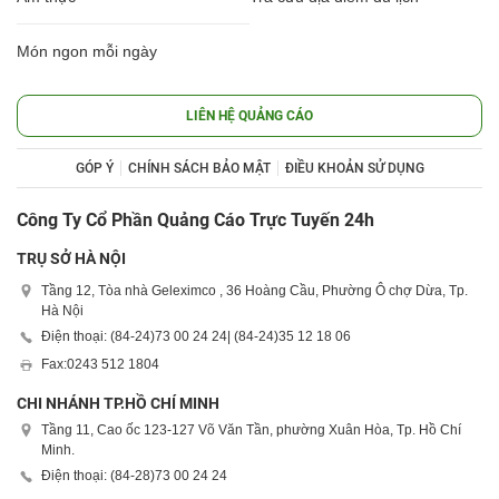
Món ngon mỗi ngày
LIÊN HỆ QUẢNG CÁO
GÓP Ý
CHÍNH SÁCH BẢO MẬT
ĐIỀU KHOẢN SỬ DỤNG
Công Ty Cổ Phần Quảng Cáo Trực Tuyến 24h
TRỤ SỞ HÀ NỘI
Tầng 12, Tòa nhà Geleximco , 36 Hoàng Cầu, Phường Ô chợ Dừa, Tp.
Hà Nội
Điện thoại: (84-24)
73 00 24 24
| (84-24)
35 12 18 06
Fax:
0243 512 1804
CHI NHÁNH TP.HỒ CHÍ MINH
Tầng 11, Cao ốc 123-127 Võ Văn Tần, phường Xuân Hòa, Tp. Hồ Chí
Minh.
Điện thoại: (84-28)
73 00 24 24