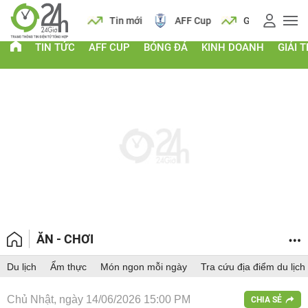
 vàng
Lịch
Tin mới
AFF Cup
Giá vàng
TIN TỨC
AFF CUP
BÓNG ĐÁ
KINH DOANH
GIẢI T
ĂN - CHƠI
Du lịch
Ẩm thực
Món ngon mỗi ngày
Tra cứu địa điểm du lịch
Chủ Nhật, ngày 14/06/2026 15:00 PM
CHIA SẺ