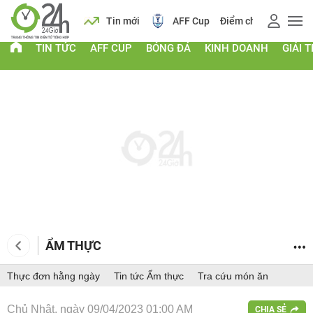
 vàng
Lịch
Tin mới
AFF Cup
Điểm chuẩn 2026
TIN TỨC
AFF CUP
BÓNG ĐÁ
KINH DOANH
GIẢI T
ẨM THỰC
Thực đơn hằng ngày
Tin tức Ẩm thực
Tra cứu món ăn
Chủ Nhật, ngày 09/04/2023 01:00 AM
CHIA SẺ