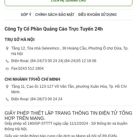
LIÊN HỆ QUẢNG CÁO
GÓP Ý
CHÍNH SÁCH BẢO MẬT
ĐIỀU KHOẢN SỬ DỤNG
Công Ty Cổ Phần Quảng Cáo Trực Tuyến 24h
TRỤ SỞ HÀ NỘI
Tầng 12, Tòa nhà Geleximco , 36 Hoàng Cầu, Phường Ô chợ Dừa, Tp.
Hà Nội
Điện thoại: (84-24)
73 00 24 24
| (84-24)
35 12 18 06
Fax:
0243 512 1804
CHI NHÁNH TP.HỒ CHÍ MINH
Tầng 11, Cao ốc 123-127 Võ Văn Tần, phường Xuân Hòa, Tp. Hồ Chí
Minh.
Điện thoại: (84-28)
73 00 24 24
GIẤY PHÉP THIẾT LẬP TRANG THÔNG TIN ĐIỆN TỬ TỔNG
HỢP TRÊN MẠNG.
Giấy phép số 180/GP-STTTT ngày cấp 11/12/2024 - Sở thông tin và truyền
thông Hà Nội.
Giấy xác nhận thông báo cung cấp dịch vụ Mạng xã hội số 89 /GXN-