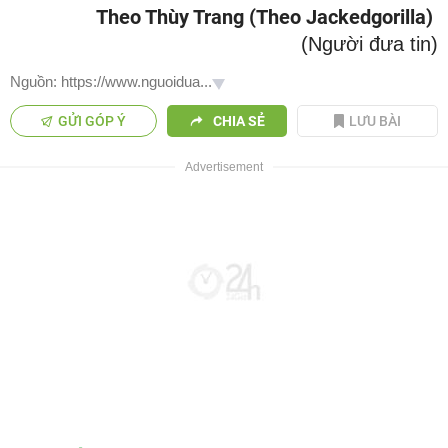
Theo Thùy Trang (Theo Jackedgorilla)
(Người đưa tin)
Nguồn: https://www.nguoidua...
GỬI GÓP Ý
CHIA SẺ
LƯU BÀI