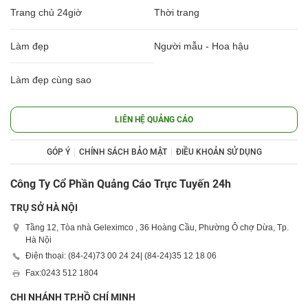
Trang chủ 24giờ
Thời trang
Làm đẹp
Người mẫu - Hoa hậu
Làm đẹp cùng sao
LIÊN HỆ QUẢNG CÁO
GÓP Ý
CHÍNH SÁCH BẢO MẬT
ĐIỀU KHOẢN SỬ DỤNG
Công Ty Cổ Phần Quảng Cáo Trực Tuyến 24h
TRỤ SỞ HÀ NỘI
Tầng 12, Tòa nhà Geleximco , 36 Hoàng Cầu, Phường Ô chợ Dừa, Tp.
Hà Nội
Điện thoại: (84-24)
73 00 24 24
| (84-24)
35 12 18 06
Fax:
0243 512 1804
CHI NHÁNH TP.HỒ CHÍ MINH