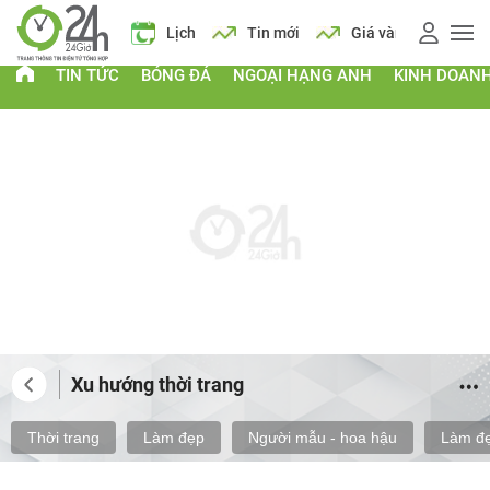
 vàng
Giá xăng
Lịch
Tin mới
Giá vàng
Giá xăng
TIN TỨC
BÓNG ĐÁ
NGOẠI HẠNG ANH
KINH DOAN
Xu hướng thời trang
Thời trang
Làm đẹp
Người mẫu - hoa hậu
Làm đẹ