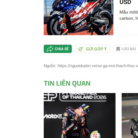
USD
Mẫu môtô
carbon, h
GỬI GÓP Ý
LƯU BÀI
CHIA SẺ
Nguồn: https://nguoiduatin.vn/xe-ga-moi-thach-thuc-
TIN LIÊN QUAN