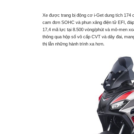
Xe được trang bị động cơ i-Get dung tích 174 
cam đơn SOHC và phun xăng điện tử EFI, đáp ứ
17,4 mã lực tại 8.500 vòng/phút và mô-men xoắ
thông qua hộp số vô cấp CVT và dây đai, man
thị lẫn những hành trình xa hơn.