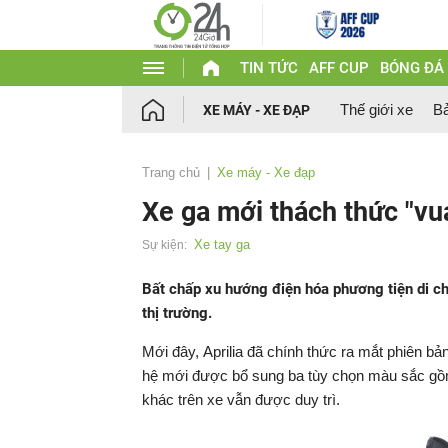
TIN TỨC
AFF CUP
BÓNG ĐÁ
Thế giới xe
Bả
XE MÁY - XE ĐẠP
Trang chủ
Xe máy - Xe đạp
Xe ga mới thách thức "vu
Xe tay ga
Sự kiện:
Bất chấp xu hướng điện hóa phương tiện di c
thị trường.
Mới đây, Aprilia đã chính thức ra mắt phiên b
hệ mới được bổ sung ba tùy chọn màu sắc gồm 
khác trên xe vẫn được duy trì.