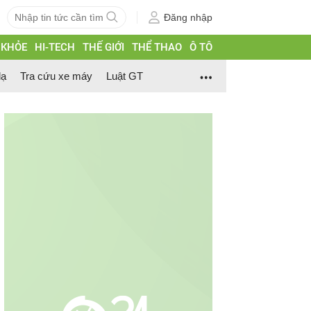
Đăng nhập
 KHỎE
HI-TECH
THẾ GIỚI
THỂ THAO
Ô TÔ
lạ
Tra cứu xe máy
Luật GT