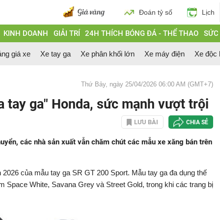
Đoán tỷ số
Lịch
KINH DOANH
GIẢI TRÍ
24H THÍCH BÓNG ĐÁ - THỂ THAO
SỨC
ng giá xe
Xe tay ga
Xe phân khối lớn
Xe máy điện
Xe độc 
Thứ Bảy, ngày 25/04/2026 06:00 AM (GMT+7)
a tay ga" Honda, sức mạnh vượt trội
LƯU BÀI
CHIA SẺ
huyển, các nhà sản xuất vẫn chăm chút các mẫu xe xăng bán trên
ản 2026 của mẫu tay ga SR GT 200 Sport. Mẫu tay ga đa dụng thế
Space White, Savana Grey và Street Gold, trong khi các trang bị