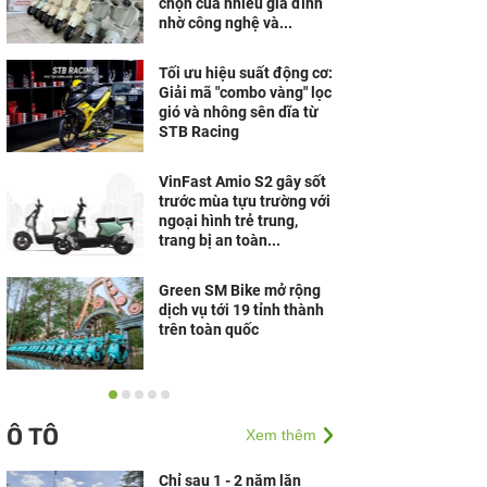
chọn của nhiều gia đình
nhờ công nghệ và...
Tối ưu hiệu suất động cơ:
Giải mã "combo vàng" lọc
gió và nhông sên dĩa từ
STB Racing
VinFast Amio S2 gây sốt
trước mùa tựu trường với
ngoại hình trẻ trung,
trang bị an toàn...
Green SM Bike mở rộng
dịch vụ tới 19 tỉnh thành
trên toàn quốc
Học sinh chào mùa hè
“rực rỡ” với VinFast ZGoo
Ô TÔ
Xem thêm
- xe máy điện ngoại hình
đẹp, trang bị pin...
Chỉ sau 1 - 2 năm lăn