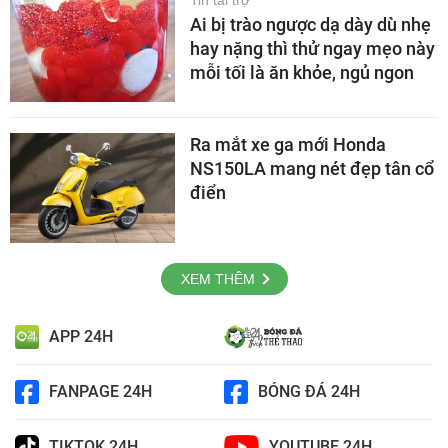
Ai bị trào ngược dạ dày dù nhẹ
hay nặng thì thử ngay mẹo này
mỗi tối là ăn khỏe, ngủ ngon
Ra mắt xe ga mới Honda
NS150LA mang nét đẹp tân cổ
điển
XEM THÊM
APP 24H
FANPAGE 24H
BÓNG ĐÁ 24H
TIKTOK 24H
YOUTUBE 24H