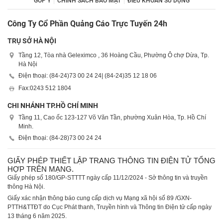
GÓP Ý
CHÍNH SÁCH BẢO MẬT
ĐIỀU KHOẢN SỬ DỤNG
Công Ty Cổ Phần Quảng Cáo Trực Tuyến 24h
TRỤ SỞ HÀ NỘI
Tầng 12, Tòa nhà Geleximco , 36 Hoàng Cầu, Phường Ô chợ Dừa, Tp.
Hà Nội
Điện thoại: (84-24)
73 00 24 24
| (84-24)
35 12 18 06
Fax:
0243 512 1804
CHI NHÁNH TP.HỒ CHÍ MINH
Tầng 11, Cao ốc 123-127 Võ Văn Tần, phường Xuân Hòa, Tp. Hồ Chí
Minh.
Điện thoại: (84-28)
73 00 24 24
GIẤY PHÉP THIẾT LẬP TRANG THÔNG TIN ĐIỆN TỬ TỔNG
HỢP TRÊN MẠNG.
Giấy phép số 180/GP-STTTT ngày cấp 11/12/2024 - Sở thông tin và truyền
thông Hà Nội.
Giấy xác nhận thông báo cung cấp dịch vụ Mạng xã hội số 89 /GXN-
PTTH&TTĐT do Cục Phát thanh, Truyền hình và Thông tin Điện tử cấp ngày
13 tháng 6 năm 2025.