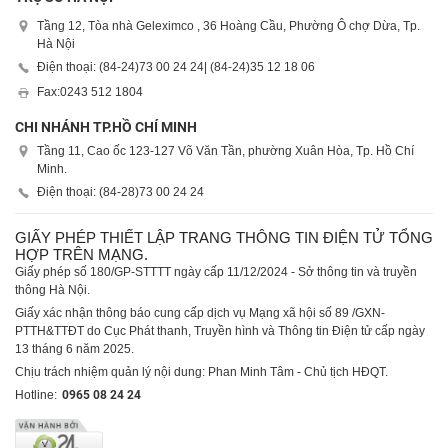
Tầng 12, Tòa nhà Geleximco , 36 Hoàng Cầu, Phường Ô chợ Dừa, Tp.
Hà Nội
Điện thoại: (84-24)
73 00 24 24
| (84-24)
35 12 18 06
Fax:
0243 512 1804
CHI NHÁNH TP.HỒ CHÍ MINH
Tầng 11, Cao ốc 123-127 Võ Văn Tần, phường Xuân Hòa, Tp. Hồ Chí
Minh.
Điện thoại: (84-28)
73 00 24 24
GIẤY PHÉP THIẾT LẬP TRANG THÔNG TIN ĐIỆN TỬ TỔNG
HỢP TRÊN MẠNG.
Giấy phép số 180/GP-STTTT ngày cấp 11/12/2024 - Sở thông tin và truyền
thông Hà Nội.
Giấy xác nhận thông báo cung cấp dịch vụ Mạng xã hội số 89 /GXN-
PTTH&TTĐT do Cục Phát thanh, Truyền hình và Thông tin Điện tử cấp ngày
13 tháng 6 năm 2025.
Chịu trách nhiệm quản lý nội dung: Phan Minh Tâm - Chủ tịch HĐQT.
Hotline:
0965 08 24 24