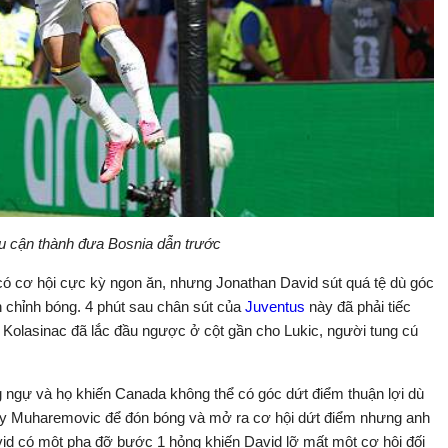
u cận thành đưa Bosnia dẫn trước
có cơ hội cực kỳ ngon ăn, nhưng Jonathan David sút quá tệ dù góc
n chỉnh bóng. 4 phút sau chân sút của
Juventus
này đã phải tiếc
 Kolasinac đã lắc đầu ngược ở cột gần cho Lukic, người tung cú
g ngự và họ khiến Canada không thể có góc dứt điểm thuận lợi dù
đẩy Muharemovic để đón bóng và mở ra cơ hội dứt điểm nhưng anh
 David có một pha đỡ bước 1 hỏng khiến David lỡ mất một cơ hội đối