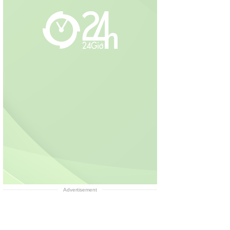
Advertisement