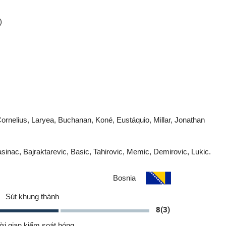
)
rnelius, Laryea, Buchanan, Koné, Eustáquio, Millar, Jonathan
asinac, Bajraktarevic, Basic, Tahirovic, Memic, Demirovic, Lukic.
Bosnia
Sút khung thành
8(3)
ời gian kiểm soát bóng