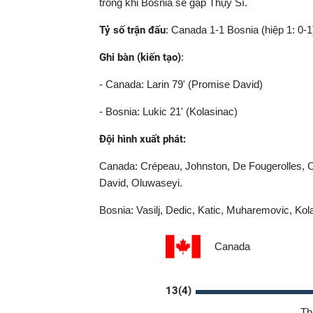
trong khi Bosnia sẽ gặp Thụy Sĩ.
Tỷ số trận đấu
: Canada 1-1 Bosnia (hiệp 1: 0-1
Ghi bàn (kiến tạo)
:
- Canada: Larin 79' (Promise David)
- Bosnia: Lukic 21' (Kolasinac)
Đội hình xuất phát:
Canada: Crépeau, Johnston, De Fougerolles, Co
David, Oluwaseyi.
Bosnia: Vasilj, Dedic, Katic, Muharemovic, Kol
Canada
13(4)
Th