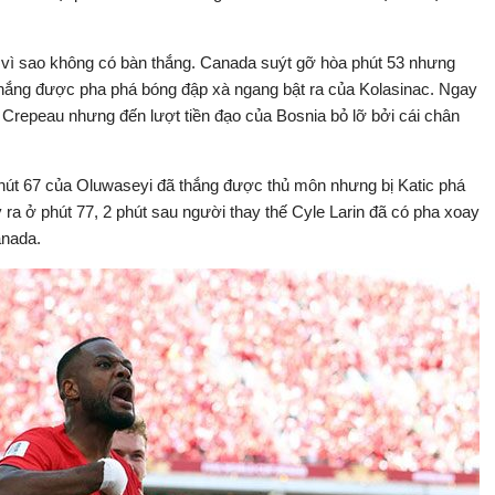
ổi vì sao không có bàn thắng. Canada suýt gỡ hòa phút 53 nhưng
thắng được pha phá bóng đập xà ngang bật ra của Kolasinac. Ngay
 Crepeau nhưng đến lượt tiền đạo của Bosnia bỏ lỡ bởi cái chân
hút 67 của Oluwaseyi đã thắng được thủ môn nhưng bị Katic phá
 ra ở phút 77, 2 phút sau người thay thế Cyle Larin đã có pha xoay
anada.