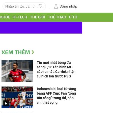
Đăng nhập
 KHỎE
HI-TECH
THẾ GIỚI
THỂ THAO
Ô TÔ
XEM THÊM
Tin mới nhất bóng đá
sáng 8/8: Tân binh MU
sắp ra mắt, Carrick nhận
cú hích lớn trước PSG
Indonesia bị loại từ vòng
bảng AFF Cup: Fan "tổng
tấn công" trọng tài, báo
chí thất vọng