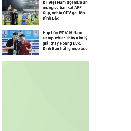
ĐT Việt Nam đội mưa ăn
mừng vé bán kết AFF
Cup, nghìn CĐV gọi tên
Đình Bắc
Họp báo ĐT Việt Nam -
Campuchia: Thầy Kim lý
giải thay Hoàng Đức,
Đình Bắc tiết lộ mục tiêu