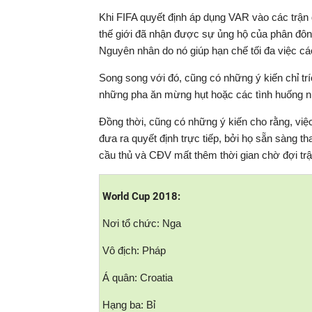
Khi FIFA quyết định áp dụng VAR vào các trận
thế giới đã nhận được sự ủng hộ của phân đôn
Nguyên nhân do nó giúp hạn chế tối đa việc các
Song song với đó, cũng có những ý kiến chỉ trí
những pha ăn mừng hụt hoặc các tình huống ní
Đồng thời, cũng có những ý kiến cho rằng, việc 
đưa ra quyết định trực tiếp, bởi họ sẵn sàng t
cầu thủ và CĐV mất thêm thời gian chờ đợi trận
World Cup 2018:
Nơi tổ chức: Nga
Vô địch: Pháp
Á quân: Croatia
Hạng ba: Bỉ