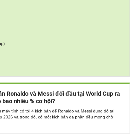
áp)
ản Ronaldo và Messi đối đầu tại World Cup ra
ó bao nhiêu % cơ hội?
 máy tính có tới 4 kịch bản để Ronaldo và Messi đụng độ tại
p 2026 và trong đó, có một kịch bản đa phần đều mong chờ.