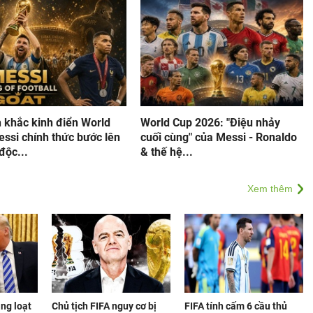
 khắc kinh điển World
World Cup 2026: "Điệu nhảy
ssi chính thức bước lên
cuối cùng" của Messi - Ronaldo
 độc...
& thế hệ...
Xem thêm
àng loạt
Chủ tịch FIFA nguy cơ bị
FIFA tính cấm 6 cầu thủ