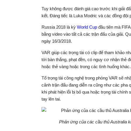
Tuy không được đánh giá cao trước khi giải đấu
kết. Đáng tiếc là Luka Modric và các đồng đội 
Russia 2018 là kỳ
World Cup
đầu tiên mà FIFA 
bằng video vào tất cả các trận đấu của giải. 
ngày 16/3/2018.
VAR giúp các trọng tài có clip để tham khảo n
tới bàn thắng, phạt đền, có nguy cơ nhận thẻ đỏ
hoặc thẻ vàng hoặc trong các tình huống khác.
Tổ trọng tài công nghệ trong phòng VAR sẽ nhậ
cảnh trận đấu đang diễn ra cũng như các pha q
khi phát hiện lỗi bị bỏ qua hoặc trọng tài chín
tay lên tai.
Phản ứng của các cầu thủ Australia 