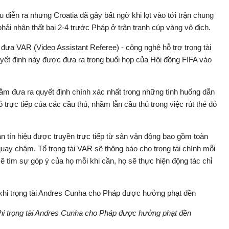
 diễn ra nhưng Croatia đã gây bất ngờ khi lọt vào tới trận chung
phải nhận thất bại 2-4 trước Pháp ở trận tranh cúp vàng vô địch.
đưa VAR (Video Assistant Referee) - công nghệ hỗ trợ trọng tài
Quyết định này được đưa ra trong buổi họp của Hội đồng FIFA vào
hằm đưa ra quyết định chính xác nhất trong những tình huống dẫn
 trực tiếp của các cầu thủ, nhầm lẫn cầu thủ trong việc rút thẻ đỏ
n tín hiệu được truyền trực tiếp từ sân vận động bao gồm toàn
uay chậm. Tổ trọng tài VAR sẽ thông báo cho trọng tài chính mỗi
h sẽ tìm sự góp ý của họ mỗi khi cần, họ sẽ thực hiện động tác chỉ
khi trọng tài Andres Cunha cho Pháp được hưởng phạt đền