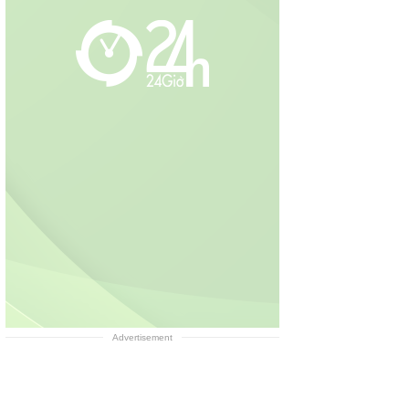
Advertisement