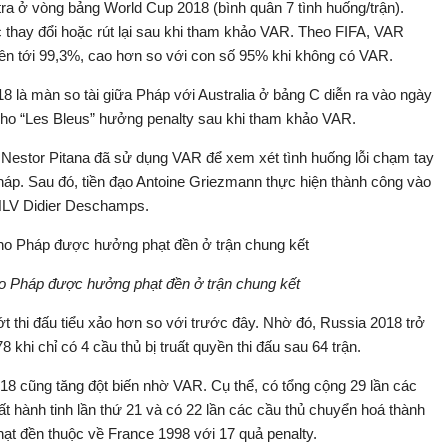
a ở vòng bảng World Cup 2018 (bình quân 7 tình huống/trận).
c thay đổi hoặc rút lại sau khi tham khảo VAR. Theo FIFA, VAR
c lên tới 99,3%, cao hơn so với con số 95% khi không có VAR.
8 là màn so tài giữa Pháp với Australia ở bảng C diễn ra vào ngày
 cho “Les Bleus” hưởng penalty sau khi tham khảo VAR.
i Nestor Pitana đã sử dụng VAR để xem xét tình huống lỗi chạm tay
háp. Sau đó, tiền đạo Antoine Griezmann thực hiện thành công vào
 HLV Didier Deschamps.
ho Pháp được hưởng phạt đền ở trận chung kết
t thi đấu tiểu xảo hơn so với trước đây. Nhờ đó, Russia 2018 trở
 khi chỉ có 4 cầu thủ bị truất quyền thi đấu sau 64 trận.
18 cũng tăng đột biến nhờ VAR. Cụ thể, có tổng cộng 29 lần các
hất hành tinh lần thứ 21 và có 22 lần các cầu thủ chuyển hoá thành
hạt đền thuộc về France 1998 với 17 quả penalty.