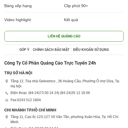
Bảng xếp hạng
Clip phút 90+
Video highlight
Kết quả
LIÊN HỆ QUẢNG CÁO
GÓP Ý
CHÍNH SÁCH BẢO MẬT
ĐIỀU KHOẢN SỬ DỤNG
Công Ty Cổ Phần Quảng Cáo Trực Tuyến 24h
TRỤ SỞ HÀ NỘI
Tầng 12, Tòa nhà Geleximco , 36 Hoàng Cầu, Phường Ô chợ Dừa, Tp.
Hà Nội
Điện thoại: (84-24)
73 00 24 24
| (84-24)
35 12 18 06
Fax:
0243 512 1804
CHI NHÁNH TP.HỒ CHÍ MINH
Tầng 11, Cao ốc 123-127 Võ Văn Tần, phường Xuân Hòa, Tp. Hồ Chí
Minh.