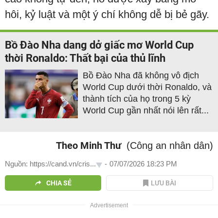
hôi, kỷ luật và một ý chí không dễ bị bẻ gãy.
Bồ Đào Nha dang dở giấc mơ World Cup
thời Ronaldo: Thất bại của thủ lĩnh
Bồ Đào Nha đã không vô địch
World Cup dưới thời Ronaldo, và
thành tích của họ trong 5 kỳ
World Cup gần nhất nói lên rất...
Theo Minh Thư
(Công an nhân dân)
Nguồn: https://cand.vn/cris...
-
07/07/2026 18:23 PM
CHIA SẺ
LƯU BÀI