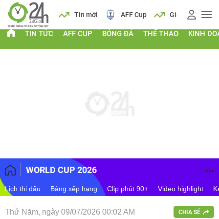
 vàng
Lịch
Tin mới
AFF Cup
Giá vàng
TIN TỨC
AFF CUP
BÓNG ĐÁ
THỂ THAO
KINH D
WORLD CUP 2026
Lịch thi đấu
Bảng xếp hạng
Clip phút 90+
Video highlight
K
Thứ Năm, ngày 09/07/2026 00:02 AM
CHIA SẺ