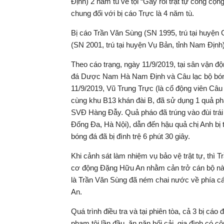
Định) 2 năm tù về tội “Gây rối trật tự công cộ
chung đối với bị cáo Trực là 4 năm tù.
Bị cáo Trần Văn Sùng (SN 1995, trú tại huyện 
(SN 2001, trú tại huyện Vụ Bản, tỉnh Nam Định) bi
Theo cáo trạng, ngày 11/9/2019, tại sân vận động
đá Dược Nam Hà Nam Định và Câu lạc bộ bón
11/9/2019, Vũ Trung Trực (là cổ động viên Câu
cùng khu B13 khán đài B, đã sử dụng 1 quả pháo
SVĐ Hàng Đẫy. Quả pháo đã trúng vào đùi trái c
Đống Đa, Hà Nội), dẫn đến hậu quả chị Anh bị t
bóng đá đã bị đình trệ 6 phút 30 giây.
Khi cảnh sát làm nhiệm vụ bảo vệ trật tự, thì
cơ động Đặng Hữu An nhằm cản trở cán bộ 
là Trần Văn Sùng đã ném chai nước về phía cá
An.
Quá trình điều tra và tại phiên tòa, cả 3 bị cáo
phạm tội lần đầu, ăn năn hối cải, gia đình có c