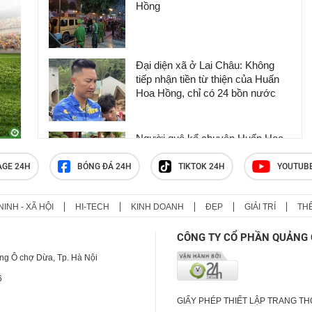
Hồng
Đại diện xã ở Lai Châu: Không
tiếp nhận tiền từ thiện của Huấn
Hoa Hồng, chỉ có 24 bồn nước
Người quê kể chuyện Huấn Hoa
Hồng
AGE 24H
BÓNG ĐÁ 24H
TIKTOK 24H
YOUTUB
NINH - XÃ HỘI
HI-TECH
KINH DOANH
ĐẸP
GIẢI TRÍ
TH
TikToker Khánh Sky, Vua Quạt,
Hồ Văn Khoa bị khởi tố
CÔNG TY CỔ PHẦN QUẢNG 
ng Ô chợ Dừa, Tp. Hà Nội
6
GIẤY PHÉP THIẾT LẬP TRANG T