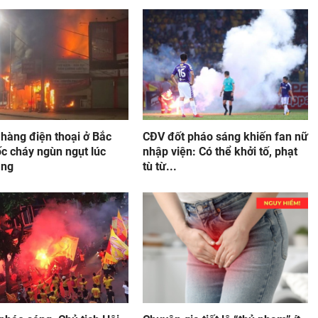
hàng điện thoại ở Bắc
CĐV đốt pháo sáng khiến fan nữ
c cháy ngùn ngụt lúc
nhập viện: Có thể khởi tố, phạt
áng
tù từ...