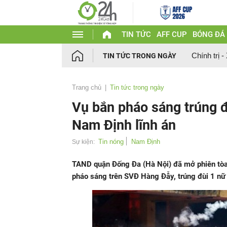
TIN TỨC
AFF CUP
BÓNG ĐÁ
Chính trị -
TIN TỨC TRONG NGÀY
Trang chủ
Tin tức trong ngày
Vụ bắn pháo sáng trúng 
Nam Định lĩnh án
Tin nóng
Nam Định
Sự kiện:
TAND quận Đống Đa (Hà Nội) đã mở phiên tòa
pháo sáng trên SVĐ Hàng Đẫy, trúng đùi 1 nữ