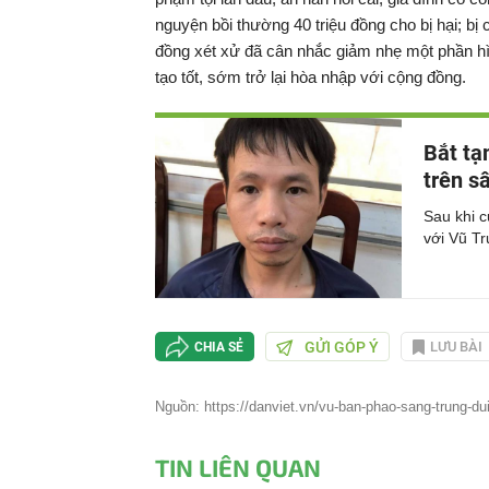
nguyện bồi thường 40 triệu đồng cho bị hại; bi
đồng xét xử đã cân nhắc giảm nhẹ một phần hi
tạo tốt, sớm trở lại hòa nhập với cộng đồng.
Bắt tạ
trên s
Sau khi c
với Vũ Tr
GỬI GÓP Ý
LƯU BÀI
CHIA SẺ
Nguồn: https://danviet.vn/vu-ban-phao-sang-trung-du
TIN LIÊN QUAN