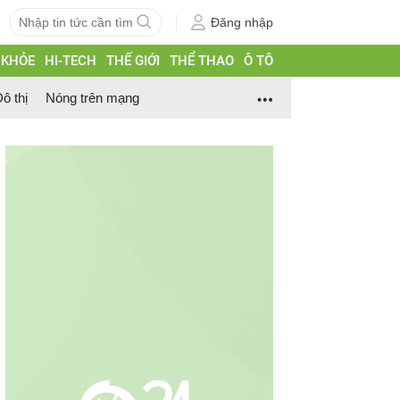
Đăng nhập
 KHỎE
HI-TECH
THẾ GIỚI
THỂ THAO
Ô TÔ
ô thị
Nóng trên mạng