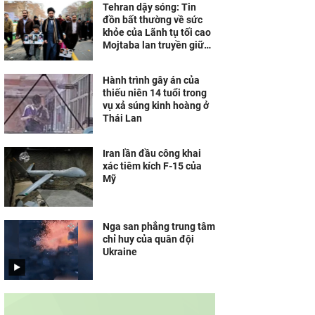
Tehran dậy sóng: Tin
đồn bất thường về sức
khỏe của Lãnh tụ tối cao
Mojtaba lan truyền giữa
các cấp cao nhất của Iran
Hành trình gây án của
thiếu niên 14 tuổi trong
vụ xả súng kinh hoàng ở
Thái Lan
Iran lần đầu công khai
xác tiêm kích F-15 của
Mỹ
Nga san phẳng trung tâm
chỉ huy của quân đội
Ukraine