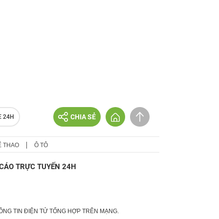
CHIA SẺ
E 24H
Ể THAO
Ô TÔ
CÁO TRỰC TUYẾN 24H
HÔNG TIN ĐIỆN TỬ TỔNG HỢP TRÊN MẠNG.