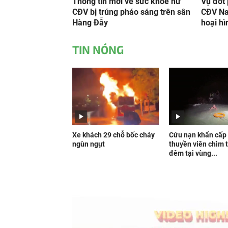
Thông tin mới về sức khỏe nữ
Vụ đốt 
CĐV bị trúng pháo sáng trên sân
CĐV Na
Hàng Đẫy
hoại hì
TIN NÓNG
Xe khách 29 chỗ bốc cháy
Cứu nạn khẩn cấp
ngùn ngụt
thuyền viên chìm 
đêm tại vùng...