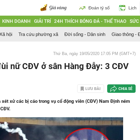
Đoán tỷ số
Lịch
KINH DOANH
GIẢI TRÍ
24H THÍCH BÓNG ĐÁ - THỂ THAO
SỨC
 Xã hội
Tra cứu phường xã
Đời sống - Dân sinh
Giao thông - Đ
Thứ Ba, ngày 19/05/2020 17:05 PM (GMT+7)
đùi nữ CĐV ở sân Hàng Đẫy: 3 CĐV
LƯU BÀI
CHIA SẺ
 xét xử các bị cáo trong vụ cổ động viên (CĐV) Nam Định ném
 CĐV.