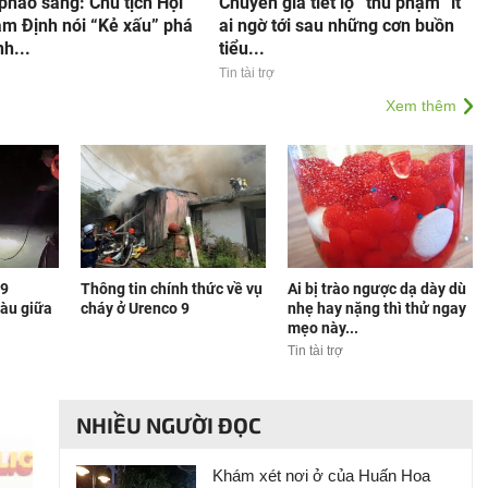
pháo sáng: Chủ tịch Hội
Chuyên gia tiết lộ “thủ phạm” ít
m Định nói “Kẻ xấu” phá
ai ngờ tới sau những cơn buồn
nh...
tiểu...
Tin tài trợ
Xem thêm
 9
Thông tin chính thức về vụ
Ai bị trào ngược dạ dày dù
tàu giữa
cháy ở Urenco 9
nhẹ hay nặng thì thử ngay
mẹo này...
Tin tài trợ
NHIỀU NGƯỜI ĐỌC
Khám xét nơi ở của Huấn Hoa