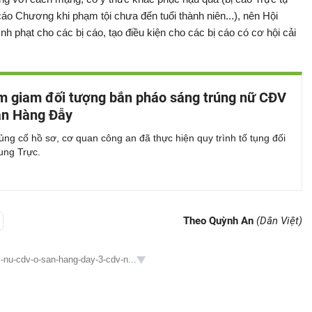
̣ cáo Chương khi phạm tội chưa đến tuổi thành niên...), nên Hội
̀nh phạt cho các bị cáo, tạo điều kiện cho các bị cáo có cơ hội cải
m giam đối tượng bắn pháo sáng trúng nữ CĐV
ân Hàng Đẫy
ủng cố hồ sơ, cơ quan công an đã thực hiện quy trình tố tụng đối
ung Trực.
Theo Quỳnh An
(Dân Việt)
i-nu-cdv-o-san-hang-day-3-cdv-n...