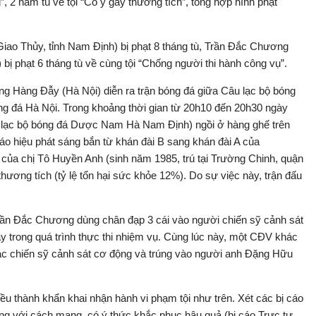
ng”, 2 năm tù về tội “Cố ý gây thương tích”, tổng hợp hình phạt
Giao Thủy, tỉnh Nam Định) bị phạt 8 tháng tù, Trần Đắc Chương
̣ phạt 6 tháng tù về cùng tội “Chống người thi hành công vụ”.
 Hàng Đẫy (Hà Nội) diễn ra trận bóng đá giữa Câu lạc bộ bóng
g đá Hà Nội. Trong khoảng thời gian từ 20h10 đến 20h30 ngày
 lạc bộ bóng đá Dược Nam Hà Nam Định) ngồi ở hàng ghế trên
 hiệu phát sáng bắn từ khán đài B sang khán đài A của
ủa chị Tô Huyền Anh (sinh năm 1985, trú tại Trường Chinh, quận
hương tích (tỷ lệ tổn hại sức khỏe 12%). Do sự việc này, trận đấu
 Trần Đắc Chương dùng chân đạp 3 cái vào người chiến sỹ cảnh sát
này trong quá trình thực thi nhiệm vụ. Cùng lúc này, một CĐV khác
c chiến sỹ cảnh sát cơ động và trúng vào người anh Đặng Hữu
 đều thành khẩn khai nhận hành vi phạm tội như trên. Xét các bị cáo
ông với cách mạng, có ý thức khắc phục hậu quả (bị cáo Trực tự