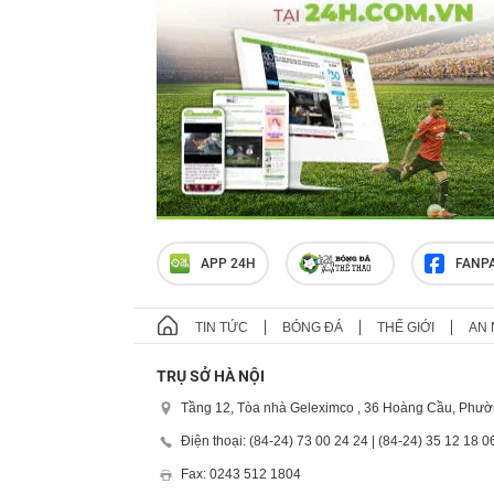
APP 24H
FANP
TIN TỨC
BÓNG ĐÁ
THẾ GIỚI
AN 
TRỤ SỞ HÀ NỘI
Tầng 12, Tòa nhà Geleximco , 36 Hoàng Cầu, Phườ
Điện thoại: (84-24) 73 00 24 24 | (84-24) 35 12 18 0
Fax: 0243 512 1804