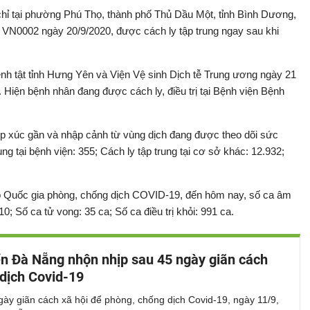
hỉ tại phường Phú Thọ, thành phố Thủ Dầu Một, tỉnh Bình Dương,
VN0002 ngày 20/9/2020, được cách ly tập trung ngay sau khi
nh tật tỉnh Hưng Yên và Viện Vệ sinh Dịch tễ Trung ương ngày 21
Hiện bệnh nhân đang được cách ly, điều trị tại Bệnh viện Bệnh
iếp xúc gần và nhập cảnh từ vùng dịch đang được theo dõi sức
ung tại bệnh viện: 355; Cách ly tập trung tại cơ sở khác: 12.932;
ạo Quốc gia phòng, chống dịch COVID-19, đến hôm nay, số ca âm
; Số ca tử vong: 35 ca; Số ca điều trị khỏi: 991 ca.
ển Đà Nẵng nhộn nhịp sau 45 ngày giãn cách
dịch Covid-19
ày giãn cách xã hội để phòng, chống dịch Covid-19, ngày 11/9,