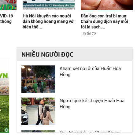
OVID-19
Hà Nội khuyến cáo người
Đàn ông con trai bị mụn:
ế thông
dân không hoang mang với
Chấm dung dịch này mỗi
biến thể...
tối là sạch,...
Tin tài trợ
NHIỀU NGƯỜI ĐỌC
Khám xét nơi ở của Huấn Hoa
Hồng
Người quê kể chuyện Huấn Hoa
Hồng
Đại diện xã ở Lai Châu: Không