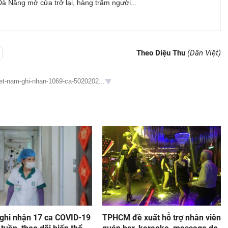
Đà Nẵng mở cửa trở lại, hàng trăm người...
Theo Diệu Thu
(Dân Việt)
iet-nam-ghi-nhan-1069-ca-5020202...
 ghi nhận 17 ca COVID-19
TPHCM đề xuất hỗ trợ nhân viên