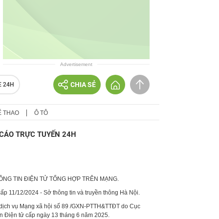
Advertisement
CHIA SẺ
E 24H
Ể THAO
Ô TÔ
CÁO TRỰC TUYẾN 24H
HÔNG TIN ĐIỆN TỬ TỔNG HỢP TRÊN MẠNG.
p 11/12/2024 - Sở thông tin và truyền thông Hà Nội.
 dịch vụ Mạng xã hội số 89 /GXN-PTTH&TTĐT do Cục
in Điện tử cấp ngày 13 tháng 6 năm 2025.