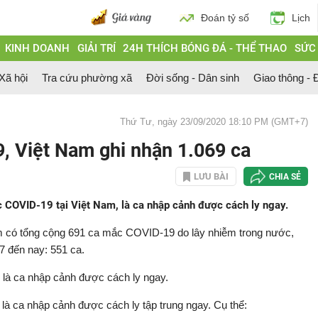
Đoán tỷ số
Lịch
KINH DOANH
GIẢI TRÍ
24H THÍCH BÓNG ĐÁ - THỂ THAO
SỨC
 Xã hội
Tra cứu phường xã
Đời sống - Dân sinh
Giao thông - Đ
Thứ Tư, ngày 23/09/2020 18:10 PM (GMT+7)
 Việt Nam ghi nhận 1.069 ca
LƯU BÀI
CHIA SẺ
 COVID-19 tại Việt Nam, là ca nhập cảnh được cách ly ngay.
am có tổng cộng 691 ca mắc COVID-19 do lây nhiễm trong nước,
7 đến nay: 551 ca.
 là ca nhập cảnh được cách ly ngay.
à ca nhập cảnh được cách ly tập trung ngay. Cụ thể: