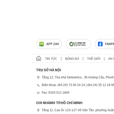
APP 24H
FANP
TIN TỨC
BÓNG ĐÁ
THẾ GIỚI
AN 
TRỤ SỞ HÀ NỘI
Tầng 12, Tòa nhà Geleximco , 36 Hoàng Cầu, Phườ
Điện thoại: (84-24) 73 00 24 24 | (84-24) 35 12 18 0
Fax: 0243 512 1804
CHI NHÁNH TP.HỒ CHÍ MINH
Tầng 11, Cao ốc 123-127 Võ Văn Tần, phường Xuân