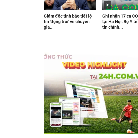
Giám đốc tình báo tiết lộ
Ghi nhận 17 ca C
tin 'động trời' về chuyên
tại Hà Nội, Bộ Y t
gia...
tin chính...