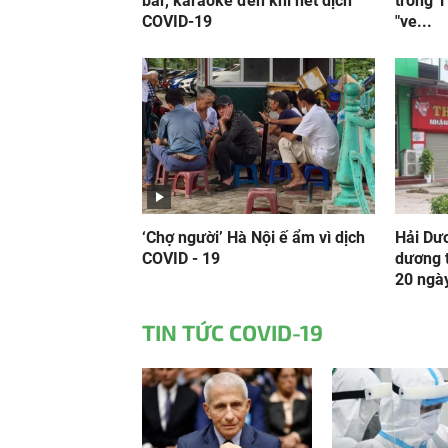
bar, karaoke đến khi hết dịch
trong 1
COVID-19
"ve...
‘Chợ người’ Hà Nội ế ẩm vì dịch
Hải Dư
COVID - 19
dương 
20 ngày
TIN TỨC COVID-19