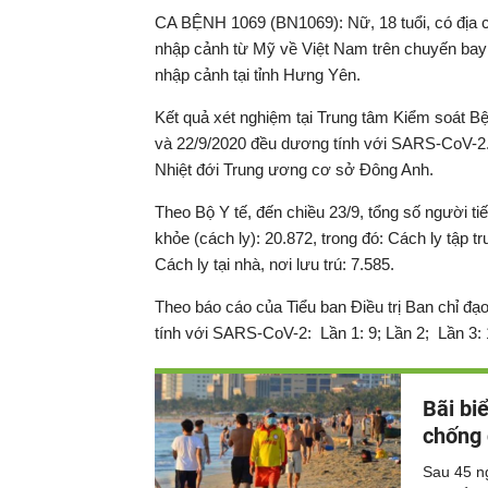
CA BỆNH 1069 (BN1069): Nữ, 18 tuổi, có địa c
nhập cảnh từ Mỹ về Việt Nam trên chuyến bay 
nhập cảnh tại tỉnh Hưng Yên.
Kết quả xét nghiệm tại Trung tâm Kiểm soát Bệ
và 22/9/2020 đều dương tính với SARS-CoV-2. 
Nhiệt đới Trung ương cơ sở Đông Anh.
Theo Bộ Y tế, đến chiều 23/9, tổng số người t
khỏe (cách ly): 20.872, trong đó: Cách ly tập tr
Cách ly tại nhà, nơi lưu trú: 7.585.
Theo báo cáo của Tiểu ban Điều trị Ban chỉ đ
tính với SARS-CoV-2: Lần 1: 9; Lần 2; Lần 3: 10
Bãi bi
chống 
Sau 45 ng