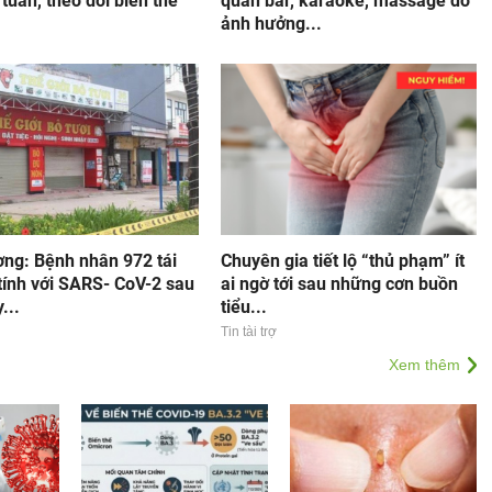
 tuần, theo dõi biến thể
quán bar, karaoke, massage do
ảnh hưởng...
ơng: Bệnh nhân 972 tái
Chuyên gia tiết lộ “thủ phạm” ít
tính với SARS- CoV-2 sau
ai ngờ tới sau những cơn buồn
...
tiểu...
Tin tài trợ
Xem thêm