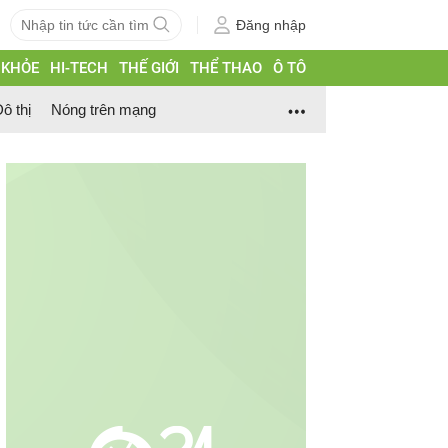
Đăng nhập
 KHỎE
HI-TECH
THẾ GIỚI
THỂ THAO
Ô TÔ
ô thị
Nóng trên mạng