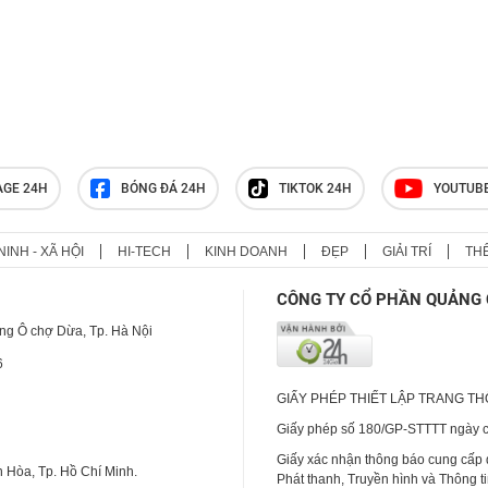
tiếp nhận tiền từ thiện của Huấn
Hoa Hồng, chỉ có 24 bồn nước
TikToker Khánh Sky, Vua Quạt,
Hồ Văn Khoa bị khởi tố
AGE 24H
BÓNG ĐÁ 24H
TIKTOK 24H
YOUTUB
NINH - XÃ HỘI
HI-TECH
KINH DOANH
ĐẸP
GIẢI TRÍ
TH
CÔNG TY CỔ PHẦN QUẢNG 
ng Ô chợ Dừa, Tp. Hà Nội
6
GIẤY PHÉP THIẾT LẬP TRANG T
Giấy phép số 180/GP-STTTT ngày cấ
Giấy xác nhận thông báo cung cấp
 Hòa, Tp. Hồ Chí Minh.
Phát thanh, Truyền hình và Thông t