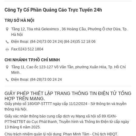
Công Ty Cổ Phần Quảng Cáo Trực Tuyến 24h
TRỤ SỞ HÀ NỘI
Tầng 12, Tòa nhà Geleximco , 36 Hoàng Cầu, Phường Ô chợ Dừa, Tp.
Hà Nội
Điện thoại: (84-24)
73 00 24 24
| (84-24)
35 12 18 06
Fax:
0243 512 1804
CHI NHÁNH TP.HỒ CHÍ MINH
Tầng 11, Cao ốc 123-127 Võ Văn Tần, phường Xuân Hòa, Tp. Hồ Chí
Minh.
Điện thoại: (84-28)
73 00 24 24
GIẤY PHÉP THIẾT LẬP TRANG THÔNG TIN ĐIỆN TỬ TỔNG
HỢP TRÊN MẠNG.
Giấy phép số 180/GP-STTTT ngày cấp 11/12/2024 - Sở thông tin và truyền
thông Hà Nội.
Giấy xác nhận thông báo cung cấp dịch vụ Mạng xã hội số 89 /GXN-
PTTH&TTĐT do Cục Phát thanh, Truyền hình và Thông tin Điện tử cấp ngày
13 tháng 6 năm 2025.
Chịu trách nhiệm quản lý nội dung: Phan Minh Tâm - Chủ tịch HĐQT.