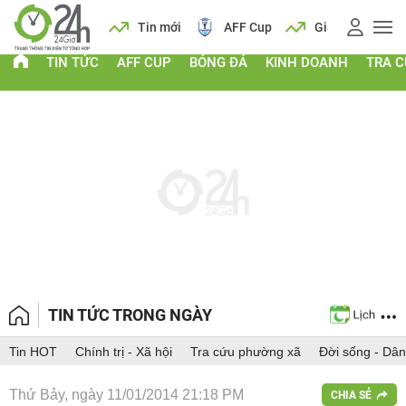
 vàng
Lịch
Tin mới
AFF Cup
Giá vàng
TIN TỨC
AFF CUP
BÓNG ĐÁ
KINH DOANH
TRA 
TIN TỨC TRONG NGÀY
Tin HOT
Chính trị - Xã hội
Tra cứu phường xã
Đời sống - Dân
Thứ Bảy, ngày 11/01/2014 21:18 PM
CHIA SẺ