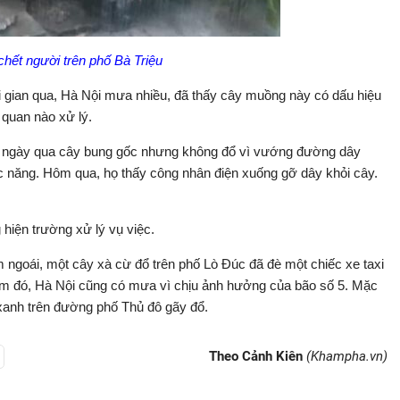
hết người trên phố Bà Triệu
ời gian qua, Hà Nội mưa nhiều, đã thấy cây muồng này có dấu hiệu
quan nào xử lý.
ấy ngày qua cây bung gốc nhưng không đổ vì vướng đường dây
 năng. Hôm qua, họ thấy công nhân điện xuống gỡ dây khỏi cây.
hiện trường xử lý vụ việc.
 ngoái, một cây xà cừ đổ trên phố Lò Đúc đã đè một chiếc xe taxi
điểm đó, Hà Nội cũng có mưa vì chịu ảnh hưởng của bão số 5. Mặc
xanh trên đường phố Thủ đô gãy đổ.
Theo Cảnh Kiên
(Khampha.vn)