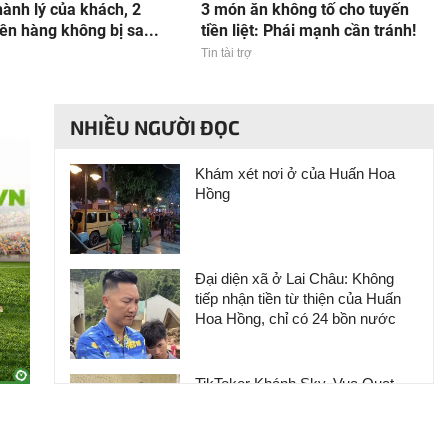
ành lý của khách, 2
3 món ăn không tố cho tuyến
ên hàng không bị sa...
tiền liệt: Phái mạnh cần tránh!
Tin tài trợ
NHIỀU NGƯỜI ĐỌC
Khám xét nơi ở của Huấn Hoa
Hồng
Đại diện xã ở Lai Châu: Không
tiếp nhận tiền từ thiện của Huấn
Hoa Hồng, chỉ có 24 bồn nước
TikToker Khánh Sky, Vua Quạt,
Hồ Văn Khoa bị khởi tố