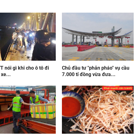
 nói gì khi cho ô tô đi
Chủ đầu tư "phản pháo" vụ cầu
 xe...
7.000 tỉ đồng vừa đưa...