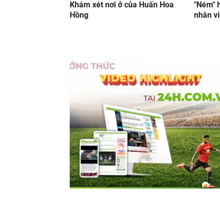
Khám xét nơi ở của Huấn Hoa
"Ném" h
Hồng
nhân vi