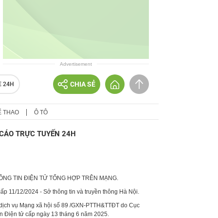
Advertisement
CHIA SẺ
E 24H
Ể THAO
Ô TÔ
CÁO TRỰC TUYẾN 24H
HÔNG TIN ĐIỆN TỬ TỔNG HỢP TRÊN MẠNG.
p 11/12/2024 - Sở thông tin và truyền thông Hà Nội.
 dịch vụ Mạng xã hội số 89 /GXN-PTTH&TTĐT do Cục
in Điện tử cấp ngày 13 tháng 6 năm 2025.