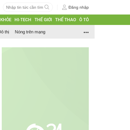
Đăng nhập
 KHỎE
HI-TECH
THẾ GIỚI
THỂ THAO
Ô TÔ
ô thị
Nóng trên mạng