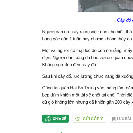
Cây đổ c
Người dân nơi xảy ra vụ việc còn cho biết, th
bung gốc gần 1 tuần nay nhưng không thấy cơ 
Một vài người có mặt lúc đó còn nói rằng, m
điện. Người dân cũng đã báo với cơ quan chức
Không ngờ đến đêm cây đổ.
Sau khi cây đổ, lực lượng chức năng đã xuống 
Cũng tại quận Hai Bà Trưng vào tháng tám năm
bẹp dúm khiến một tài xế chết tại chỗ. Thời 
dù gió không lớn nhưng đã khiến gần 200 cây 
GỬI GÓP Ý
LƯU BÀI
CHIA SẺ