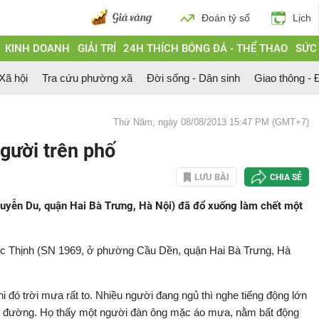
Đoán tỷ số
Lịch
KINH DOANH
GIẢI TRÍ
24H THÍCH BÓNG ĐÁ - THỂ THAO
SỨC
 Xã hội
Tra cứu phường xã
Đời sống - Dân sinh
Giao thông - Đ
Thứ Năm, ngày 08/08/2013 15:47 PM (GMT+7)
người trên phố
LƯU BÀI
CHIA SẺ
uyễn Du, quận Hai Bà Trưng, Hà Nội) đã đổ xuống làm chết một
ọc Thịnh (SN 1969, ở phường Cầu Dền, quận Hai Bà Trưng, Hà
 đó trời mưa rất to. Nhiều người đang ngủ thì nghe tiếng động lớn
g đường. Họ thấy một người đàn ông mặc áo mưa, nằm bất động