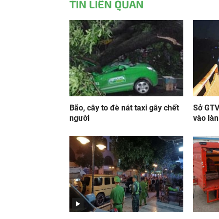
TIN LIÊN QUAN
Bão, cây to đè nát taxi gây chết
Sở GTVT
người
vào làn