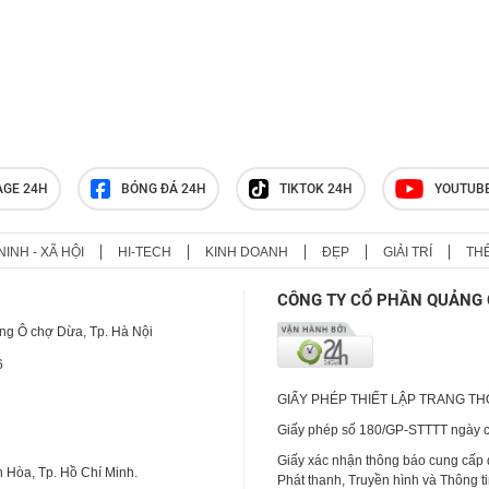
Huấn Hoa Hồng sở hữu hệ sinh
thái trăm tỷ và biệt thự dát vàng
khiến nhiều người choáng ngợp
AGE 24H
BÓNG ĐÁ 24H
TIKTOK 24H
YOUTUB
NINH - XÃ HỘI
HI-TECH
KINH DOANH
ĐẸP
GIẢI TRÍ
TH
CÔNG TY CỔ PHẦN QUẢNG 
ng Ô chợ Dừa, Tp. Hà Nội
6
GIẤY PHÉP THIẾT LẬP TRANG T
Giấy phép số 180/GP-STTTT ngày cấ
Giấy xác nhận thông báo cung cấp
 Hòa, Tp. Hồ Chí Minh.
Phát thanh, Truyền hình và Thông t