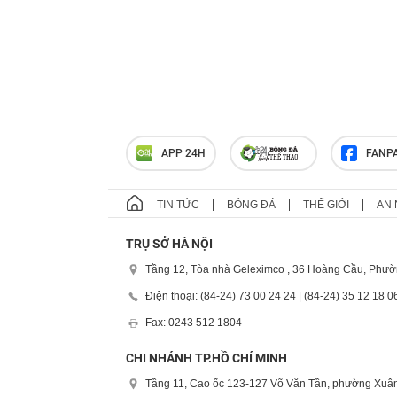
APP 24H
FANP
TIN TỨC
BÓNG ĐÁ
THẾ GIỚI
AN 
TRỤ SỞ HÀ NỘI
Tầng 12, Tòa nhà Geleximco , 36 Hoàng Cầu, Phườ
Điện thoại: (84-24) 73 00 24 24 | (84-24) 35 12 18 0
Fax: 0243 512 1804
CHI NHÁNH TP.HỒ CHÍ MINH
Tầng 11, Cao ốc 123-127 Võ Văn Tần, phường Xuân