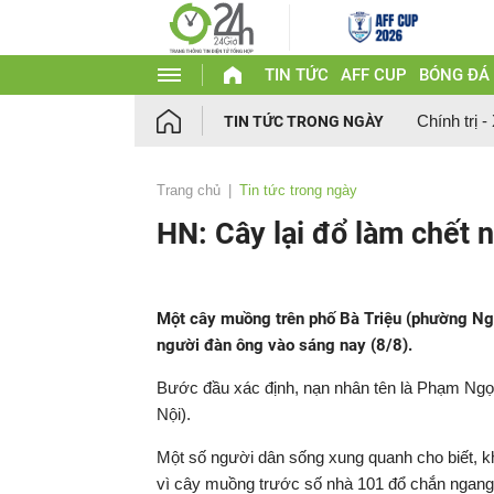
TIN TỨC
AFF CUP
BÓNG ĐÁ
Chính trị -
TIN TỨC TRONG NGÀY
Trang chủ
Tin tức trong ngày
HN: Cây lại đổ làm chết 
Một cây muồng trên phố Bà Triệu (phường Ng
người đàn ông vào sáng nay (8/8).
Bước đầu xác định, nạn nhân tên là Phạm Ng
Nội).
Một số người dân sống xung quanh cho biết, khi
vì cây muồng trước số nhà 101 đổ chắn ngan