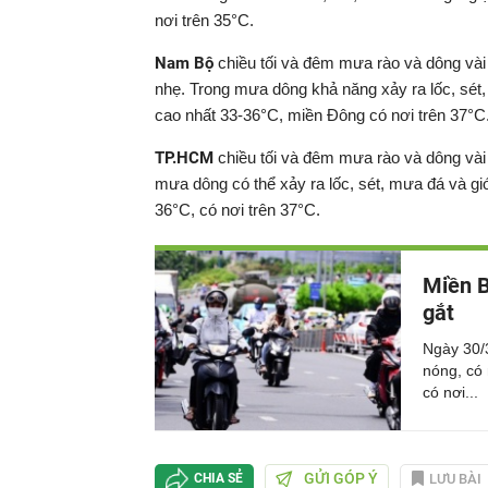
nơi trên 35°C.
Nam Bộ
chiều tối và đêm mưa rào và dông vài
nhẹ. Trong mưa dông khả năng xảy ra lốc, sét,
cao nhất 33-36°C, miền Đông có nơi trên 37°C
TP.HCM
chiều tối và đêm mưa rào và dông vài 
mưa dông có thể xảy ra lốc, sét, mưa đá và gió
36°C, có nơi trên 37°C.
Miền B
gắt
Ngày 30/
nóng, có 
có nơi...
GỬI GÓP Ý
LƯU BÀI
CHIA SẺ