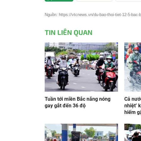
Nguồn: https://vtcnews.vn/du-bao-thoi-tiet-12-5-bac-
TIN LIÊN QUAN
Tuần tới miền Bắc nắng nóng
Cả nướ
gay gắt đến 36 độ
nhiệt’ 
hiếm gặ