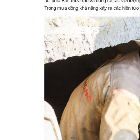
núi phía Bắc mưa rào và dông rải rác với lư
Trong mưa dông khả năng xảy ra các hiện tượng