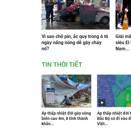
Vì sao chở pin, ắc quy trong ô tô
Giải m
ngày nắng nóng dễ gây cháy
siêu El 
nổ?
Nam...
TIN THỜI TIẾT
Áp thấp nhiệt đới gây sóng
Áp thấp nhiệt đới 
biển cao 4m, 8 tỉnh thành
Bắc Bộ có đi vào đ
khẩn...
Việt...