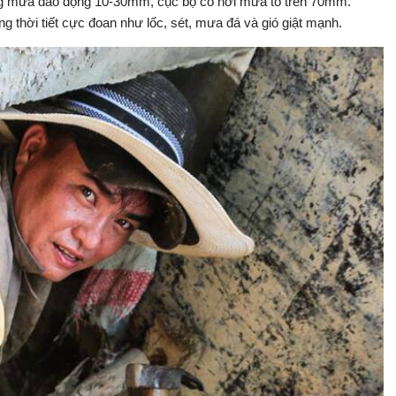
ợng mưa dao động 10-30mm, cục bộ có nơi mưa to trên 70mm.
 thời tiết cực đoan như lốc, sét, mưa đá và gió giật mạnh.