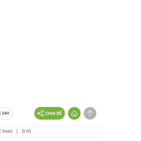
CHIA SẺ
E 24H
Ể THAO
Ô TÔ