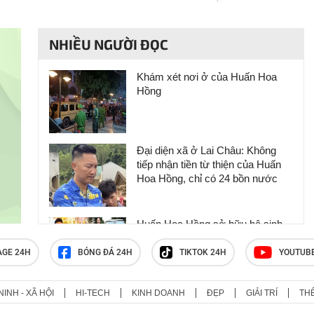
NHIỀU NGƯỜI ĐỌC
Khám xét nơi ở của Huấn Hoa
Hồng
Đại diện xã ở Lai Châu: Không
tiếp nhận tiền từ thiện của Huấn
Hoa Hồng, chỉ có 24 bồn nước
Huấn Hoa Hồng sở hữu hệ sinh
thái trăm tỷ và biệt thự dát vàng
khiến nhiều người choáng ngợp
AGE 24H
BÓNG ĐÁ 24H
TIKTOK 24H
YOUTUB
NINH - XÃ HỘI
HI-TECH
KINH DOANH
ĐẸP
GIẢI TRÍ
TH
Nữ du khách bị 28 đối tượng vây
ráp, giật phăng dây chuyền vàng