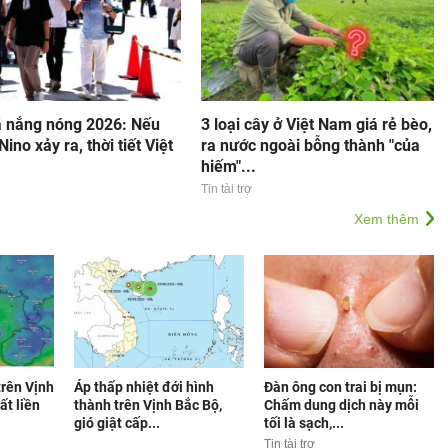
ã nắng nóng 2026: Nếu
3 loại cây ở Việt Nam giá rẻ bèo,
Nino xảy ra, thời tiết Việt
ra nước ngoài bỗng thành "của
hiếm"...
Tin tài trợ
Xem thêm
trên Vịnh
Áp thấp nhiệt đới hình
Đàn ông con trai bị mụn:
ất liền
thành trên Vịnh Bắc Bộ,
Chấm dung dịch này mỗi
gió giật cấp...
tối là sạch,...
Tin tài trợ