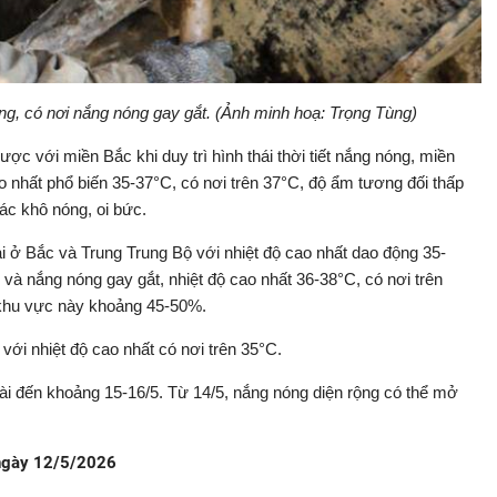
g, có nơi nắng nóng gay gắt. (Ảnh minh hoạ: Trọng Tùng)
gược với miền Bắc khi duy trì hình thái thời tiết nắng nóng, miền
o nhất phổ biến 35-37°C, có nơi trên 37°C, độ ẩm tương đối thấp
ác khô nóng, oi bức.
ại ở Bắc và Trung Trung Bộ với nhiệt độ cao nhất dao động 35-
và nắng nóng gay gắt, nhiệt độ cao nhất 36-38°C, có nơi trên
 khu vực này khoảng 45-50%.
ới nhiệt độ cao nhất có nơi trên 35°C.
 đến khoảng 15-16/5. Từ 14/5, nắng nóng diện rộng có thể mở
g ngày 12/5/2026