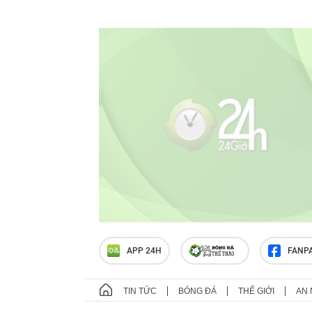
APP 24H
FANP
TIN TỨC
BÓNG ĐÁ
THẾ GIỚI
AN 