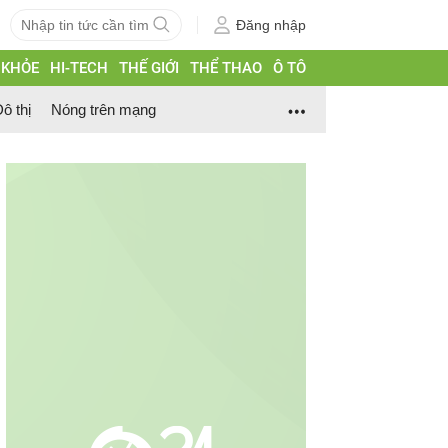
Đăng nhập
 KHỎE
HI-TECH
THẾ GIỚI
THỂ THAO
Ô TÔ
ô thị
Nóng trên mạng