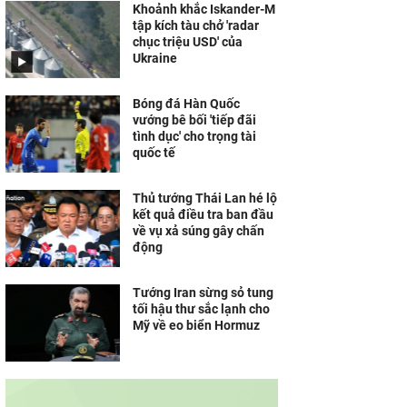
Khoảnh khắc Iskander-M
tập kích tàu chở 'radar
chục triệu USD' của
Ukraine
Bóng đá Hàn Quốc
vướng bê bối 'tiếp đãi
tình dục' cho trọng tài
quốc tế
Thủ tướng Thái Lan hé lộ
kết quả điều tra ban đầu
về vụ xả súng gây chấn
động
Tướng Iran sừng sỏ tung
tối hậu thư sắc lạnh cho
Mỹ về eo biển Hormuz