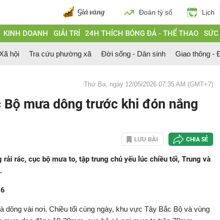
Đoán tỷ số
Lịch
KINH DOANH
GIẢI TRÍ
24H THÍCH BÓNG ĐÁ - THỂ THAO
SỨC
 Xã hội
Tra cứu phường xã
Đời sống - Dân sinh
Giao thông - Đ
Thứ Ba, ngày 12/05/2026 07:35 AM (GMT+7)
ắc Bộ mưa dông trước khi đón nắng
LƯU BÀI
CHIA SẺ
ải rác, cục bộ mưa to, tập trung chủ yếu lúc chiều tối, Trung và
.
26
và dông vài nơi. Chiều tối cùng ngày, khu vực Tây Bắc Bộ và vùng