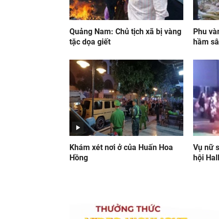
Quảng Nam: Chủ tịch xã bị vàng
Phu và
tặc dọa giết
hầm s
Khám xét nơi ở của Huấn Hoa
Vụ nữ s
Hồng
hội Ha