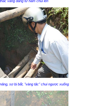
thác vàng đang từ hầm chui lên
ăng, sợ bị bắt, "vàng tặc" chui ngược xuống