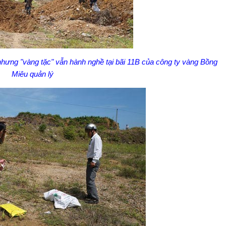
nhưng "vàng tặc" vẫn hành nghề tại bãi 11B của công ty vàng Bồng
Miêu quản lý