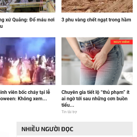
ng xứ Quảng: Đổ máu nơi
3 phu vàng chết ngạt trong hầm
âu
inh viên bốc cháy tại lễ
Chuyên gia tiết lộ “thủ phạm” ít
lloween: Không xem...
ai ngờ tới sau những cơn buồn
tiểu...
Tin tài trợ
NHIỀU NGƯỜI ĐỌC