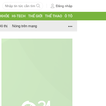
Đăng nhập
 KHỎE
HI-TECH
THẾ GIỚI
THỂ THAO
Ô TÔ
ô thị
Nóng trên mạng