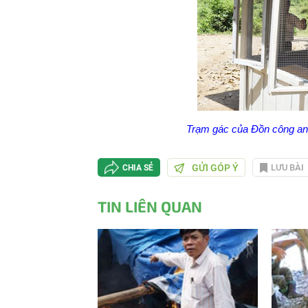
Trạm gác của Đồn công an 
GỬI GÓP Ý
LƯU BÀI
CHIA SẺ
TIN LIÊN QUAN