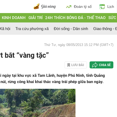
Đoán tỷ số
Lịch
KINH DOANH
GIẢI TRÍ
24H THÍCH BÓNG ĐÁ - THỂ THAO
SỨC
 Xã hội
Tra cứu phường xã
Đời sống - Dân sinh
Giao thông - Đ
Thứ Tư, ngày 08/05/2013 15:12 PM (GMT+7)
t bắt “vàng tặc”
LƯU BÀI
CHIA SẺ
i ngày tại khu vực xã Tam Lãnh, huyện Phú Ninh, tỉnh Quảng
 núi, rừng công khai khai thác vàng trái phép giữa ban ngày.