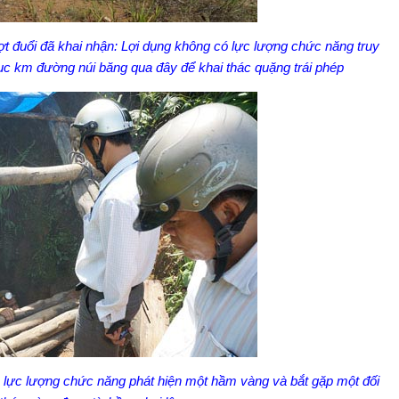
t đuổi đã khai nhận: Lợi dụng không có lực lượng chức năng truy
ục km đường núi băng qua đây để khai thác quặng trái phép
1A, lực lượng chức năng phát hiện một hầm vàng và bắt gặp một đối