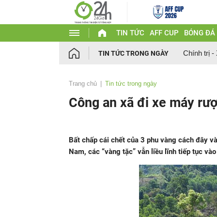
TIN TỨC
AFF CUP
BÓNG ĐÁ
Chính trị -
TIN TỨC TRONG NGÀY
Trang chủ
Tin tức trong ngày
Công an xã đi xe máy rượ
Bất chấp cái chết của 3 phu vàng cách đây và
Nam, các “vàng tặc” vẫn liều lĩnh tiếp tục vào