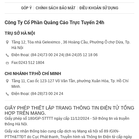
GÓP Ý
CHÍNH SÁCH BẢO MẬT
ĐIỀU KHOẢN SỬ DỤNG
Công Ty Cổ Phần Quảng Cáo Trực Tuyến 24h
TRỤ SỞ HÀ NỘI
Tầng 12, Tòa nhà Geleximco , 36 Hoàng Cầu, Phường Ô chợ Dừa, Tp.
Hà Nội
Điện thoại: (84-24)
73 00 24 24
| (84-24)
35 12 18 06
Fax:
0243 512 1804
CHI NHÁNH TP.HỒ CHÍ MINH
Tầng 11, Cao ốc 123-127 Võ Văn Tần, phường Xuân Hòa, Tp. Hồ Chí
Minh.
Điện thoại: (84-28)
73 00 24 24
GIẤY PHÉP THIẾT LẬP TRANG THÔNG TIN ĐIỆN TỬ TỔNG
HỢP TRÊN MẠNG.
Giấy phép số 180/GP-STTTT ngày cấp 11/12/2024 - Sở thông tin và truyền
thông Hà Nội.
Giấy xác nhận thông báo cung cấp dịch vụ Mạng xã hội số 89 /GXN-
PTTH&TTĐT do Cục Phát thanh, Truyền hình và Thông tin Điện tử cấp ngày