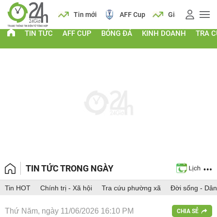
 vàng
Lịch
Tin mới
AFF Cup
Giá vàng
TIN TỨC
AFF CUP
BÓNG ĐÁ
KINH DOANH
TRA 
TIN TỨC TRONG NGÀY
Tin HOT
Chính trị - Xã hội
Tra cứu phường xã
Đời sống - Dân
Thứ Năm, ngày 11/06/2026 16:10 PM
CHIA SẺ