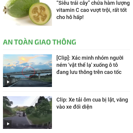
“Siêu trái cây” chứa hàm lượng
vitamin C cao vượt trội, rất tốt
cho hô hấp!
AN TOÀN GIAO THÔNG
[Clip]: Xác minh nhóm người
ném 'vật thể lạ' xuống ô tô
đang lưu thông trên cao tốc
Clip: Xe tải ôm cua bị lật, văng
vào xe đối diện