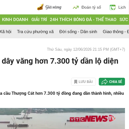
Đoán tỷ số
Lịch
KINH DOANH
GIẢI TRÍ
24H THÍCH BÓNG ĐÁ - THỂ THAO
SỨC
 Xã hội
Tra cứu phường xã
Đời sống - Dân sinh
Giao thông - Đ
Thứ Sáu, ngày 12/06/2026 21:15 PM (GMT+7)
 dây văng hơn 7.300 tỷ dần lộ diện
LƯU BÀI
CHIA SẺ
của cầu Thượng Cát hơn 7.300 tỷ đồng đang dần thành hình, nhiều