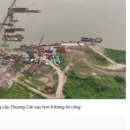
ã
:
 cầu Thuợng Cát sau hơn 8 tháng thi công
Bật
Toàn
.20%
Backward
âm
màn
thanh
hình