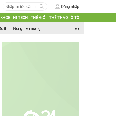
Đăng nhập
 KHỎE
HI-TECH
THẾ GIỚI
THỂ THAO
Ô TÔ
ô thị
Nóng trên mạng