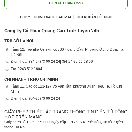
LIÊN HỆ QUẢNG CÁO
GÓP Ý
CHÍNH SÁCH BẢO MẬT
ĐIỀU KHOẢN SỬ DỤNG
Công Ty Cổ Phần Quảng Cáo Trực Tuyến 24h
TRỤ SỞ HÀ NỘI
Tầng 12, Tòa nhà Geleximco , 36 Hoàng Cầu, Phường Ô chợ Dừa, Tp.
Hà Nội
Điện thoại: (84-24)
73 00 24 24
| (84-24)
35 12 18 06
Fax:
0243 512 1804
CHI NHÁNH TP.HỒ CHÍ MINH
Tầng 11, Cao ốc 123-127 Võ Văn Tần, phường Xuân Hòa, Tp. Hồ Chí
Minh.
Điện thoại: (84-28)
73 00 24 24
GIẤY PHÉP THIẾT LẬP TRANG THÔNG TIN ĐIỆN TỬ TỔNG
HỢP TRÊN MẠNG.
Giấy phép số 180/GP-STTTT ngày cấp 11/12/2024 - Sở thông tin và truyền
thông Hà Nội.