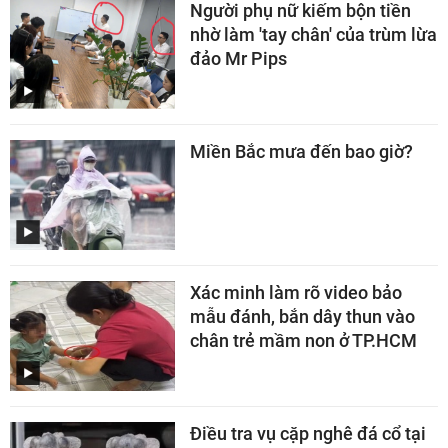
Người phụ nữ kiếm bộn tiền
nhờ làm 'tay chân' của trùm lừa
đảo Mr Pips
Miền Bắc mưa đến bao giờ?
Xác minh làm rõ video bảo
mẫu đánh, bắn dây thun vào
chân trẻ mầm non ở TP.HCM
Điều tra vụ cặp nghê đá cổ tại