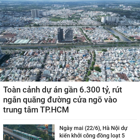
Toàn cảnh dự án gần 6.300 tỷ, rút
ngắn quãng đường cửa ngõ vào
trung tâm TP.HCM
Ngày mai (22/6), Hà Nội dự
kiến khởi công đồng loạt 5