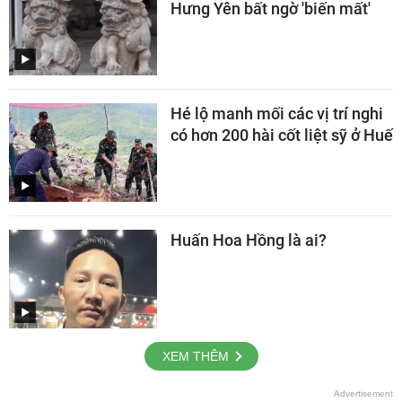
Hưng Yên bất ngờ 'biến mất'
Hé lộ manh mối các vị trí nghi
có hơn 200 hài cốt liệt sỹ ở Huế
Huấn Hoa Hồng là ai?
XEM THÊM