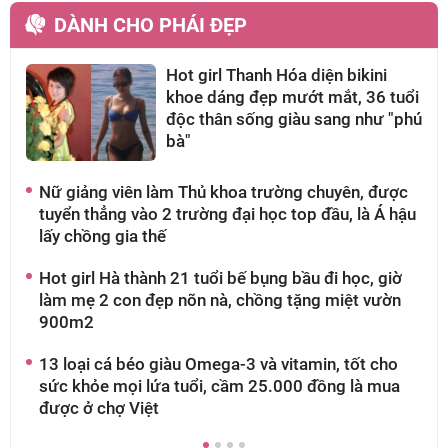
DÀNH CHO PHÁI ĐẸP
Hot girl Thanh Hóa diện bikini
khoe dáng đẹp mướt mắt, 36 tuổi
độc thân sống giàu sang như "phú
bà"
Nữ giảng viên làm Thủ khoa trường chuyên, được
A
tuyển thẳng vào 2 trường đại học top đầu, là Á hậu
g
lấy chồng gia thế
t
Hot girl Hà thành 21 tuổi bế bụng bầu đi học, giờ
M
làm mẹ 2 con đẹp nõn nà, chồng tặng miệt vườn
g
900m2
g
13 loại cá béo giàu Omega-3 và vitamin, tốt cho
N
sức khỏe mọi lứa tuổi, cầm 25.000 đồng là mua
t
được ở chợ Việt
đ