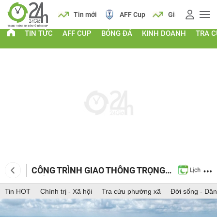
 vàng
Lịch
Tin mới
AFF Cup
Giá vàng
TIN TỨC
AFF CUP
BÓNG ĐÁ
KINH DOANH
TRA 
CÔNG TRÌNH GIAO THÔNG TRỌNG
ĐIỂM
Tin HOT
Chính trị - Xã hội
Tra cứu phường xã
Đời sống - Dân