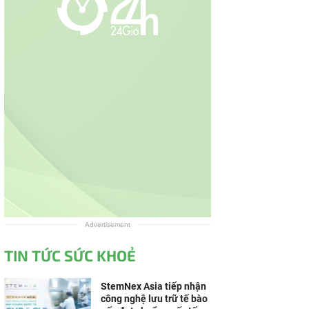
Advertisement
TIN TỨC SỨC KHOẺ
StemNex Asia tiếp nhận
công nghệ lưu trữ tế bào