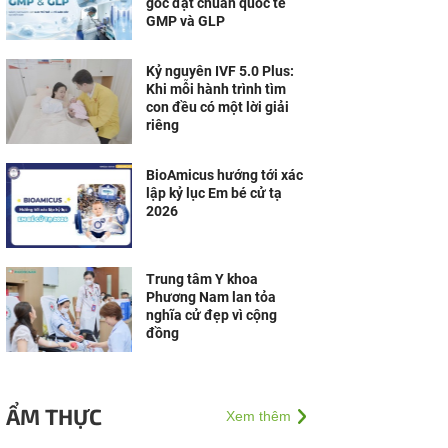
gốc đạt chuẩn quốc tế
GMP và GLP
Kỷ nguyên IVF 5.0 Plus:
Khi mỗi hành trình tìm
con đều có một lời giải
riêng
BioAmicus hướng tới xác
lập kỷ lục Em bé cử tạ
2026
Trung tâm Y khoa
Phương Nam lan tỏa
nghĩa cử đẹp vì cộng
đồng
ẨM THỰC
Xem thêm