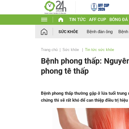
TIN TỨC
AFF CUP
BÓNG ĐÁ
Bệnh đàn ông
Bệnh
SỨC KHỎE
Trang chủ
Sức khỏe
Tin tức sức khỏe
Bệnh phong thấp: Nguyên 
phong tê thấp
Bệnh phong thấp thường gặp ở lứa tuổi trung 
chứng thì sẽ rất khó để can thiệp điều trị hiệ