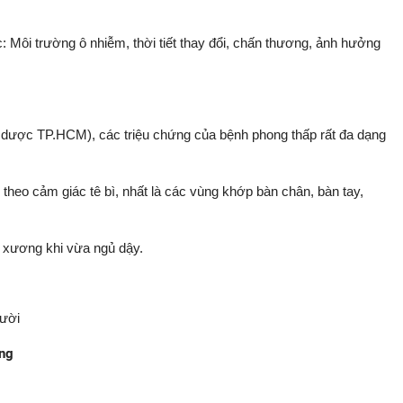
Môi trường ô nhiễm, thời tiết thay đổi, chấn thương, ảnh hưởng
ợc TP.HCM), các triệu chứng của bệnh phong thấp rất đa dạng
heo cảm giác tê bì, nhất là các vùng khớp bàn chân, bàn tay,
 xương khi vừa ngủ dậy.
gười
ờng