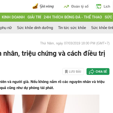
Đoán tỷ số
Lịch
KINH DOANH
GIẢI TRÍ
24H THÍCH BÓNG ĐÁ - THỂ THAO
SỨC
 phụ nữ
Sức khỏe dinh dưỡng
Tin tức sức khỏe
Sức khỏe tìn
Thứ Năm, ngày 07/03/2019 18:00 PM (GMT+7)
nhân, triệu chứng và cách điều trị
LƯU BÀI
CHIA SẺ
niên và người già. Nếu không nắm rõ các nguyên nhân và triệu
u quả cũng như dự phòng tái phát.