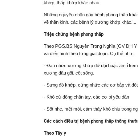
khớp, thấp khớp khác nhau.
Những nguyên nhân gây bệnh phong thấp khác: 
về thần kinh, các bệnh lý xương khớp khác,...
Triệu chứng bệnh phong thấp
Theo PGS.BS Nguyễn Trọng Nghĩa (GV ĐH Y dư
và điển hình theo từng giai đoạn. Cụ thể như:
- Đau nhức xương khớp dữ dội hoặc âm ỉ kèm t
xương đầu gối, cột sống.
- Sưng đỏ khớp, cứng nhức các cơ bắp và đốt
- Khó cử động chân tay, các cơ bị yếu dần
- Sốt nhẹ, mệt mỏi, cảm thấy khó chịu trong n
Các cách điều trị bệnh phong thấp thông thư
Theo Tây y