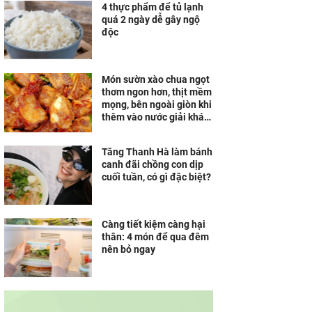
4 thực phẩm để tủ lạnh
quá 2 ngày dễ gây ngộ
độc
Món sườn xào chua ngọt
thơm ngon hơn, thịt mềm
mọng, bên ngoài giòn khi
thêm vào nước giải khát
quen thuộc ngày hè
Tăng Thanh Hà làm bánh
canh đãi chồng con dịp
cuối tuần, có gì đặc biệt?
Càng tiết kiệm càng hại
thân: 4 món để qua đêm
nên bỏ ngay