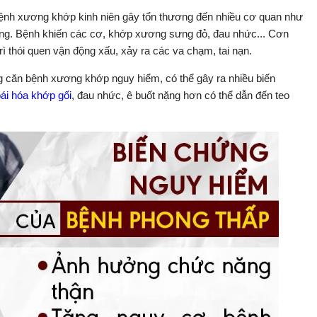
ệnh xương khớp kinh niên gây tổn thương đến nhiều cơ quan như
sống. Bệnh khiến các cơ, khớp xương sưng đỏ, đau nhức... Cơn
trì thói quen vận động xấu, xảy ra các va chạm, tai nạn.
 căn bệnh xương khớp nguy hiểm, có thể gây ra nhiều biến
oái hóa khớp gối
, đau nhức, ê buốt nặng hơn có thể dẫn đến teo