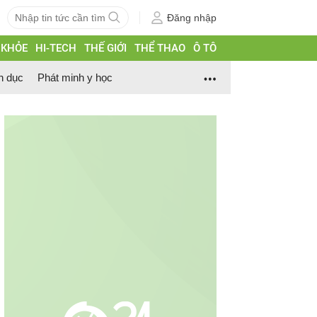
Đăng nhập
 KHỎE
HI-TECH
THẾ GIỚI
THỂ THAO
Ô TÔ
h dục
Phát minh y học