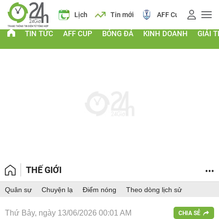
Giá vàng
Lịch
Tin mới
AFF Cup
Điểm chu
TIN TỨC
AFF CUP
BÓNG ĐÁ
KINH DOANH
GIẢI T
THẾ GIỚI
Quân sự
Chuyện lạ
Điểm nóng
Theo dòng lịch sử
Thứ Bảy, ngày 13/06/2026 00:01 AM
CHIA SẺ