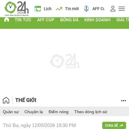
Giá vàng
Lịch
Tin mới
AFF Cup
Giá
TIN TỨC
AFF CUP
BÓNG ĐÁ
KINH DOANH
GIẢI T
THẾ GIỚI
Quân sự
Chuyện lạ
Điểm nóng
Theo dòng lịch sử
Thứ Ba, ngày 12/05/2026 19:30 PM
CHIA SẺ