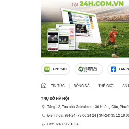
APP 24H
FANP
TIN TỨC
BÓNG ĐÁ
THẾ GIỚI
AN 
TRỤ SỞ HÀ NỘI
Tầng 12, Tòa nhà Geleximco , 36 Hoàng Cầu, Phườ
Điện thoại: (84-24) 73 00 24 24 | (84-24) 35 12 18 0
Fax: 0243 512 1804