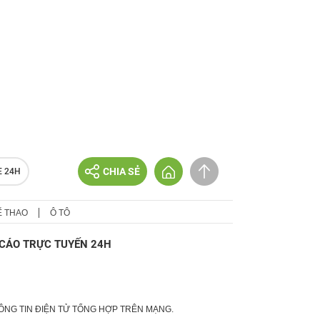
CHIA SẺ
E 24H
Ể THAO
Ô TÔ
CÁO TRỰC TUYẾN 24H
HÔNG TIN ĐIỆN TỬ TỔNG HỢP TRÊN MẠNG.