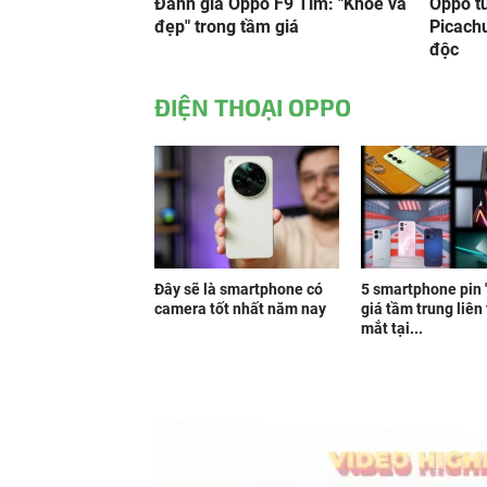
Đánh giá Oppo F9 Tím: "Khỏe và
Oppo t
đẹp" trong tầm giá
Picachu
độc
ĐIỆN THOẠI OPPO
Đây sẽ là smartphone có
5 smartphone pin 
camera tốt nhất năm nay
giá tầm trung liên 
mắt tại...