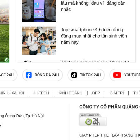
lâu mà không “đau ví” đáng cân
nhắc
Top smartphone 4-6 triệu đồng
đáng mua nhất cho tân sinh viên
năm nay
Apple đã sẵn sàng cho iPhone 18
Pro và iPhone Ultra
AGE 24H
BÓNG ĐÁ 24H
TIKTOK 24H
YOUTUB
NINH - XÃ HỘI
HI-TECH
KINH DOANH
ĐẸP
GIẢI TRÍ
TH
3 thứ giúp iPhone Ultra "đánh bại"
Galaxy Z Fold8
CÔNG TY CỔ PHẦN QUẢNG 
ng Ô chợ Dừa, Tp. Hà Nội
6
GIẤY PHÉP THIẾT LẬP TRANG T