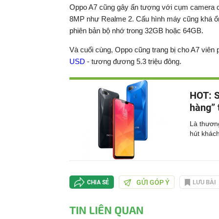
Oppo A7 cũng gây ấn tượng với cụm camera ch
8MP như Realme 2. Cấu hình máy cũng khá ổ
phiên bản bộ nhớ trong 32GB hoặc 64GB.
Và cuối cùng, Oppo cũng trang bị cho A7 viên 
USD
- tương đương 5.3 triệu đông.
HOT: S
hàng” 
Là thươn
hút khách
GỬI GÓP Ý
LƯU BÀI
CHIA SẺ
TIN LIÊN QUAN