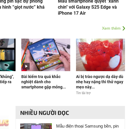
ung pin sạc dự phòng
Mẫu smartphone quyết "xanh
 hình “giọt nước” khá
chín" với Galaxy S25 Edge và
iPhone 17 Air
Xem thêm
"khủng",
Bài kiểm tra quá khắc
Ai bị trào ngược dạ dày dù
tiếp ra
nghiệt dành cho
nhẹ hay nặng thì thử ngay
smartphone gập mỏng...
mẹo này...
Tin tài trợ
NHIỀU NGƯỜI ĐỌC
Mẫu điện thoại Samsung bền, pin