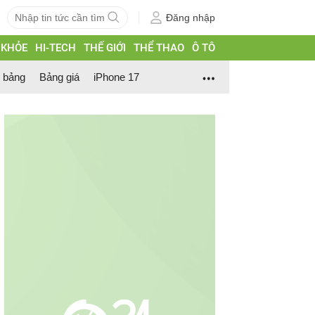
Đăng nhập
 KHỎE
HI-TECH
THẾ GIỚI
THỂ THAO
Ô TÔ
h bảng
Bảng giá
iPhone 17