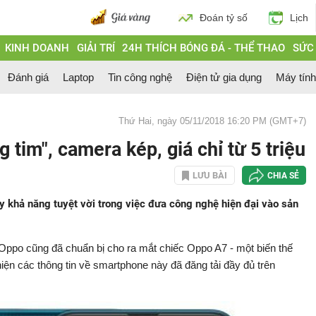
Đoán tỷ số
Lịch
KINH DOANH
GIẢI TRÍ
24H THÍCH BÓNG ĐÁ - THỂ THAO
SỨC
Đánh giá
Laptop
Tin công nghệ
Điện tử gia dụng
Máy tín
Thứ Hai, ngày 05/11/2018 16:20 PM (GMT+7)
tim", camera kép, giá chỉ từ 5 triệu
LƯU BÀI
CHIA SẺ
 khả năng tuyệt vời trong việc đưa công nghệ hiện đại vào sản
ì Oppo cũng đã chuẩn bị cho ra mắt chiếc Oppo A7 - một biến thế
hiện các thông tin về smartphone này đã đăng tải đầy đủ trên