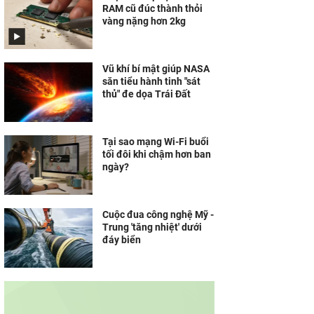
RAM cũ đúc thành thỏi
vàng nặng hơn 2kg
Vũ khí bí mật giúp NASA
săn tiểu hành tinh "sát
thủ" đe dọa Trái Đất
Tại sao mạng Wi-Fi buổi
tối đôi khi chậm hơn ban
ngày?
Cuộc đua công nghệ Mỹ -
Trung 'tăng nhiệt' dưới
đáy biển