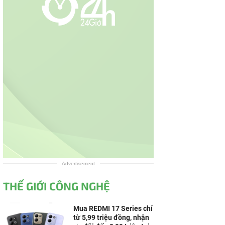
Advertisement
THẾ GIỚI CÔNG NGHỆ
Mua REDMI 17 Series chỉ
từ 5,99 triệu đồng, nhận