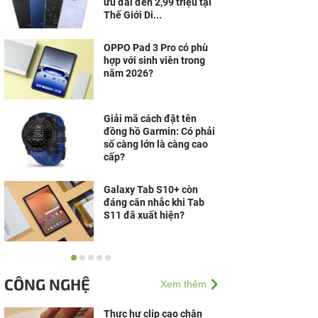
ưu đãi đến 2,99 triệu tại
Thế Giới Di...
OPPO Pad 3 Pro có phù
hợp với sinh viên trong
năm 2026?
Giải mã cách đặt tên
đồng hồ Garmin: Có phải
số càng lớn là càng cao
cấp?
Galaxy Tab S10+ còn
đáng cân nhắc khi Tab
S11 đã xuất hiện?
Laptop Windows cạnh
tranh mạnh, MacBook
CÔNG NGHỆ
Xem thêm
vẫn có lý do riêng để giữ
chân người dùng
Thực hư clip cạo chân