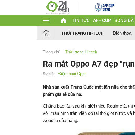
TIN TỨC
AFF CUP
BÓNG ĐÁ
Điện thoại
THỜI TRANG HI-TECH
Trang chủ
Thời trang Hi-tech
Ra mắt Oppo A7 đẹp "rụng 
Điện thoại Oppo
Sự kiện:
Nhà sản xuất Trung Quốc một lần nữa cho thấy
phẩm giá rẻ của họ.
Chẳng bao lâu sau khi giới thiệu Realme 2, th
với màn hình tràn viền có tai thỏ giọt nước và 
website của hãng.