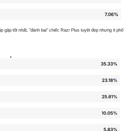
ắp gập tốt nhất, "đánh bại" chiếc Razr Plus tuyệt đẹp nhưng ít phổ