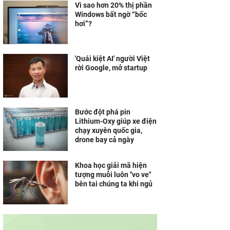
Vì sao hơn 20% thị phần
Windows bất ngờ “bốc
hơi”?
'Quái kiệt AI' người Việt
rời Google, mở startup
Bước đột phá pin
Lithium-Oxy giúp xe điện
chạy xuyên quốc gia,
drone bay cả ngày
Khoa học giải mã hiện
tượng muỗi luôn "vo ve"
bên tai chúng ta khi ngủ