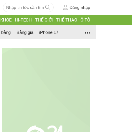
Đăng nhập
 KHỎE
HI-TECH
THẾ GIỚI
THỂ THAO
Ô TÔ
h bảng
Bảng giá
iPhone 17