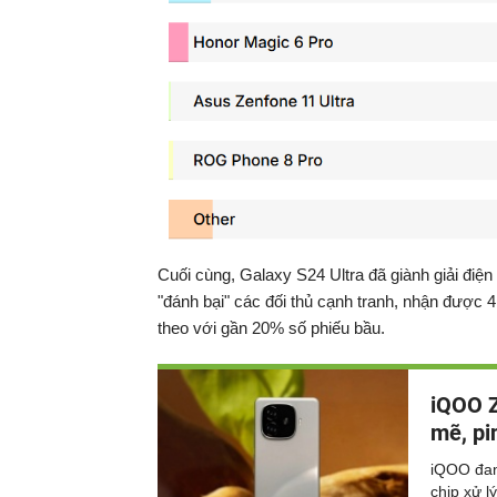
Cuối cùng, Galaxy S24 Ultra đã giành giải điện
"đánh bại" các đối thủ cạnh tranh, nhận được 
theo với gần 20% số phiếu bầu.
iQOO Z
mẽ, pi
iQOO đan
chip xử 