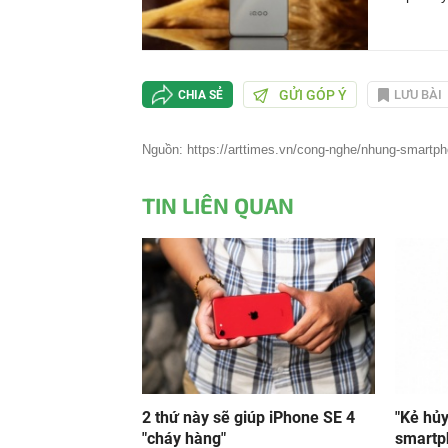
GỬI GÓP Ý
LƯU BÀI
CHIA SẺ
Nguồn: https://arttimes.vn/cong-nghe/nhung-smartph
TIN LIÊN QUAN
2 thứ này sẽ giúp iPhone SE 4
"Kẻ hủy
"cháy hàng"
smartp