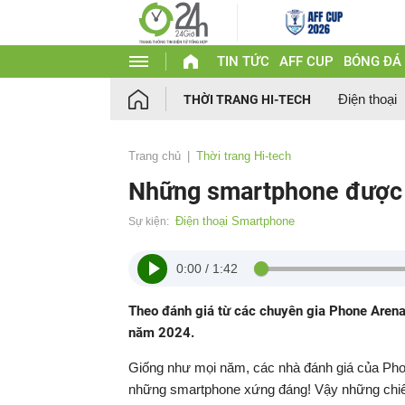
TIN TỨC
AFF CUP
BÓNG ĐÁ
Điện thoại
THỜI TRANG HI-TECH
Trang chủ
Thời trang Hi-tech
Những smartphone được 
Điện thoại Smartphone
Sự kiện:
0:00
/
1:42
Theo đánh giá từ các chuyên gia Phone Aren
năm 2024.
Giống như mọi năm, các nhà đánh giá của Phone
những smartphone xứng đáng! Vậy những chiếc