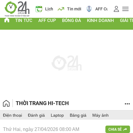
Giá vàng
Lịch
Tin mới
AFF Cup
Giá
TIN TỨC
AFF CUP
BÓNG ĐÁ
KINH DOANH
GIẢI T
THỜI TRANG HI-TECH
Điện thoại
Đánh giá
Laptop
Bảng giá
Máy ảnh
Thứ Hai, ngày 27/04/2026 08:00 AM
CHIA SẺ