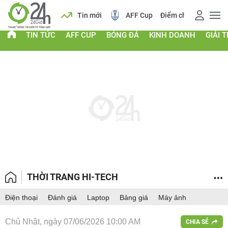
 vàng
Lịch
Tin mới
AFF Cup
Điểm chuẩn 2026
TIN TỨC
AFF CUP
BÓNG ĐÁ
KINH DOANH
GIẢI T
THỜI TRANG HI-TECH
Điện thoại
Đánh giá
Laptop
Bảng giá
Máy ảnh
Chủ Nhật, ngày 07/06/2026 10:00 AM
CHIA SẺ