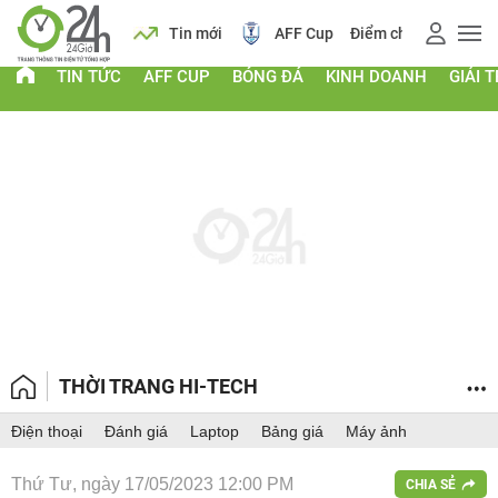
 vàng
Lịch
Tin mới
AFF Cup
Điểm chuẩn 2026
TIN TỨC
AFF CUP
BÓNG ĐÁ
KINH DOANH
GIẢI T
THỜI TRANG HI-TECH
Điện thoại
Đánh giá
Laptop
Bảng giá
Máy ảnh
Thứ Tư, ngày 17/05/2023 12:00 PM
CHIA SẺ