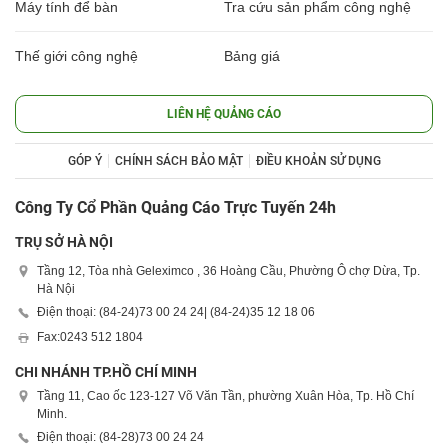
Máy tính để bàn
Tra cứu sản phẩm công nghệ
Thế giới công nghệ
Bảng giá
LIÊN HỆ QUẢNG CÁO
GÓP Ý
CHÍNH SÁCH BẢO MẬT
ĐIỀU KHOẢN SỬ DỤNG
Công Ty Cổ Phần Quảng Cáo Trực Tuyến 24h
TRỤ SỞ HÀ NỘI
Tầng 12, Tòa nhà Geleximco , 36 Hoàng Cầu, Phường Ô chợ Dừa, Tp.
Hà Nội
Điện thoại: (84-24)
73 00 24 24
| (84-24)
35 12 18 06
Fax:
0243 512 1804
CHI NHÁNH TP.HỒ CHÍ MINH
Tầng 11, Cao ốc 123-127 Võ Văn Tần, phường Xuân Hòa, Tp. Hồ Chí
Minh.
Điện thoại: (84-28)
73 00 24 24