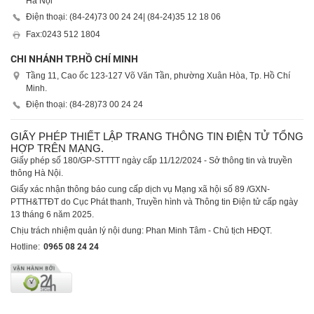
Hà Nội
Điện thoại: (84-24)
73 00 24 24
| (84-24)
35 12 18 06
Fax:
0243 512 1804
CHI NHÁNH TP.HỒ CHÍ MINH
Tầng 11, Cao ốc 123-127 Võ Văn Tần, phường Xuân Hòa, Tp. Hồ Chí
Minh.
Điện thoại: (84-28)
73 00 24 24
GIẤY PHÉP THIẾT LẬP TRANG THÔNG TIN ĐIỆN TỬ TỔNG
HỢP TRÊN MẠNG.
Giấy phép số 180/GP-STTTT ngày cấp 11/12/2024 - Sở thông tin và truyền
thông Hà Nội.
Giấy xác nhận thông báo cung cấp dịch vụ Mạng xã hội số 89 /GXN-
PTTH&TTĐT do Cục Phát thanh, Truyền hình và Thông tin Điện tử cấp ngày
13 tháng 6 năm 2025.
Chịu trách nhiệm quản lý nội dung: Phan Minh Tâm - Chủ tịch HĐQT.
Hotline:
0965 08 24 24