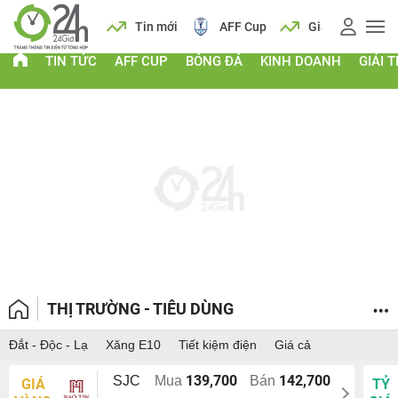
ch
Tin mới
AFF Cup
Giá vàng
Lịch
Ti
TIN TỨC
AFF CUP
BÓNG ĐÁ
KINH DOANH
GIẢI T
THỊ TRƯỜNG - TIÊU DÙNG
Đắt - Độc - Lạ
Xăng E10
Tiết kiệm điện
Giá cả
139,700
142,700
SJC
Mua
Bán
GIÁ
TỶ