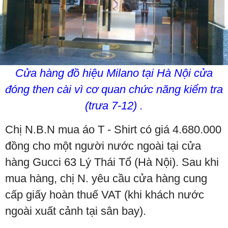
Cửa hàng đồ hiệu Milano tại Hà Nội cửa
đóng then cài vì cơ quan chức năng kiểm tra
(trưa 7-12) .
Chị N.B.N mua áo T - Shirt có giá 4.680.000
đồng cho một người nước ngoài tại cửa
hàng Gucci 63 Lý Thái Tổ (Hà Nội). Sau khi
mua hàng, chị N. yêu cầu cửa hàng cung
cấp giấy hoàn thuế VAT (khi khách nước
ngoài xuất cảnh tại sân bay).