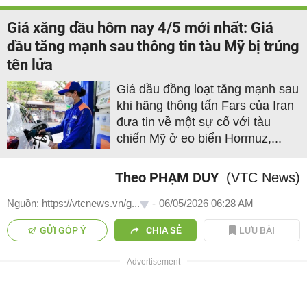
Giá xăng dầu hôm nay 4/5 mới nhất: Giá
dầu tăng mạnh sau thông tin tàu Mỹ bị trúng
tên lửa
Giá dầu đồng loạt tăng mạnh sau
khi hãng thông tấn Fars của Iran
đưa tin về một sự cố với tàu
chiến Mỹ ở eo biển Hormuz,...
Theo PHẠM DUY
(VTC News)
Nguồn: https://vtcnews.vn/g...
-
06/05/2026 06:28 AM
GỬI GÓP Ý
CHIA SẺ
LƯU BÀI