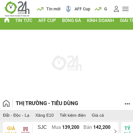
 vàng
Lịch
Tin mới
AFF Cup
Giá vàng
TIN TỨC
AFF CUP
BÓNG ĐÁ
KINH DOANH
GIẢI T
THỊ TRƯỜNG - TIÊU DÙNG
Đắt - Độc - Lạ
Xăng E10
Tiết kiệm điện
Giá cả
139,200
142,200
SJC
Mua
Bán
GIÁ
TỶ