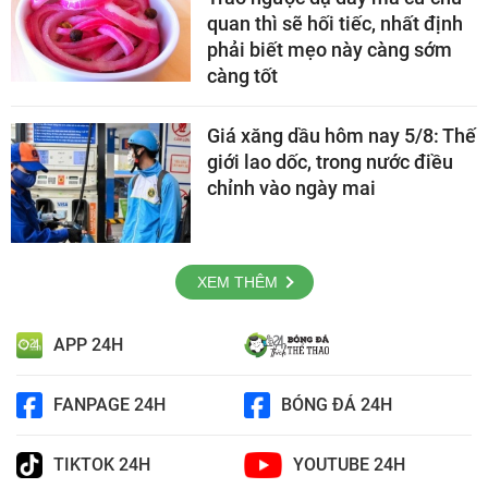
quan thì sẽ hối tiếc, nhất định
phải biết mẹo này càng sớm
càng tốt
Giá xăng dầu hôm nay 5/8: Thế
giới lao dốc, trong nước điều
chỉnh vào ngày mai
XEM THÊM
APP 24H
FANPAGE 24H
BÓNG ĐÁ 24H
TIKTOK 24H
YOUTUBE 24H