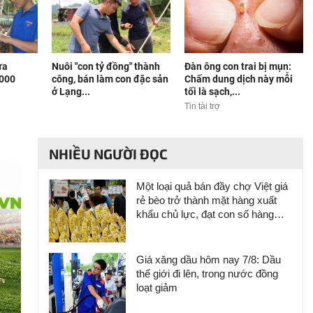
ừa
Nuôi "con tỷ đồng" thành
Đàn ông con trai bị mụn:
.000
công, bán làm con đặc sản
Chấm dung dịch này mỗi
ở Lạng...
tối là sạch,...
Tin tài trợ
NHIỀU NGƯỜI ĐỌC
Một loại quả bán đầy chợ Việt giá
rẻ bèo trở thành mặt hàng xuất
khẩu chủ lực, đạt con số hàng
chục triệu USD chỉ trong nửa năm
Giá xăng dầu hôm nay 7/8: Dầu
thế giới đi lên, trong nước đồng
loạt giảm