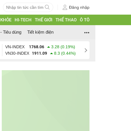
Đăng nhập
 KHỎE
HI-TECH
THẾ GIỚI
THỂ THAO
Ô TÔ
- Tiêu dùng
Tiết kiệm điện
VN-INDEX
1768.06
3.28 (0.19%)
VN30-INDEX
1911.09
8.3 (0.44%)