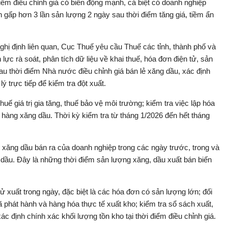
iểm điều chỉnh giá có biến động mạnh, cá biệt có doanh nghiệp
n gấp hơn 3 lần sản lượng 2 ngày sau thời điểm tăng giá, tiềm ẩn
ghị định liên quan, Cục Thuế yêu cầu Thuế các tỉnh, thành phố và
lực rà soát, phân tích dữ liệu về khai thuế, hóa đơn điện tử, sản
au thời điểm Nhà nước điều chỉnh giá bán lẻ xăng dầu, xác định
ý trực tiếp để kiểm tra đột xuất.
huế giá trị gia tăng, thuế bảo vệ môi trường; kiểm tra việc lập hóa
 hàng xăng dầu. Thời kỳ kiểm tra từ tháng 1/2026 đến hết tháng
 xăng dầu bán ra của doanh nghiệp trong các ngày trước, trong và
 dầu. Đây là những thời điểm sản lượng xăng, dầu xuất bán biến
ử xuất trong ngày, đặc biệt là các hóa đơn có sản lượng lớn; đối
 phát hành và hàng hóa thực tế xuất kho; kiểm tra sổ sách xuất,
c định chính xác khối lượng tồn kho tại thời điểm điều chỉnh giá.