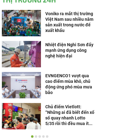
Voniko ra mắt thị trường
Việt Nam sau nhiều năm
sản xuất trong nước để
xuất khẩu
Nhiệt điện Nghi Sơn đẩy
mạnh ứng dụng công
nghệ hiện đại
EVNGENCO1 vượt qua
cao điểm mùa khô, chủ
động ứng phó mùa mưa
bão
Chủ điểm Vietlott:
“Những ai đã biết đến xổ
số quay nhanh Lotto
5/35 rồi thì đều mua ít...
HeleH thương hiệu mang