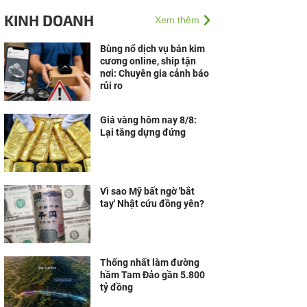
sự khác biệt đến thị
KINH DOANH
Xem thêm
trường Việt
Bùng nổ dịch vụ bán kim
cương online, ship tận
nơi: Chuyên gia cảnh báo
rủi ro
Giá vàng hôm nay 8/8:
Lại tăng dựng đứng
Vì sao Mỹ bất ngờ 'bắt
tay' Nhật cứu đồng yên?
Thống nhất làm đường
hầm Tam Đảo gần 5.800
tỷ đồng