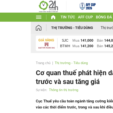
TIN TỨC
AFF CUP
BÓNG ĐÁ
Thị trư
THỊ TRƯỜNG - TIÊU DÙNG
GIÁ VÀNG
SJC
Mua
141,000
Bán
144,
BTMH
Mua
141,200
Bán
145,
Trang chủ
Thị trường - Tiêu dùng
Cơ quan thuế phát hiện d
trước và sau tăng giá
Thông tin thị trường
Sự kiện:
Cục Thuế yêu cầu toàn ngành tăng cường kiểm 
vào các thời điểm trước, trong và sau khi điều