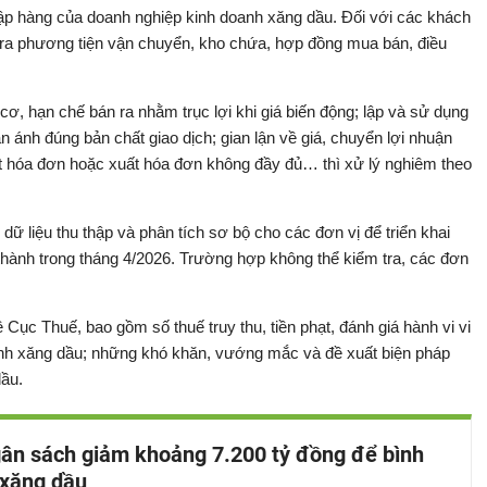
nhập hàng của doanh nghiệp kinh doanh xăng dầu. Đối với các khách
tra phương tiện vận chuyển, kho chứa, hợp đồng mua bán, điều
ơ, hạn chế bán ra nhằm trục lợi khi giá biến động; lập và sử dụng
ánh đúng bản chất giao dịch; gian lận về giá, chuyển lợi nhuận
ất hóa đơn hoặc xuất hóa đơn không đầy đủ… thì xử lý nghiêm theo
dữ liệu thu thập và phân tích sơ bộ cho các đơn vị để triển khai
 thành trong tháng 4/2026. Trường hợp không thể kiểm tra, các đơn
Cục Thuế, bao gồm số thuế truy thu, tiền phạt, đánh giá hành vi vi
nh xăng dầu; những khó khăn, vướng mắc và đề xuất biện pháp
dầu.
ân sách giảm khoảng 7.200 tỷ đồng để bình
 xăng dầu