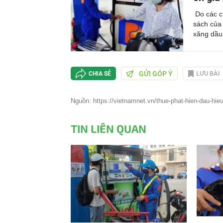
Do các c
sách của 
xăng dầu.
GỬI GÓP Ý
LƯU BÀI
CHIA SẺ
Nguồn: https://vietnamnet.vn/thue-phat-hien-dau-hieu-
TIN LIÊN QUAN