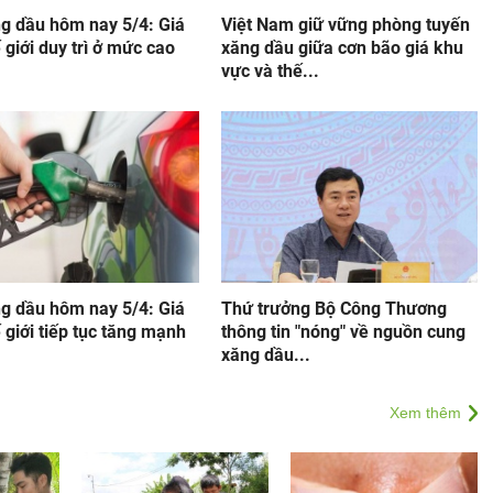
ng dầu hôm nay 5/4: Giá
Việt Nam giữ vững phòng tuyến
 giới duy trì ở mức cao
xăng dầu giữa cơn bão giá khu
vực và thế...
ng dầu hôm nay 5/4: Giá
Thứ trưởng Bộ Công Thương
 giới tiếp tục tăng mạnh
thông tin "nóng" về nguồn cung
xăng dầu...
Xem thêm