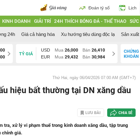
Đoán tỷ số
Lịch
KINH DOANH
GIẢI TRÍ
24H THÍCH BÓNG ĐÁ - THỂ THAO
SỨC
ờng 24h
Giá cả hàng hóa
Xu hướng tiêu dùng độc lạ
Sản xuất 
000
USD
Mua
26,000
Bán
26,410
CHỨNG
TỶ GIÁ
KHOÁN
200
EUR
Mua
29,432
Bán
30,984
Thứ Hai, ngày 06/04/2026 07:00 AM (GMT+7)
ấu hiệu bất thường tại DN xăng dầu
LƯU BÀI
CHIA SẺ
tra, xử lý vi phạm thuế trong kinh doanh xăng dầu, tập trung
 chỉnh giá.