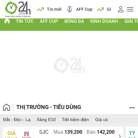
 vàng
Lịch
Tin mới
AFF Cup
Giá vàng
TIN TỨC
AFF CUP
BÓNG ĐÁ
KINH DOANH
GIẢI T
THỊ TRƯỜNG - TIÊU DÙNG
Đắt - Độc - Lạ
Xăng E10
Tiết kiệm điện
Giá cả
139,200
142,200
SJC
Mua
Bán
GIÁ
TỶ