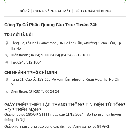
GÓP Ý
CHÍNH SÁCH BẢO MẬT
ĐIỀU KHOẢN SỬ DỤNG
Công Ty Cổ Phần Quảng Cáo Trực Tuyến 24h
TRỤ SỞ HÀ NỘI
Tầng 12, Tòa nhà Geleximco , 36 Hoàng Cầu, Phường Ô chợ Dừa, Tp.
Hà Nội
Điện thoại: (84-24)
73 00 24 24
| (84-24)
35 12 18 06
Fax:
0243 512 1804
CHI NHÁNH TP.HỒ CHÍ MINH
Tầng 11, Cao ốc 123-127 Võ Văn Tần, phường Xuân Hòa, Tp. Hồ Chí
Minh.
Điện thoại: (84-28)
73 00 24 24
GIẤY PHÉP THIẾT LẬP TRANG THÔNG TIN ĐIỆN TỬ TỔNG
HỢP TRÊN MẠNG.
Giấy phép số 180/GP-STTTT ngày cấp 11/12/2024 - Sở thông tin và truyền
thông Hà Nội.
Giấy xác nhận thông báo cung cấp dịch vụ Mạng xã hội số 89 /GXN-