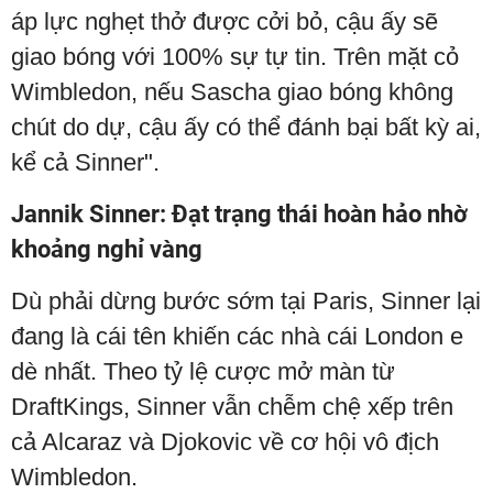
áp lực nghẹt thở được cởi bỏ, cậu ấy sẽ
giao bóng với 100% sự tự tin. Trên mặt cỏ
Wimbledon, nếu Sascha giao bóng không
chút do dự, cậu ấy có thể đánh bại bất kỳ ai,
kể cả Sinner".
Jannik Sinner: Đạt trạng thái hoàn hảo nhờ
khoảng nghỉ vàng
Dù phải dừng bước sớm tại Paris, Sinner lại
đang là cái tên khiến các nhà cái London e
dè nhất. Theo tỷ lệ cược mở màn từ
DraftKings, Sinner vẫn chễm chệ xếp trên
cả Alcaraz và Djokovic về cơ hội vô địch
Wimbledon.