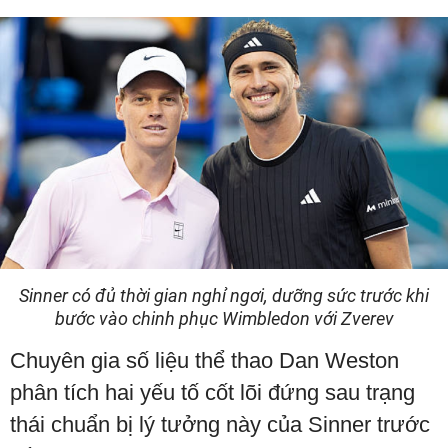
Sinner có đủ thời gian nghỉ ngơi, dưỡng sức trước khi
bước vào chinh phục Wimbledon với Zverev
Chuyên gia số liệu thể thao Dan Weston
phân tích hai yếu tố cốt lõi đứng sau trạng
thái chuẩn bị lý tưởng này của Sinner trước