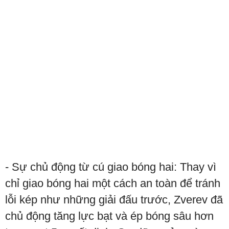
- Sự chủ động từ cú giao bóng hai: Thay vì
chỉ giao bóng hai một cách an toàn để tránh
lỗi kép như những giải đấu trước, Zverev đã
chủ động tăng lực bạt và ép bóng sâu hơn