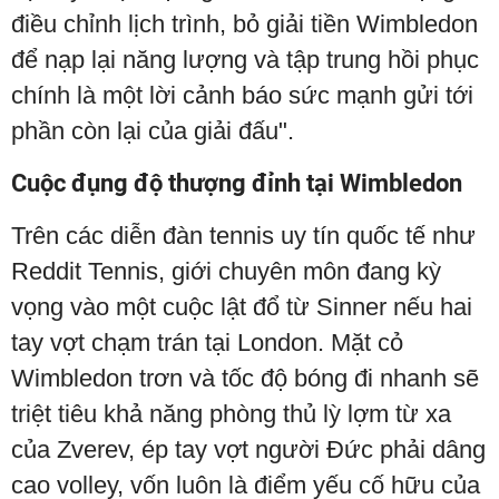
điều chỉnh lịch trình, bỏ giải tiền Wimbledon
để nạp lại năng lượng và tập trung hồi phục
chính là một lời cảnh báo sức mạnh gửi tới
phần còn lại của giải đấu".
Cuộc đụng độ thượng đỉnh tại Wimbledon
Trên các diễn đàn tennis uy tín quốc tế như
Reddit Tennis, giới chuyên môn đang kỳ
vọng vào một cuộc lật đổ từ Sinner nếu hai
tay vợt chạm trán tại London. Mặt cỏ
Wimbledon trơn và tốc độ bóng đi nhanh sẽ
triệt tiêu khả năng phòng thủ lỳ lợm từ xa
của Zverev, ép tay vợt người Đức phải dâng
cao volley, vốn luôn là điểm yếu cố hữu của