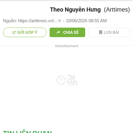
Theo Nguyễn Hưng
(Arttimes)
Nguồn: https://arttimes.vn/...
-
10/06/2026 08:55 AM
GỬI GÓP Ý
CHIA SẺ
LƯU BÀI