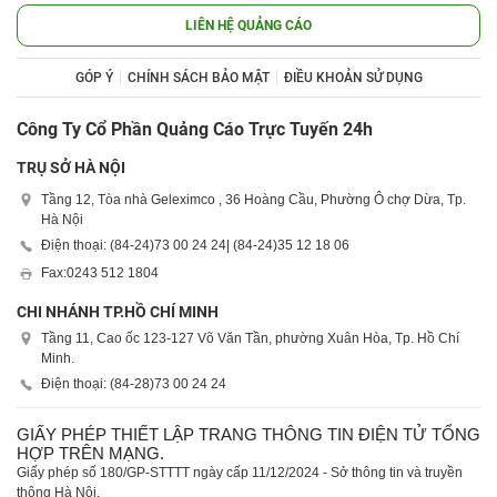
LIÊN HỆ QUẢNG CÁO
GÓP Ý
CHÍNH SÁCH BẢO MẬT
ĐIỀU KHOẢN SỬ DỤNG
Công Ty Cổ Phần Quảng Cáo Trực Tuyến 24h
TRỤ SỞ HÀ NỘI
Tầng 12, Tòa nhà Geleximco , 36 Hoàng Cầu, Phường Ô chợ Dừa, Tp.
Hà Nội
Điện thoại: (84-24)
73 00 24 24
| (84-24)
35 12 18 06
Fax:
0243 512 1804
CHI NHÁNH TP.HỒ CHÍ MINH
Tầng 11, Cao ốc 123-127 Võ Văn Tần, phường Xuân Hòa, Tp. Hồ Chí
Minh.
Điện thoại: (84-28)
73 00 24 24
GIẤY PHÉP THIẾT LẬP TRANG THÔNG TIN ĐIỆN TỬ TỔNG
HỢP TRÊN MẠNG.
Giấy phép số 180/GP-STTTT ngày cấp 11/12/2024 - Sở thông tin và truyền
thông Hà Nội.