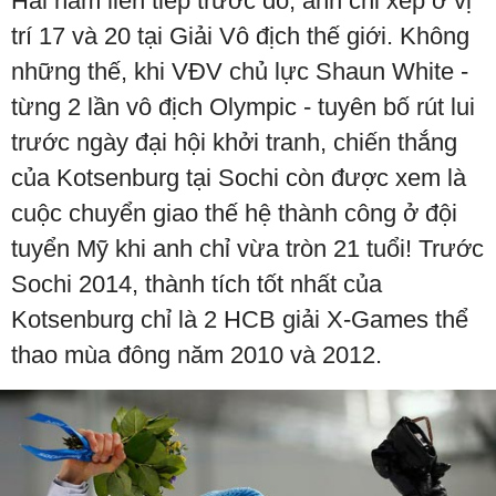
Hai năm liên tiếp trước đó, anh chỉ xếp ở vị
trí 17 và 20 tại Giải Vô địch thế giới. Không
những thế, khi VĐV chủ lực Shaun White -
từng 2 lần vô địch Olympic - tuyên bố rút lui
trước ngày đại hội khởi tranh, chiến thắng
của Kotsenburg tại Sochi còn được xem là
cuộc chuyển giao thế hệ thành công ở đội
tuyển Mỹ khi anh chỉ vừa tròn 21 tuổi! Trước
Sochi 2014, thành tích tốt nhất của
Kotsenburg chỉ là 2 HCB giải X-Games thể
thao mùa đông năm 2010 và 2012.