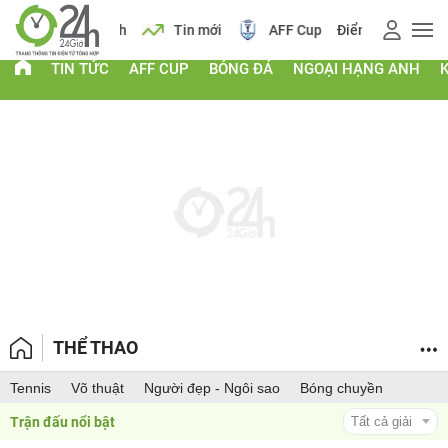
 vàng
Lịch
Tin mới
AFF Cup
Điểm chuẩn 2026
TIN TỨC
AFF CUP
BÓNG ĐÁ
NGOẠI HẠNG ANH
THỂ THAO
Tennis
Võ thuật
Người đẹp - Ngôi sao
Bóng chuyền
Trận đấu nổi bật 
Tất cả giải