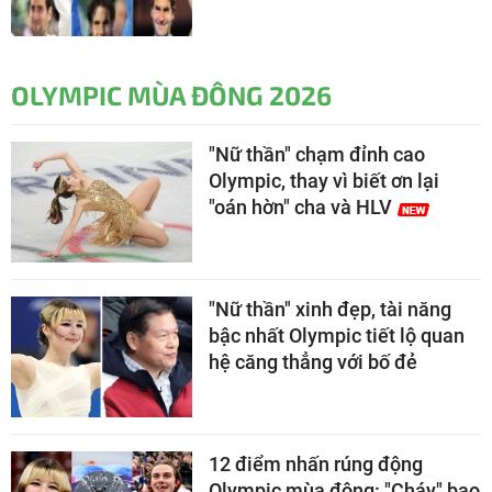
OLYMPIC MÙA ĐÔNG 2026
"Nữ thần" chạm đỉnh cao
Olympic, thay vì biết ơn lại
"oán hờn" cha và HLV
"Nữ thần" xinh đẹp, tài năng
bậc nhất Olympic tiết lộ quan
hệ căng thẳng với bố đẻ
12 điểm nhấn rúng động
Olympic mùa đông: "Cháy" bao