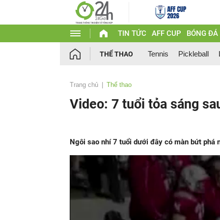
TIN TỨC
AFF CUP
BÓNG ĐÁ
Tennis
Pickleball
THỂ THAO
Trang chủ
Thể thao
Video: 7 tuổi tỏa sáng s
Ngôi sao nhí 7 tuổi dưới đây có màn bứt phá