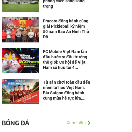
phong cách sống sang
trọng
Fracora đồng hành cùng
giải Pickleball kỷ niệm
50 năm Báo An Ninh Thủ
Đô
FC Mobile Việt Nam lần
đầu bước ra đấu trường
thế giới: Cơ hội để Việt
Nam sở hữu tới 4...
Từ sân chơi toàn cầu đến
niềm tự hào Việt Nam:
Bia Saigon đồng hành
cùng mùa hè rực lửa,...
BÓNG ĐÁ
Xem thêm