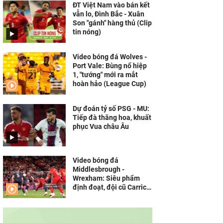
ĐT Việt Nam vào bán kết
vẫn lo, Đình Bắc - Xuân
Son "gánh" hàng thủ (Clip
tin nóng)
Video bóng đá Wolves -
Port Vale: Bùng nổ hiệp
1, "tướng" mới ra mắt
hoàn hảo (League Cup)
Dự đoán tỷ số PSG - MU:
Tiếp đà thăng hoa, khuất
phục Vua châu Âu
Video bóng đá
Middlesbrough -
Wrexham: Siêu phẩm
định đoạt, đội cũ Carrick
tiến bước (League Cup)