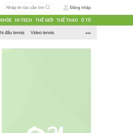
Đăng nhập
 KHỎE
HI-TECH
THẾ GIỚI
THỂ THAO
Ô TÔ
thi đấu tennis
Video tennis