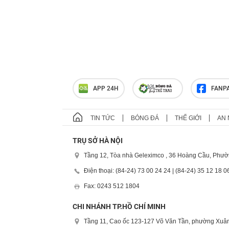
APP 24H
FANP
TIN TỨC
BÓNG ĐÁ
THẾ GIỚI
AN 
TRỤ SỞ HÀ NỘI
Tầng 12, Tòa nhà Geleximco , 36 Hoàng Cầu, Phườ
Điện thoại: (84-24) 73 00 24 24 | (84-24) 35 12 18 0
Fax: 0243 512 1804
CHI NHÁNH TP.HỒ CHÍ MINH
Tầng 11, Cao ốc 123-127 Võ Văn Tần, phường Xuân