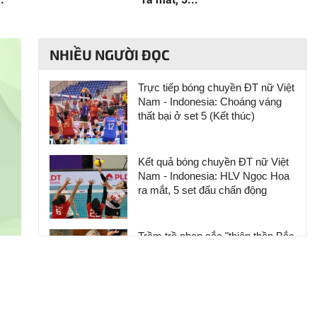
NHIỀU NGƯỜI ĐỌC
Trực tiếp bóng chuyền ĐT nữ Việt
Nam - Indonesia: Choáng váng
thất bại ở set 5 (Kết thúc)
Kết quả bóng chuyền ĐT nữ Việt
Nam - Indonesia: HLV Ngọc Hoa
ra mắt, 5 set đấu chấn động
Trầm trồ nhan sắc "thiên thần Bắc
Âu", chân chạy sở hữu cơ thể
đẹp khó tin
"Tiểu Lữ Bố" một kích hạ Tần