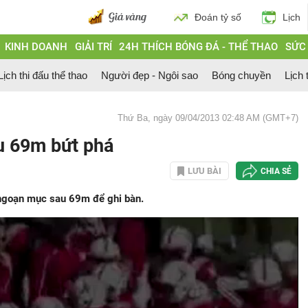
Đoán tỷ số
Lịch
KINH DOANH
GIẢI TRÍ
24H THÍCH BÓNG ĐÁ - THỂ THAO
SỨC
Lịch thi đấu thể thao
Người đẹp - Ngôi sao
Bóng chuyền
Lịch 
Thứ Ba, ngày 09/04/2013 02:48 AM (GMT+7)
au 69m bứt phá
LƯU BÀI
CHIA SẺ
 ngoạn mục sau 69m để ghi bàn.