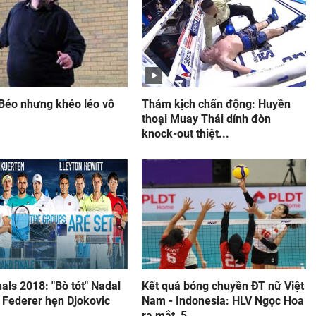
 Béo nhưng khéo léo vô
Thảm kịch chấn động: Huyền
thoại Muay Thái dính đòn
knock-out thiệt...
als 2018: "Bò tót" Nadal
Kết quả bóng chuyền ĐT nữ Việt
, Federer hẹn Djokovic
Nam - Indonesia: HLV Ngọc Hoa
.
ra mắt, 5...