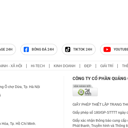
AGE 24H
BÓNG ĐÁ 24H
TIKTOK 24H
YOUTUB
NINH - XÃ HỘI
HI-TECH
KINH DOANH
ĐẸP
GIẢI TRÍ
TH
CÔNG TY CỔ PHẦN QUẢNG 
ng Ô chợ Dừa, Tp. Hà Nội
6
GIẤY PHÉP THIẾT LẬP TRANG T
Giấy phép số 180/GP-STTTT ngày cấ
Giấy xác nhận thông báo cung cấp
 Hòa, Tp. Hồ Chí Minh.
Phát thanh, Truyền hình và Thông t