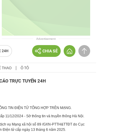
Advertisement
CHIA SẺ
E 24H
Ể THAO
Ô TÔ
CÁO TRỰC TUYẾN 24H
HÔNG TIN ĐIỆN TỬ TỔNG HỢP TRÊN MẠNG.
p 11/12/2024 - Sở thông tin và truyền thông Hà Nội.
 dịch vụ Mạng xã hội số 89 /GXN-PTTH&TTĐT do Cục
in Điện tử cấp ngày 13 tháng 6 năm 2025.