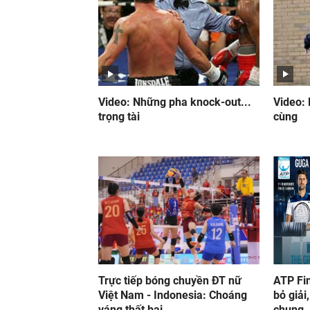
Video: Những pha knock-out...
Video:
trọng tài
cùng
Trực tiếp bóng chuyền ĐT nữ
ATP Fin
Việt Nam - Indonesia: Choáng
bỏ giải
váng thất bại...
chung..